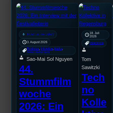
18. Juli
mic
Rund um die U(h)R
2026
3. August 2026
Allgemein
Festivals
, 
Interview
, 
Kultur
, 
Veranstaltungen
Sao-Mai Sol Nguyen
Tom
44.
Sawitzki
Tech
Stummfilm
no
woche
Kolle
2026: Ein