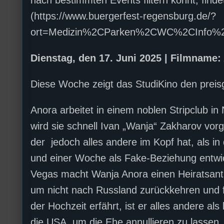
(https://www.buergerfest-regensburg.de/?
ort=Medizin%2CParken%2CWC%2CInfo%2
Dienstag, den 17. Juni 2025 | Filmname: 
Diese Woche zeigt das StudiKino den preis
Anora arbeitet in einem noblen Stripclub in
wird sie schnell Ivan „Wanja“ Zakharov vorg
der jedoch alles andere im Kopf hat, als 
und einer Woche als Fake-Beziehung entwick
Vegas macht Wanja Anora einen Heiratsantr
um nicht nach Russland zurückkehren und f
der Hochzeit erfährt, ist er alles andere al
die USA, um die Ehe annullieren zu lassen.