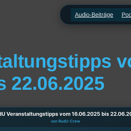
Audio-Beiträge
Pod
altungstipps 
s 22.06.2025
U Veranstaltungstipps vom 16.06.2025 bis 22.06.
von RudU-Crew