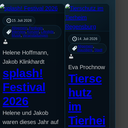
15. Juli 2026
Allgemein
, 
Festivals
, 
Interview
, 
Konzert
, 
Lifestyle
, 
Musik
, 
Veranstaltungen
14. Juli 2026
Allgemein
, 
Haustiere
, 
Stadt
Helene Hoffmann,
Jakob Klinkhardt
Eva Prochnow
splash!
Tiersc
Festival
hutz
2026
im
Helene und Jakob
Tierhei
waren dieses Jahr auf