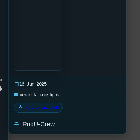
s
calendar_today
16. Juni 2025
k
label
Veranstaltungstipps
mic
Rund um die U(h)R
group
RudU-Crew