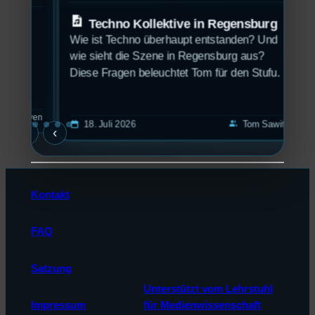
Techno Kollektive in Regensburg
Let
Wie ist Techno überhaupt entstanden? Und
Stuf
as
wie sieht die Szene in Regensburg aus?
euc
nd
Diese Fragen beleuchtet Tom für den Stufu.
mmer
calendar_today
ole,
guyen
1
calendar_today
group
18. Juli 2026
Tom Sawitzki
›
‹
d
Kontakt
FAQ
Satzung
Unterstützt vom Lehrstuhl
Impressum
für Medienwissenschaft