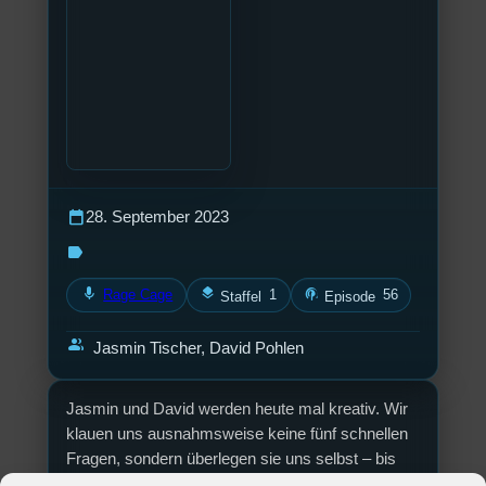
calendar_today
28. September 2023
label
mic
layers
podcasts
Rage Cage
1
56
Staffel
Episode
group
Jasmin Tischer, David Pohlen
Jasmin und David werden heute mal kreativ. Wir
klauen uns ausnahmsweise keine fünf schnellen
Fragen, sondern überlegen sie uns selbst – bis
hin zu philosophischen Fragen über Saft. Also