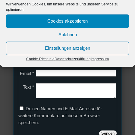
Wir verwenden Cookies, um unsere Website und unseren Service zu
seid gespannt.
optimieren.
Cookies akzeptieren
Kommentar schreiben
Ablehnen
Deine E-Mail-Addresse wird nicht veröffentlicht.
Einstellungen anzeigen
Cookie-Richtlinie
Datenschutzerklärung
Impressum
Name
*
Email
*
Text
*
Deinen Namen und E-Mail-Adresse für
weitere Kommentare auf diesem Browser
speichern.