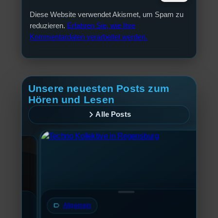
Diese Website verwendet Akismet, um Spam zu
reduzieren.
Erfahren Sie, wie Ihre
Kommentardaten verarbeitet werden.
Unsere neuesten Posts zum
Hören und Lesen
Alle Posts
label
Allgemein
label