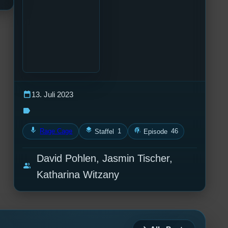
calendar_today
13. Juli 2023
label
mic
layers
podcasts
Rage Cage
1
46
Staffel
Episode
David Pohlen, Jasmin Tischer,
group
Katharina Witzany