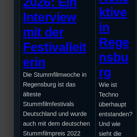
2026: Ein
ktive
Interview
in
mit der
Rege
Festivalleit
nsbu
erin
rg
Die Stummfilmwoche in
Regensburg ist das
Wie ist
älteste
Techno
Stummfilmfestivals
überhaupt
Deutschland und wurde
entstanden?
auch mit dem deutschen
Und wie
Stummfilmpreis 2022
sieht die