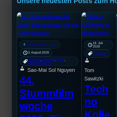
Unsere neuesten Posts zum H
18. Juli
mic
Rage Cage
[S1/E46]
2026
3. August 2026
Allgemein
Festivals
, 
Interview
, 
Kultur
, 
Veranstaltungen
Sao-Mai Sol Nguyen
Tom
44.
Sawitzki
Tech
Stummfilm
no
woche
Kolle