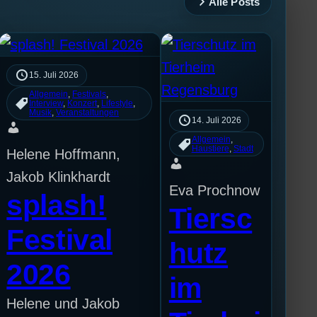
Alle Posts
15. Juli 2026
Allgemein
, 
Festivals
, 
Interview
, 
Konzert
, 
Lifestyle
, 
Musik
, 
Veranstaltungen
14. Juli 2026
Allgemein
, 
Haustiere
, 
Stadt
Helene Hoffmann,
Jakob Klinkhardt
Eva Prochnow
splash!
Tiersc
Festival
hutz
2026
im
Helene und Jakob