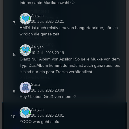
Interessante Musikauswahl 🙂
dem deutschen
Stummfilmpreis
Aaliyah
2022 gekürt. Diesen
10. Juli. 2026 20:21
Sommer geht das
HMDL ist auch relativ neu von bangerfabrique, hör ich
Festival in die 44.
wirklich die ganze zeit
Runde und Nicole,
die Festivalleitung,
Aaliyah
hat sich für uns Zeit
10. Juli. 2026 20:19
genommen um die
Glanz Null Album von Apsilon! So geile Mukke von dem
wichtigsten Fragen
Typ. Das Album kommt demnächst auch ganz raus, bis
rund um das Event
jz sind nur ein paar Tracks veröffentlicht.
zu beantworten.
Sasa
10. Juli. 2026 20:08
Hey ! Lieben Gruß von mom ♡
Aaliyah
Kontakt
10. Juli. 2026 20:01
YOOO was geht stufu
FAQ