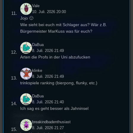
Vale
10. Juli. 2026 20:00
Satzung
Jojo 🙂
Unterstützt vom Lehrstuhl
Wie sieht bei euch mit Schlager aus? Wär z.B.
Impressum
für Medienwissenschaft
Bürgermeister MarKuss was für euch?
DaBua
Datenschutz
8. Juli. 2026 21:49
Arten die Profs in der Uni abzufucken
Powered by Airtime.pro –
Cookie-Richtlinie
Start your own radio
(EU)
klinke
station!
8. Juli. 2026 21:49
trinkspiele ranking (bierpong, flunky, etc.)
Empfang
DaBua
EPK & Presse
8. Juli. 2026 21:40
Ich sag es geht besser als Jahninsel
Studentenfunk
breakindbadenthusiast
Universitätsstraße 31
8. Juli. 2026 21:27
93053 Regensburg