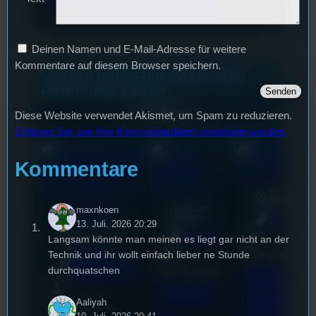
Kommentardaten verarbeitet werden.
Deinen Namen und E-Mail-Adresse für weitere
Kommentare auf diesem Browser speichern.
Unsere neuesten Posts zum
Hören und Lesen
Alle Posts
Diese Website verwendet Akismet, um Spam zu reduzieren.
Erfahren Sie, wie Ihre Kommentardaten verarbeitet werden.
Kommentare
17. Juli
2026
Rage Cage
18. Juli
maxnkoen
mic
2026
[S1/E30]
Allgemein
13. Juli. 2026 20:29
3. August 2026
Allgemein
Langsam könnte man meinen es liegt gar nicht an der
Technik und ihr wollt einfach lieber ne Stunde
Bilal El Kasmi
Festivals
, 
Interview
, 
Kultur
, 
Das
durchquatschen
Tom Sawitzki
Veranstaltungen
Techn
Erste
Aaliyah
Sao-Mai Sol
o