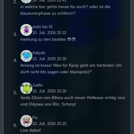
10. Juli. 2026 20:41
Stufu
Nguyen
in welche bar gehts heute für euch? oder ist die
Kollekt
44.
Beerpo
klausurenphase zu schlimm?
ive in
Stummfil
ngturni
stufu fan #1
Regen
mwoche
er
10. Juli. 2026 20:32
sburg
meinung zu den beatles 😳😳
2026: Ein
Letzte Woche
Wie ist Techno
am 7.Juli 2026
Interview
Aaliyah
überhaupt
fand das erste
10. Juli. 2026 20:30
mit der
entstanden?
Stufu
Arirang ist krass! Was für Kpop geht am härtesten (ihr
Und wie sieht
Beerpongturnie
Festivalle
dürft nicht bts sagen oder blackpink)?
die Szene in
statt. Bilal war
iterin
Regensburg
live für euch vo
Joelle
aus? Diese
Ort!
Die
10. Juli. 2026 20:26
Fragen
Stummfilmwoche in
Soda Zitron von Bibiza auch neuer Rellease richtig nice
beleuchtet
und Odysee von RIn, Schmyt
Regensburg ist das
Tom für den
älteste
Stufu.
Pa
Stummfilmfestivals
10. Juli. 2026 20:25
Deutschland und
Live dabei!
wurde auch mit