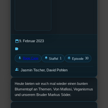
calendar_today
9. Februar 2023
label
mic
layers
podcasts
Rage Cage
1
30
Staffel
Episode
group
Jasmin Tischer, David Pohlen
Heute bieten wir euch mal wieder einen bunten
Blumentopf an Themen. Von Mafiosi, Veganismus
und unserem Bruder Markus Söder.