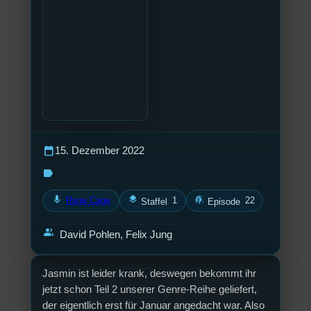
calendar_today
15. Dezember 2022
label
mic
layers
podcasts
Rage Cage
1
22
Staffel
Episode
group
David Pohlen, Felix Jung
Jasmin ist leider krank, deswegen bekommt ihr
jetzt schon Teil 2 unserer Genre-Reihe geliefert,
der eigentlich erst für Januar angedacht war. Also