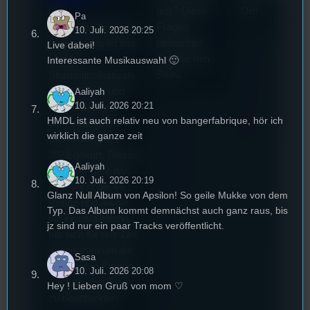
aus? Diese
Ort!
Die
Pa
Fragen
Stummfilmwoche in
10. Juli. 2026 20:25
beleuchtet
Regensburg ist das
Live dabei!
Tom für den
älteste
Interessante Musikauswahl 🙂
Stufu.
Stummfilmfestivals
Deutschland und
Aaliyah
10. Juli. 2026 20:21
wurde auch mit
HMDL ist auch relativ neu von bangerfabrique, hör ich
dem deutschen
wirklich die ganze zeit
Stummfilmpreis
2022 gekürt. Diesen
Aaliyah
Sommer geht das
10. Juli. 2026 20:19
Festival in die 44.
Glanz Null Album von Apsilon! So geile Mukke von dem
Runde und Nicole,
Typ. Das Album kommt demnächst auch ganz raus, bis
die Festivalleitung,
jz sind nur ein paar Tracks veröffentlicht.
hat sich für uns Zeit
genommen um die
Sasa
wichtigsten Fragen
10. Juli. 2026 20:08
rund um das Event
Hey ! Lieben Gruß von mom ♡
zu beantworten.