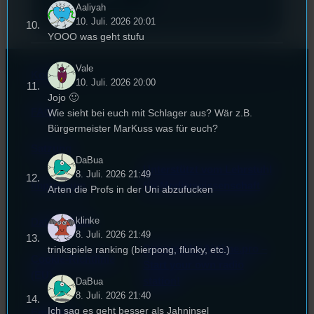
Aaliyah
10. Juli. 2026 20:01
YOOO was geht stufu
Vale
Kontakt
10. Juli. 2026 20:00
Jojo 🙂
FAQ
Wie sieht bei euch mit Schlager aus? Wär z.B.
Bürgermeister MarKuss was für euch?
Satzung
DaBua
Unterstützt vom Lehrstuhl
8. Juli. 2026 21:49
Impressum
für Medienwissenschaft
Arten die Profs in der Uni abzufucken
klinke
Datenschutz
8. Juli. 2026 21:49
Powered by Airtime.pro –
trinkspiele ranking (bierpong, flunky, etc.)
Cookie-Richtlinie
Start your own radio
(EU)
station!
DaBua
8. Juli. 2026 21:40
Ich sag es geht besser als Jahninsel
Empfang