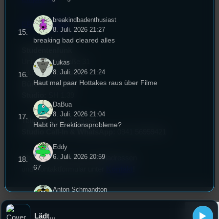
breakindbadenthusiast
EPK & Presse
8. Juli. 2026 21:27
breaking bad cleared alles
Studentenfunk
Universitätsstraße 31
Lukas
8. Juli. 2026 21:24
93053 Regensburg
Haut mal paar Hottakes raus über Filme
Büro:
PT 4.0.73
Studio:
SH 1.39
DaBua
8. Juli. 2026 21:04
Telefon:
0941 9435784
Habt ihr Erektionsprobleme?
Studio Call-In & WhatsApp:
0941 56959421
Eddy
6. Juli. 2026 20:59
Überblick über unsere Mailadressen
67
und Kontaktformular unter
Kontakt
!
Anton Schmandton
6. Juli. 2026 20:55
Heyo meine Minecraft Freunde geiler Song
Lädt...