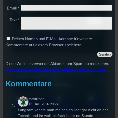
weitere Kommentare auf diesem Browser
Email
*
speichern.
Text
*
Diese Website verwendet Akismet, um Spam zu
reduzieren.
Erfahren Sie, wie Ihre
Deinen Namen und E-Mail-Adresse für weitere
Kommentardaten verarbeitet werden.
Kommentare auf diesem Browser speichern.
Diese Website verwendet Akismet, um Spam zu reduzieren.
Unsere neuesten Posts zum
Erfahren Sie, wie Ihre Kommentardaten verarbeitet werden.
Hören und Lesen
Kommentare
Alle Posts
maxnkoen
13. Juli. 2026 20:29
Langsam könnte man meinen es liegt gar nicht an der
17. Juli
Technik und ihr wollt einfach lieber ne Stunde
2026