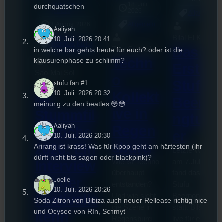
Rage Cage
18. Juli
durchquatschen
mic
2026
[S1/E22]
Allgemein
3. August 2026
Allgemein
Aaliyah
Bilal El Kasmi
Festivals
, 
10. Juli. 2026 20:41
Interview
, 
Kultur
, 
Das
Tom Sawitzki
in welche bar gehts heute für euch? oder ist die
Veranstaltungen
Techn
klausurenphase zu schlimm?
Erste
Sao-Mai Sol
o
Stufu
stufu fan #1
Nguyen
10. Juli. 2026 20:32
Kollekt
44.
Beerpo
meinung zu den beatles 😳😳
ive in
Stummfil
ngturni
Aaliyah
Regen
mwoche
er
10. Juli. 2026 20:30
sburg
2026: Ein
Arirang ist krass! Was für Kpop geht am härtesten (ihr
Letzte Woche
dürft nicht bts sagen oder blackpink)?
Wie ist Techno
am 7.Juli 2026
Interview
überhaupt
fand das erste
mit der
Joelle
entstanden?
Stufu
10. Juli. 2026 20:26
Und wie sieht
Beerpongturnie
Festivalle
Soda Zitron von Bibiza auch neuer Rellease richtig nice
die Szene in
statt. Bilal war
und Odysee von RIn, Schmyt
iterin
Regensburg
live für euch vo