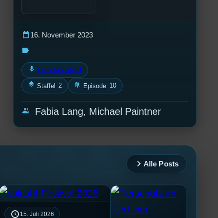
calendar_today
16. November 2023
label
mic
Let´s talk about
layers
podcasts
2
10
Staffel
Episode
group
Fabia Lang, Michael Paintner
Alle Posts
15. Juli 2026