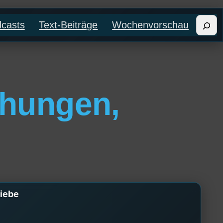
Such
casts
Text-Beiträge
Wochenvorschau
ehungen,
Liebe