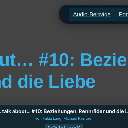
Audio-Beiträge
Pod
bout… #10: Bezi
d die Liebe
s talk about… #10: Beziehungen, Rennräder und die 
von Fabia Lang, Michael Paintner
Staffel 2 • Episode 10