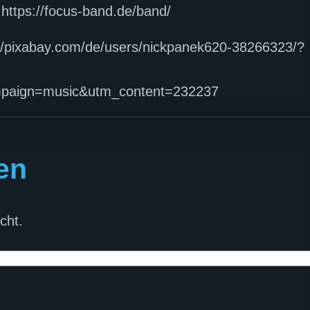
ttps://focus-band.de/band/
://pixabay.com/de/users/nickpanek620-38266323/?
ampaign=music&utm_content=232237
en
cht.