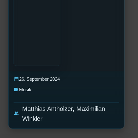
calendar_today
26. September 2024
label
Musik
Matthias Antholzer, Maximilian
group
Winkler