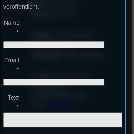
Büro:
PT 4.0.73
veröffentlicht.
Studio:
SH 1.39
Name
*
Telefon:
0941 9435784
Studio Call-In &
WhatsApp:
0941 56959421
Email
*
Überblick über unsere
Mailadressen
und Kontaktformular
Text
unter
Kontakt
!
*