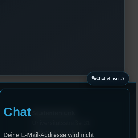
Chat öffnen ↓
Chat
Studentenfunk
Universitätsstraße 31
93053 Regensburg
Deine E-Mail-Addresse wird nicht