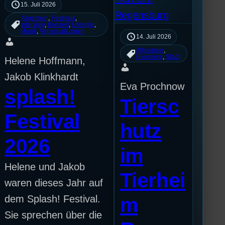
15. Juli 2026
Allgemein
, 
Festivals
, 
Interview
, 
Konzert
, 
Lifestyle
, 
Musik
, 
Veranstaltungen
14. Juli 2026
Allgemein
, 
Haustiere
, 
Stadt
Helene Hoffmann,
Jakob Klinkhardt
Eva Prochnow
splash!
Tiersc
Festival
hutz
2026
im
Helene und Jakob
Tierhei
waren dieses Jahr auf
dem Splash! Festival.
m
Sie sprechen über die