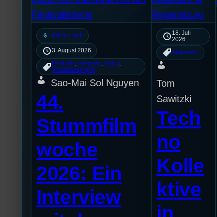
18. Juli
mic
Kulturcheck
2026
3. August 2026
Allgemein
Festivals
, 
Interview
, 
Kultur
, 
Veranstaltungen
Sao-Mai Sol Nguyen
Tom
44.
Sawitzki
Tech
Stummfilm
no
woche
Kolle
2026: Ein
ktive
Interview
in