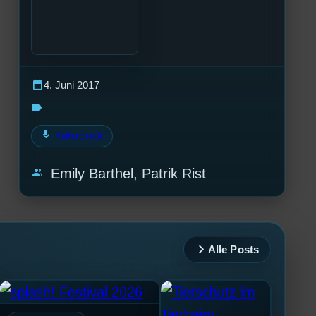
calendar_today
4. Juni 2017
label
mic
Kulturcheck
group
Emily Barthel, Patrik Rist
Alle Posts