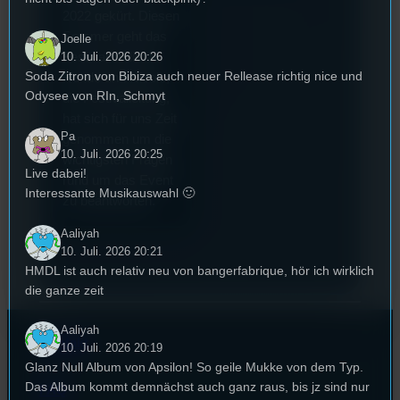
2022 gekürt. Diesen
Sommer geht das
Joelle
Festival in die 44.
10. Juli. 2026 20:26
Soda Zitron von Bibiza auch neuer Rellease richtig nice und
Runde und Nicole,
Odysee von RIn, Schmyt
die Festivalleitung,
hat sich für uns Zeit
Pa
genommen um die
10. Juli. 2026 20:25
wichtigsten Fragen
Live dabei!
rund um das Event
Interessante Musikauswahl 🙂
zu beantworten.
Aaliyah
10. Juli. 2026 20:21
HMDL ist auch relativ neu von bangerfabrique, hör ich wirklich
die ganze zeit
Aaliyah
Kontakt
10. Juli. 2026 20:19
Glanz Null Album von Apsilon! So geile Mukke von dem Typ.
Das Album kommt demnächst auch ganz raus, bis jz sind nur
FAQ