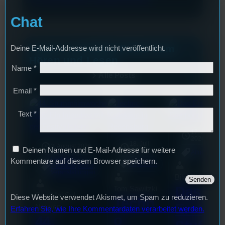
Chat
Unsere neuesten Posts zum
Deine E-Mail-Addresse wird nicht veröffentlicht.
Hören und Lesen
Name
*
Alle Posts
Email
*
Text
*
17. Juli
2026
18. Juli
3. August 2026
Deinen Namen und E-Mail-Adresse für weitere
2026
Allgemein
Festivals
, 
Kommentare auf diesem Browser speichern.
Allgemein
Interview
, 
Kultur
, 
Veranstaltungen
Bilal El Kasmi
Das
Tom Sawitzki
Sao-Mai Sol
Diese Website verwendet Akismet, um Spam zu reduzieren.
Techn
Erste
Nguyen
Erfahren Sie, wie Ihre Kommentardaten verarbeitet werden.
o
44.