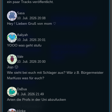
ein paar Tracks veröffentlicht.
Satzung
Sasa
Unterstützt vom Lehrstuhl
10. Juli. 2026 20:08
Impressum
für Medienwissenschaft
Hey ! Lieben Gruß von mom ♡
Aaliyah
Datenschutz
10. Juli. 2026 20:01
YOOO was geht stufu
Powered by Airtime.pro –
Cookie-Richtlinie
Start your own radio
(EU)
Vale
station!
10. Juli. 2026 20:00
Jojo 🙂
Empfang
Wie sieht bei euch mit Schlager aus? Wär z.B. Bürgermeister
MarKuss was für euch?
EPK & Presse
DaBua
8. Juli. 2026 21:49
Studentenfunk
Arten die Profs in der Uni abzufucken
Universitätsstraße 31
93053 Regensburg
klinke