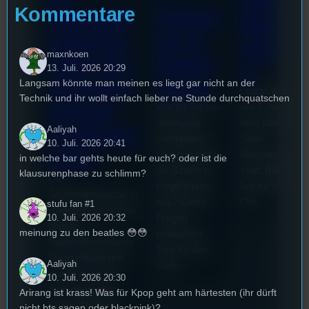
Stufu
Kommentare
Kollekt
Stummfil
Beerpo
ive in
mwoche
ngturni
maxnkoen
Regen
2026: Ein
er
13. Juli. 2026 20:29
sburg
Langsam könnte man meinen es liegt gar nicht an der
Interview
Letzte Woche
Technik und ihr wollt einfach lieber ne Stunde durchquatschen
mit der
Wie ist Techno
am 7.Juli 2026
überhaupt
fand das erste
Aaliyah
Festivalle
entstanden?
Stufu
10. Juli. 2026 20:41
iterin
Und wie sieht
Beerpongturnie
in welche bar gehts heute für euch? oder ist die
die Szene in
statt. Bilal war
klausurenphase zu schlimm?
Die
Regensburg
live für euch vo
Stummfilmwoche in
aus? Diese
Ort!
stufu fan #1
Regensburg ist das
Fragen
10. Juli. 2026 20:32
älteste
meinung zu den beatles 😳😳
beleuchtet
Stummfilmfestivals
Tom für den
Deutschland und
Aaliyah
Stufu.
wurde auch mit
10. Juli. 2026 20:30
dem deutschen
Arirang ist krass! Was für Kpop geht am härtesten (ihr dürft
Stummfilmpreis
nicht bts sagen oder blackpink)?