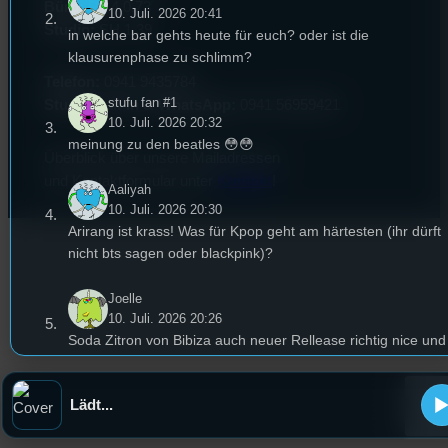
Büro:
PT 4.0.73
10. Juli. 2026 20:41
Studio:
SH 1.39
in welche bar gehts heute für euch? oder ist die
klausurenphase zu schlimm?
Telefon:
0941 9435784
stufu fan #1
Studio Call-In & WhatsApp:
0941 56959421
10. Juli. 2026 20:32
meinung zu den beatles 😳😳
Überblick über unsere Mailadressen
und Kontaktformular unter
Kontakt
!
Aaliyah
10. Juli. 2026 20:30
Arirang ist krass! Was für Kpop geht am härtesten (ihr dürft
nicht bts sagen oder blackpink)?
Joelle
10. Juli. 2026 20:26
Soda Zitron von Bibiza auch neuer Rellease richtig nice und
Odysee von RIn, Schmyt
Lädt...
Pa
10. Juli. 2026 20:25