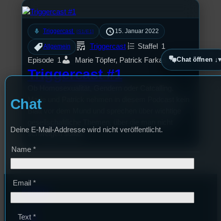
mic
Triggercast
15. Januar 2022
[S1/E1]
Triggercast
Staffel
1
Allgemein
Chat öffnen ↓
Episode
1
Marie Töpfer, Patrick Farkas
Triggercast #1
Ob Homosexualität, Gendern oder Catcalling.
Marie und Patrick nehmen in diesem Podcast kein
Chat
Blatt vor dem Mund und sprechen über wichtige
gesellschaftliche Themen, über die man nicht
Deine E-Mail-Addresse wird nicht veröffentlicht.
schweigen sollte!
Name
*
Email
*
Kontakt
Text
*
FAQ