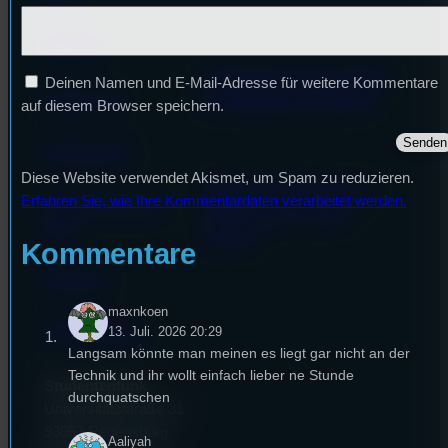
Satzung
Unterstützt vom Lehrstuhl
Deinen Namen und E-Mail-Adresse für weitere Kommentare
Impressum
für Medienwissenschaft
auf diesem Browser speichern.
Datenschutz
Diese Website verwendet Akismet, um Spam zu reduzieren.
Powered by Airtime.pro –
Erfahren Sie, wie Ihre Kommentardaten verarbeitet werden.
Cookie-Richtlinie
Start your own radio
(EU)
station!
Kommentare
Empfang
maxnkoen
13. Juli. 2026 20:29
EPK & Presse
Langsam könnte man meinen es liegt gar nicht an der
Technik und ihr wollt einfach lieber ne Stunde
Studentenfunk
durchquatschen
Universitätsstraße 31
93053 Regensburg
Aaliyah