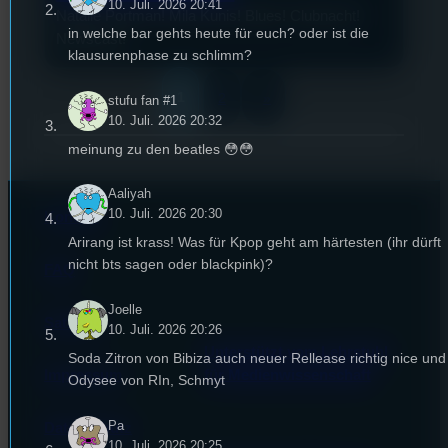
10. Juli. 2026 20:41
Natalie Portman! Mila Kunis! Blues! Clubnacht!
in welche bar gehts heute für euch? oder ist die
Newscast!
klausurenphase zu schlimm?
1
2
»
stufu fan #1
10. Juli. 2026 20:32
meinung zu den beatles 😳😳
Aaliyah
10. Juli. 2026 20:30
Kontakt
Arirang ist krass! Was für Kpop geht am härtesten (ihr dürft
nicht bts sagen oder blackpink)?
FAQ
Joelle
Satzung
10. Juli. 2026 20:26
Unterstützt vom Lehrstuhl
Soda Zitron von Bibiza auch neuer Rellease richtig nice und
Impressum
für Medienwissenschaft
Odysee von RIn, Schmyt
Pa
Datenschutz
10. Juli. 2026 20:25