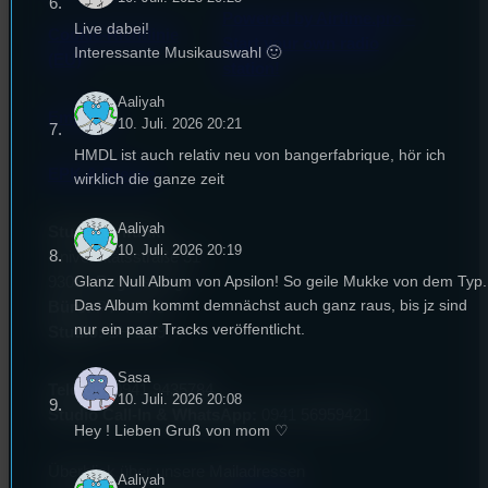
Powered by Airtime.pro –
Live dabei!
Cookie-Richtlinie
Start your own radio
Interessante Musikauswahl 🙂
(EU)
station!
Aaliyah
Empfang
10. Juli. 2026 20:21
HMDL ist auch relativ neu von bangerfabrique, hör ich
EPK & Presse
wirklich die ganze zeit
Aaliyah
Studentenfunk
10. Juli. 2026 20:19
Universitätsstraße 31
Glanz Null Album von Apsilon! So geile Mukke von dem Typ.
93053 Regensburg
Das Album kommt demnächst auch ganz raus, bis jz sind
Büro:
PT 4.0.73
nur ein paar Tracks veröffentlicht.
Studio:
SH 1.39
Sasa
Telefon:
0941 9435784
10. Juli. 2026 20:08
Studio Call-In & WhatsApp:
0941 56959421
Hey ! Lieben Gruß von mom ♡
Überblick über unsere Mailadressen
Aaliyah