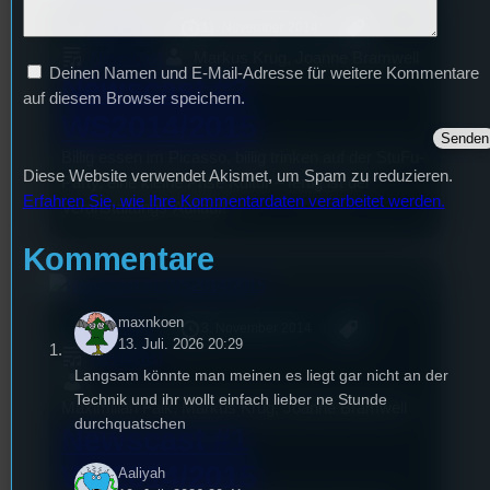
mic
Newscast
11. November 2014
Newscast
Markus Krug, Joanne Bramwell
Deinen Namen und E-Mail-Adresse für weitere Kommentare
Newscast #2
auf diesem Browser speichern.
WS2014/2015
Billig essen im Picasso, billig trinken auf der StuFu-
Diese Website verwendet Akismet, um Spam zu reduzieren.
Party, eine kleine Prise Kultur – fertig ist der
Erfahren Sie, wie Ihre Kommentardaten verarbeitet werden.
Veranstaltungs-Auflauf!
Kommentare
maxnkoen
mic
Newscast
3. November 2014
13. Juli. 2026 20:29
Newscast
Langsam könnte man meinen es liegt gar nicht an der
Technik und ihr wollt einfach lieber ne Stunde
Maximilian Falk, Markus Krug, Joanne Bramwell
durchquatschen
Newscast #1
WS2014/2015
Aaliyah