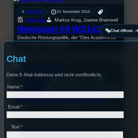
mic
Newscast
24. November 2014
Newscast
Markus Krug, Joanne Bramwell
Newscast #4 WS1415
Chat öffnen ↓
Deutsche Rüstungspolitik, der “Dies Academicus”
und kreatives Tanztheater!
Chat
Deine E-Mail-Addresse wird nicht veröffentlicht.
mic
Newscast
17. November 2014
Name
*
Newscast
Markus Krug, Joanne Bramwell
Newscast #3 WS1415
Gleich zwei Semester-Highlights in einer Woche,
Email
*
damn!
Text
*