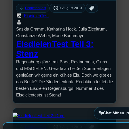
mic
EisdielenTest
9. August 2013
EisdielenTest
Saskia Cramm, Katharina Hock, Julia Ziegltrum,
Constanze Weber, Marie Bachmayr
EisdielenTest Teil 3:
Stenz
Regensburg glänzt mit Bars, Restaurants, Clubs
und EISDIELEN. Gerade an heißen Sommertagen
genießen wir gerne ein kühles Eis. Doch wo gibt es
das Beste? Die Studentenfunk- Redaktion testet die
besten Eisdielen Regensburgs! Nummer 3 des
Eisdielentests ist Stenz!
Chat öffnen ↓
mic
EisdielenTest
9. August 2013