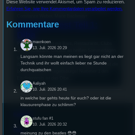
Diese Website verwendet Akismet, um Spam zu reduzieren.
Erfahren Sie, wie Ihre Kommentardaten verarbeitet werden.
Saskia Cramm, Katharina Hock, Julia Ziegltrum,
Constanze Weber, Marie Bachmayr
Kommentare
EisdielenTest Teil 1:
Diba
maxnkoen
Regensburg glänzt mit Bars, Restaurants, Clubs
13. Juli. 2026 20:29
und EISDIELEN. Gerade an heißen Sommertagen
Langsam könnte man meinen es liegt gar nicht an der
genießen wir gerne ein kühles Eis. Doch wo gibt es
Technik und ihr wollt einfach lieber ne Stunde
das Beste? Die Studentenfunk- Redaktion testet die
durchquatschen
besten Eisdielen Regensburgs! Nummer 1 des
Eisdielentests ist das Diba…
Aaliyah
10. Juli. 2026 20:41
in welche bar gehts heute für euch? oder ist die
klausurenphase zu schlimm?
Kontakt
stufu fan #1
10. Juli. 2026 20:32
FAQ
meinung zu den beatles 😳😳