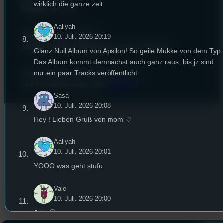
wirklich die ganze zeit
Studio:
SH 1.39
Aaliyah
Telefon:
0941 9435784
10. Juli. 2026 20:19
Studio Call-In & WhatsApp:
0941 56959421
Glanz Null Album von Apsilon! So geile Mukke von dem Typ.
Das Album kommt demnächst auch ganz raus, bis jz sind
nur ein paar Tracks veröffentlicht.
Überblick über unsere Mailadressen
und Kontaktformular unter
Kontakt
!
Sasa
10. Juli. 2026 20:08
Hey ! Lieben Gruß von mom ♡
Aaliyah
10. Juli. 2026 20:01
YOOO was geht stufu
Vale
10. Juli. 2026 20:00
Jojo 🙂