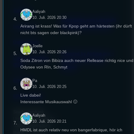
Satzung
Aaliyah
10. Juli. 2026 20:30
Unterstützt vom Lehrstuhl
Arirang ist krass! Was für Kpop geht am härtesten (ihr dürft
Impressum
für Medienwissenschaft
nicht bts sagen oder blackpink)?
Datenschutz
Joelle
10. Juli. 2026 20:26
Powered by Airtime.pro –
Cookie-Richtlinie
Start your own radio
Soda Zitron von Bibiza auch neuer Rellease richtig nice und
(EU)
Odysee von RIn, Schmyt
station!
Empfang
Pa
10. Juli. 2026 20:25
Live dabei!
EPK & Presse
Interessante Musikauswahl 🙂
Studentenfunk
Aaliyah
Universitätsstraße 31
10. Juli. 2026 20:21
93053 Regensburg
HMDL ist auch relativ neu von bangerfabrique, hör ich
Büro:
PT 4.0.73