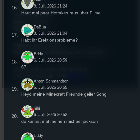
Studentenfunk
8. Juli. 2026 21:24
Universitätsstraße 31
Haut mal paar Hottakes raus über Filme
93053 Regensburg
Büro:
PT 4.0.73
DaBua
Studio:
SH 1.39
8. Juli. 2026 21:04
Habt ihr Erektionsprobleme?
Telefon:
0941 9435784
Studio Call-In & WhatsApp:
0941 56959421
Eddy
6. Juli. 2026 20:59
67
Überblick über unsere Mailadressen
und Kontaktformular unter
Kontakt
!
Anton Schmandton
6. Juli. 2026 20:55
Heyo meine Minecraft Freunde geiler Song
hihi
6. Juli. 2026 20:52
du kannst mal meinen michael jackson
Eddy