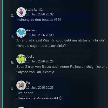
Der Studentenfunk Festivalsommer
Patrik Rist, Maximilian Falk
stufu fan #1
10. Juli. 2026 20:32
TEASER: Die Chiemsee
meinung zu den beatles 😳😳
Summer Show
Aaliyah
(Dienstags 16 & 20 Uhr)
10. Juli. 2026 20:30
Unsere vierteilige Show, die wir auf dem Chiemsee
Arirang ist krass! Was für Kpop geht am härtesten (ihr dürft
Summer Festival vorproduziert haben: Jeden
nicht bts sagen oder blackpink)?
Dienstag im September, jeweils 16 & 20 Uhr LIVE
bei uns im Webstream (Dauer: etwa 1h). Schaltet
Joelle
10. Juli. 2026 20:26
ein & Chattet rein! Musik: AF – Must Achieve
Soda Zitron von Bibiza auch neuer Rellease richtig nice und
Odysee von RIn, Schmyt
Pa
10. Juli. 2026 20:25
mic
Der Studentenfunk Festivalsommer
Live dabei!
19. Mai 2016
Lifestyle
, 
Musik
Interessante Musikauswahl 🙂
Der Studentenfunk Festivalsommer
Mike Kaluza & Patrik Rist