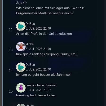
Kontakt
Jojo 🙂
Wie sieht bei euch mit Schlager aus? Wär z.B.
Bürgermeister MarKuss was für euch?
FAQ
DaBua
Satzung
8. Juli. 2026 21:49
Unterstützt vom Lehrstuhl
Arten die Profs in der Uni abzufucken
Impressum
für Medienwissenschaft
klinke
8. Juli. 2026 21:49
Datenschutz
trinkspiele ranking (bierpong, flunky, etc.)
Powered by Airtime.pro –
Cookie-Richtlinie
DaBua
Start your own radio
(EU)
8. Juli. 2026 21:40
station!
Ich sag es geht besser als Jahninsel
Empfang
breakindbadenthusiast
8. Juli. 2026 21:27
EPK & Presse
breaking bad cleared alles
Lukas