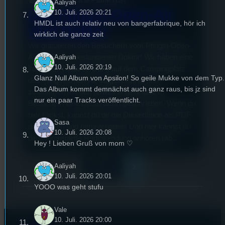
Aaliyah
Das Pfingst-Open-Air
10. Juli. 2026 20:21
HMDL ist auch relativ neu von bangerfabrique, hör ich
wird Doktor
wirklich die ganze zeit
Wir gratulieren den Besuchern vom Pfingst-Open-
Aaliyah
Air 2016 zum bestandenen Doktor! Wir haben eine
10. Juli. 2026 20:19
komplette Radiosendung auf dem Campingplatz
Glanz Null Album von Apsilon! So geile Mukke von dem Typ.
des Pfingst-Open-Air aufgezeichnet und
Das Album kommt demnächst auch ganz raus, bis jz sind
zusammen mit den (etwas angeheiterten)
nur ein paar Tracks veröffentlicht.
Besuchern eine Dissertation geschrieben. Wenn du
hier klickst, kannst du dir die Dissertation als PDF
Sasa
durchlesen und herunterladen! Und hier kannst du
10. Juli. 2026 20:08
dir die komplette Radiosendung anhören (ab…
Hey ! Lieben Gruß von mom ♡
Aaliyah
2
«
1
10. Juli. 2026 20:01
YOOO was geht stufu
Vale
10. Juli. 2026 20:00