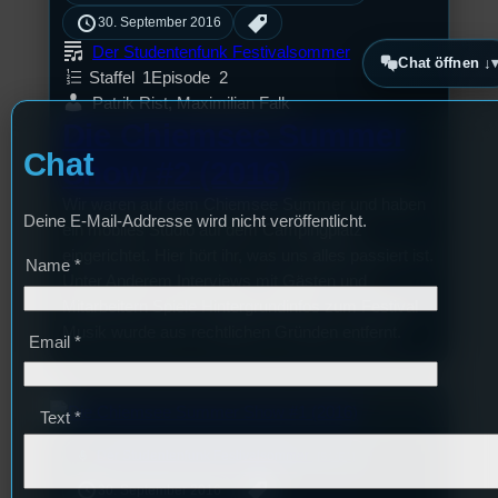
30. September 2016
Der Studentenfunk Festivalsommer
Chat öffnen ↓
Staffel
1
Episode
2
Patrik Rist, Maximilian Falk
Die Chiemsee Summer
Chat
Show #2 (2016)
Wir waren auf dem Chiemsee Summer und haben
Deine E-Mail-Addresse wird nicht veröffentlicht.
ein mobiles Studio auf dem Campingplatz
eingerichtet. Hier hört ihr, was uns alles passiert ist.
Name
*
Unter Anderem Interviews mit Gästen und
Mitarbeitern Spiele Hintergrundinfos zum Festival
Musik wurde aus rechtlichen Gründen entfernt.
Email
*
Text
*
mic
Der Studentenfunk Festivalsommer
[S1/E1]
30. September 2016