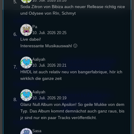
10. Juli. 2026 20:26
Soda Zitron von Bibiza auch neuer Rellease richtig nice
und Odysee von RIn, Schmyt
Kontakt
Pa
10. Juli. 2026 20:25
FAQ
Live dabei!
Interessante Musikauswahl 🙂
Satzung
Aaliyah
Unterstützt vom Lehrstuhl
10. Juli. 2026 20:21
Impressum
für Medienwissenschaft
HMDL ist auch relativ neu von bangerfabrique, hör ich
wirklich die ganze zeit
Datenschutz
Aaliyah
Powered by Airtime.pro –
10. Juli. 2026 20:19
Cookie-Richtlinie
Start your own radio
Glanz Null Album von Apsilon! So geile Mukke von dem
(EU)
station!
Typ. Das Album kommt demnächst auch ganz raus, bis
jz sind nur ein paar Tracks veröffentlicht.
Empfang
Sasa