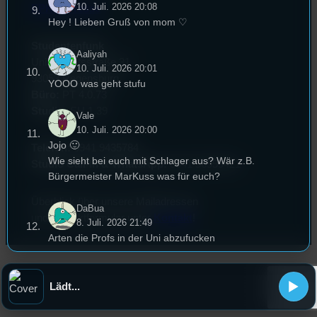
10. Juli. 2026 20:08
EPK & Presse
Hey ! Lieben Gruß von mom ♡
Studentenfunk
Aaliyah
Universitätsstraße 31
10. Juli. 2026 20:01
93053 Regensburg
YOOO was geht stufu
Büro:
PT 4.0.73
Studio:
SH 1.39
Vale
10. Juli. 2026 20:00
Jojo 🙂
Telefon:
0941 9435784
Wie sieht bei euch mit Schlager aus? Wär z.B.
Studio Call-In & WhatsApp:
0941 56959421
Bürgermeister MarKuss was für euch?
Überblick über unsere Mailadressen
DaBua
und Kontaktformular unter
Kontakt
!
8. Juli. 2026 21:49
Arten die Profs in der Uni abzufucken
klinke
8. Juli. 2026 21:49
Lädt...
trinkspiele ranking (bierpong, flunky, etc.)