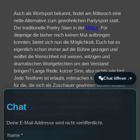
Auch als Wortsport bekannt, findet am Mittwoch eine
nette Alternative zum gewöhnlichen Partysport statt.
Der traditionelle Poetry Slam in der
Mälze
. Für
diejenige die bisher noch keinen Mut aufbringen
konnten, bietet sich nun die Möglichkeit. Euch hat es
eigentlich schon immer auf die Bühne gezogen und
wolltet die Menschheit mit weisen, witzigen und
dramatischen Wortgefechten um den Verstand
bringen? Lange Rede, kurzer Sinn, also nichts wie hin!
Jede Textform ist erlaubt, mitmachen kann jeder! Auch
Chat öffnen ↓
für die, die sich als Zuschauer gewinnen lassen wollen,
lohnt sich die Veranstaltung. Los geht das Ganze um
20 Uhr. Eine Voranmeldung der Poeten ist notwendig
Chat
und möglich unter : maelzeslam@planetslam.de Auf
eine Darbietung wundervoller Texte.
Deine E-Mail-Addresse wird nicht veröffentlicht.
Samstag- 04.11.2017: 3.
Name
*