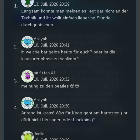
Sonntag, 5.11.2017 –
13. Juli. 2026 20:29
Mädchenflohmarkt Girlzone –
Langsam könnte man meinen es liegt gar nicht an der
Kolpinghaus
& Antoniushaus
Technik und ihr wollt einfach lieber ne Stunde
durchquatschen
Mädchen, die jetzt vielleicht schon ein Outfit für
Aaliyah
Weihnachten oder Silvester suchen, werden am
10. Juli. 2026 20:41
Sonntag mit Sicherheit etwas finden. Am 5.11. von 11
in welche bar gehts heute für euch? oder ist die
bis 16 Uhr findet im Kolpinghaus der Girlzone
klausurenphase zu schlimm?
Flohmarkt statt. Geboten sind hier natürlich coole
Klamotten, aber auch Musik, Snacks, Getränke und
stufu fan #1
Verlosungen. Studenten, Schüler und Azubis sparen
10. Juli. 2026 20:32
meinung zu den beatles 😳😳
mit ihrem Ausweis 1Euro im Vergleich zum üblichen
Eintrittspreis von 3Euro. Von 14 bis 18 Uhr findet
Aaliyah
parallel der Schwesterherz Mädchenflohmarkt im
10. Juli. 2026 20:30
Antoniushaus statt. Dieser geht von 14 bis 18 Uhr und
Arirang ist krass! Was für Kpop geht am härtesten (ihr
kostet 5Euro Eintritt. Allerdings bezahlt man nur 3Euro
dürft nicht bts sagen oder blackpink)?
wenn man am Eingang die
Schwesterherz
Homepage
am Handy vorzeigt. Also ran ans Shoppen!
Joelle