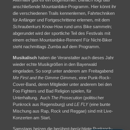
Alternativ gibt es ein Bogenturnier. Danach folgt das
anschließende Mountainbike-Programm. Hier könnt ihr
die verschiedenen Trails kennenlernen, Fahrtechniken
für Anfänger und Fortgeschrittene erlernen, mit dem
Schrauberkurs
Know-How rund ums Bike sammeln;
abgerundet wird der sportliche Teil des Festivals mit
einem echten Mountainbike-Rennen! Für Nicht-Biker
steht nachmittags Zumba auf dem Programm.
Musikalisch
haben die Veranstalter auch dieses Jahr
wieder echte Musikgrößen in den Bayerwald
eingeladen. So sorgt unter anderem am Freitagabend
Me First and the Gimme Gimmes
, eine Punk-Rock-
Cover-Band, deren Mitglieder unter anderem bei den
Foo Fighters und Bad Religion spielen, für
Unterhaltung. Auch
The Prosecution
(politischer
Punkrock aus Regensburg) und
LE FLY
(eine bunte
Mischung aus Rap, Rock und Reggae) sind mit Live-
Konzerten am Start.
Samstags heizen die berühmt-berüchtigte Punkrock-