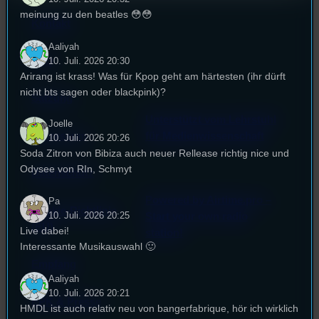
meinung zu den beatles 😳😳
Kontakt
Aaliyah
FAQ
10. Juli. 2026 20:30
Arirang ist krass! Was für Kpop geht am härtesten (ihr dürft
nicht bts sagen oder blackpink)?
Satzung
Unterstützt vom Lehrstuhl
Joelle
Impressum
für Medienwissenschaft
10. Juli. 2026 20:26
Soda Zitron von Bibiza auch neuer Rellease richtig nice und
Odysee von RIn, Schmyt
Datenschutz
Powered by Airtime.pro –
Pa
Cookie-Richtlinie
10. Juli. 2026 20:25
Start your own radio
(EU)
Live dabei!
station!
Interessante Musikauswahl 🙂
Empfang
Aaliyah
10. Juli. 2026 20:21
EPK & Presse
HMDL ist auch relativ neu von bangerfabrique, hör ich wirklich