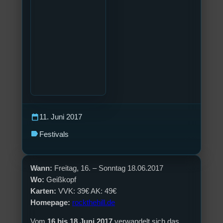
calendar_today
11. Juni 2017
label
Festivals
Wann:
Freitag, 16. – Sonntag 18.06.2017
Wo:
Geißkopf
Karten:
VVK: 39€ AK: 49€
Homepage:
rockthehill.de
Vom
16 bis 18 Juni 2017
verwandelt sich das