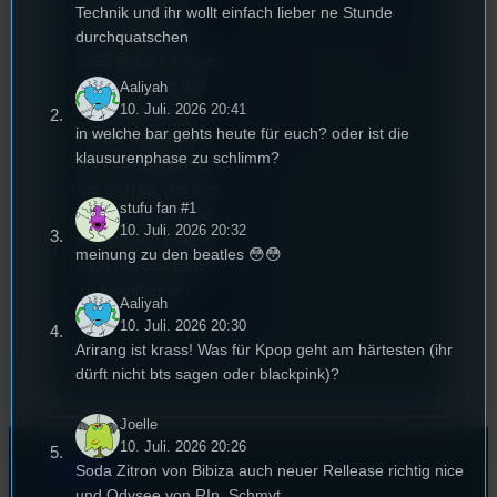
dem deutschen
Technik und ihr wollt einfach lieber ne Stunde
Stummfilmpreis
durchquatschen
2022 gekürt. Diesen
Sommer geht das
Aaliyah
10. Juli. 2026 20:41
Festival in die 44.
in welche bar gehts heute für euch? oder ist die
Runde und Nicole,
klausurenphase zu schlimm?
die Festivalleitung,
hat sich für uns Zeit
stufu fan #1
genommen um die
10. Juli. 2026 20:32
wichtigsten Fragen
meinung zu den beatles 😳😳
rund um das Event
zu beantworten.
Aaliyah
10. Juli. 2026 20:30
Arirang ist krass! Was für Kpop geht am härtesten (ihr
dürft nicht bts sagen oder blackpink)?
Joelle
10. Juli. 2026 20:26
Kontakt
Soda Zitron von Bibiza auch neuer Rellease richtig nice
und Odysee von RIn, Schmyt