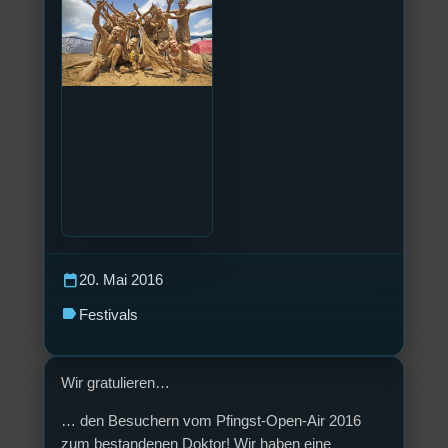
calendar_today
20. Mai 2016
label
Festivals
Wir gratulieren…
… den Besuchern vom Pfingst-Open-Air 2016
zum bestandenen Doktor! Wir haben eine