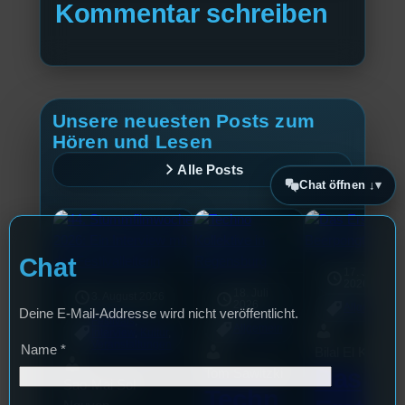
Kommentar schreiben
Unsere neuesten Posts zum
Hören und Lesen
Alle Posts
Chat öffnen ↓
Chat
17. Juli
2026
18. Juli
3. August 2026
2026
Allgemein
Deine E-Mail-Addresse wird nicht veröffentlicht.
Festivals
, 
Allgemein
Interview
, 
Kultur
, 
Veranstaltungen
Name
*
Bilal El Kasmi
Das
Tom Sawitzki
Sao-Mai Sol
Techn