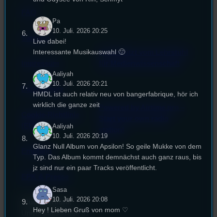
FAQ
Pa
10. Juli. 2026 20:25
Satzung
Live dabei!
Interessante Musikauswahl 🙂
Unterstützt vom Lehrstuhl
Impressum
für Medienwissenschaft
Aaliyah
10. Juli. 2026 20:21
Datenschutz
HMDL ist auch relativ neu von bangerfabrique, hör ich
wirklich die ganze zeit
Powered by Airtime.pro –
Cookie-Richtlinie
Start your own radio
(EU)
Aaliyah
station!
10. Juli. 2026 20:19
Glanz Null Album von Apsilon! So geile Mukke von dem
Empfang
Typ. Das Album kommt demnächst auch ganz raus, bis
jz sind nur ein paar Tracks veröffentlicht.
EPK & Presse
Sasa
10. Juli. 2026 20:08
Studentenfunk
Hey ! Lieben Gruß von mom ♡
Universitätsstraße 31