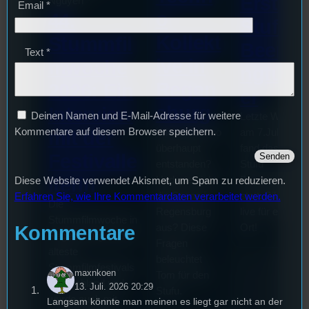
Erste
Nguyen
Email
*
o
44.
Stufu
Kollekt
Stummfil
Beerpo
Text
*
ive in
mwoche
ngturni
Regen
2026: Ein
er
sburg
Interview
Deinen Namen und E-Mail-Adresse für weitere
Letzte Woche
Kommentare auf diesem Browser speichern.
mit der
Wie ist Techno
am 7.Juli 2026
überhaupt
fand das erste
Festivalle
entstanden?
Stufu
iterin
Und wie sieht
Beerpongturnie
Diese Website verwendet Akismet, um Spam zu reduzieren.
die Szene in
statt. Bilal war
Erfahren Sie, wie Ihre Kommentardaten verarbeitet werden.
Die
Regensburg
live für euch vo
Stummfilmwoche in
Kommentare
aus? Diese
Ort!
Regensburg ist das
Fragen
älteste
beleuchtet
Stummfilmfestivals
maxnkoen
Tom für den
Deutschland und
13. Juli. 2026 20:29
Stufu.
wurde auch mit
Langsam könnte man meinen es liegt gar nicht an der