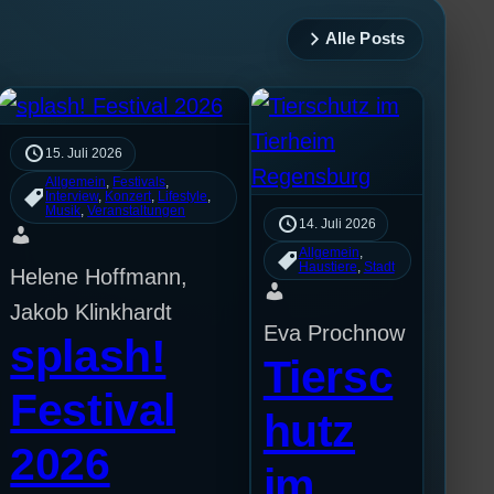
Alle Posts
15. Juli 2026
Allgemein
, 
Festivals
, 
Interview
, 
Konzert
, 
Lifestyle
, 
Musik
, 
Veranstaltungen
14. Juli 2026
Allgemein
, 
Haustiere
, 
Stadt
Helene Hoffmann,
Jakob Klinkhardt
Eva Prochnow
splash!
Tiersc
Festival
hutz
2026
im