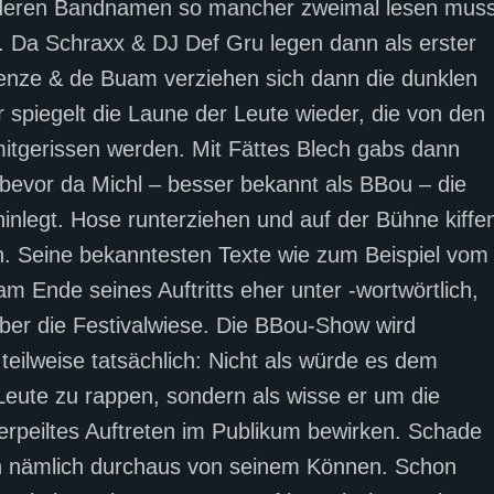
, deren Bandnamen so mancher zweimal lesen muss
. Da Schraxx & DJ Def Gru legen dann als erster
Lenze & de Buam verziehen sich dann die dunklen
piegelt die Laune der Leute wieder, die von den
tgerissen werden. Mit Fättes Blech gabs dann
evor da Michl – besser bekannt als BBou – die
inlegt. Hose runterziehen und auf der Bühne kiffe
en. Seine bekanntesten Texte wie zum Beispiel vom
Ende seines Auftritts eher unter -wortwörtlich,
ber die Festivalwiese. Die BBou-Show wird
teilweise tatsächlich: Nicht als würde es dem
Leute zu rappen, sondern als wisse er um die
verpeiltes Auftreten im Publikum bewirken. Schade
en nämlich durchaus von seinem Können. Schon