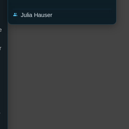
group
Julia Hauser
e
r
–