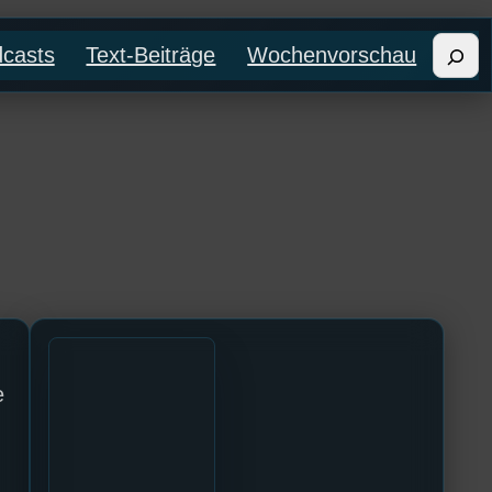
Such
casts
Text-Beiträge
Wochenvorschau
e