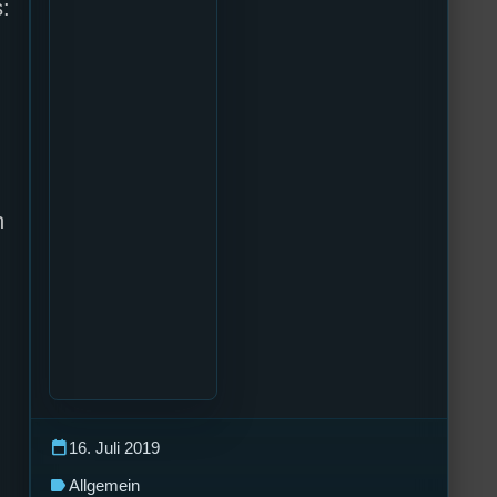
:
n
calendar_today
16. Juli 2019
label
Allgemein