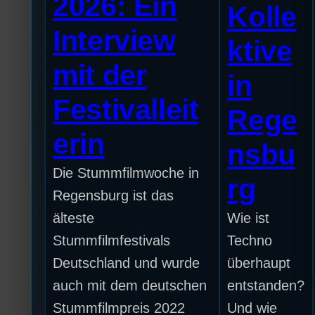
2026: Ein
Kolle
Interview
ktive
mit der
in
Festivalleit
Rege
erin
nsbu
Die Stummfilmwoche in
rg
Regensburg ist das
älteste
Wie ist
Stummfilmfestivals
Techno
Deutschland und wurde
überhaupt
auch mit dem deutschen
entstanden?
Stummfilmpreis 2022
Und wie