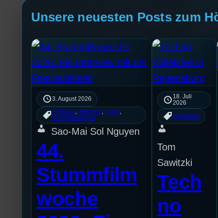
Unsere neuesten Posts zum H
18. Juli
3. August 2026
2026
Festivals
, 
Interview
, 
Kultur
, 
Allgemein
Veranstaltungen
Sao-Mai Sol Nguyen
44.
Tom
Sawitzki
Stummfilm
Tech
woche
no