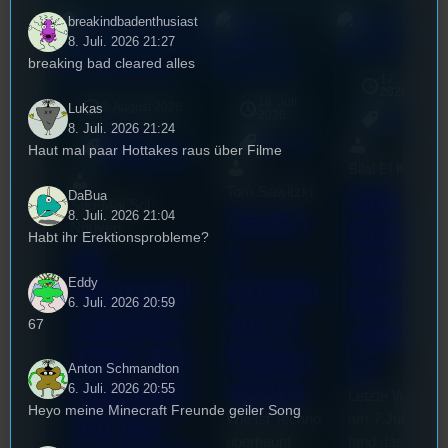
breakindbadenthusiast
8. Juli. 2026 21:27
breaking bad cleared alles
17. Juli
2026
18. Juli
3. August 2026
Lukas
2026
Allgemein
8. Juli. 2026 21:24
Festivals
, 
Allgemein
Interview
, 
Kultur
, 
Haut mal paar Hottakes raus über Filme
Veranstaltungen
Bilal El Kasmi
Das
Tom Sawitzki
DaBua
Sao-Mai Sol
Techn
8. Juli. 2026 21:04
Erste
Nguyen
Habt ihr Erektionsprobleme?
o
44.
Stufu
Kollekt
Eddy
Stummfil
Beerpo
6. Juli. 2026 20:59
ive in
mwoche
67
ngturni
Regen
2026: Ein
er
Anton Schmandton
sburg
Interview
6. Juli. 2026 20:55
Letzte Woche
Heyo meine Minecraft Freunde geiler Song
mit der
Wie ist Techno
am 7.Juli 2026
überhaupt
fand das erste