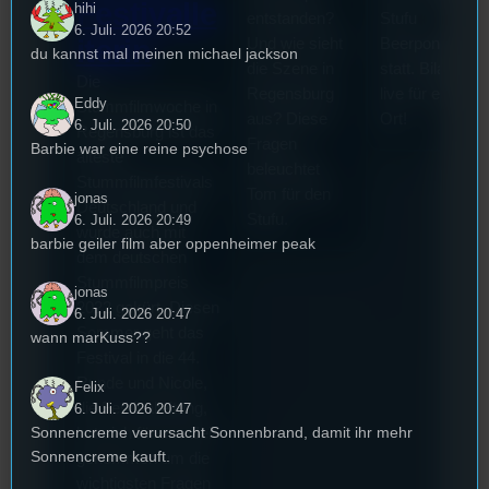
Festivalle
hihi
entstanden?
Stufu
6. Juli. 2026 20:52
iterin
Und wie sieht
Beerpongturnie
du kannst mal meinen michael jackson
die Szene in
statt. Bilal war
Die
Regensburg
live für euch vo
Eddy
Stummfilmwoche in
aus? Diese
Ort!
6. Juli. 2026 20:50
Regensburg ist das
Fragen
Barbie war eine reine psychose
älteste
beleuchtet
Stummfilmfestivals
Tom für den
jonas
Deutschland und
Stufu.
6. Juli. 2026 20:49
wurde auch mit
barbie geiler film aber oppenheimer peak
dem deutschen
Stummfilmpreis
jonas
2022 gekürt. Diesen
6. Juli. 2026 20:47
Sommer geht das
wann marKuss??
Festival in die 44.
Runde und Nicole,
Felix
die Festivalleitung,
6. Juli. 2026 20:47
Sonnencreme verursacht Sonnenbrand, damit ihr mehr
hat sich für uns Zeit
Sonnencreme kauft.
genommen um die
wichtigsten Fragen