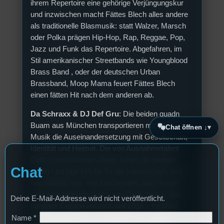
ihrem Repertoire eine gehörige Verjüngungskur
und inzwischen macht Fättes Blech alles andere
als traditionelle Blasmusik: statt Walzer, Marsch
oder Polka prägen Hip-Hop, Rap, Reggae, Pop,
Jazz und Funk das Repertoire. Abgefahren, im
Stil amerikanischer Streetbands wie Youngblood
Brass Band , oder der deutschen Urban
Brassband, Moop Mama feuert Fättes Blech
einen fätten Hit nach dem anderen ab.
Da Schraxx & DJ Def Gru
: Die beiden guadn
Buam aus München transportieren mit ihrer
Chat öffnen ↓
Musik die Auseinandersetzung mit Gesellschaft,
Identität und Heimat. Die von Ausnahmetalent
DefGru produzierten Beats bieten die perfekt
Chat
soulig / jazzige Fläche für die bayerischen, mal
nachdenklichen, mal krachenden, aber immer
sehr persönlichen Lyrics von Da Schraxx. Die
Deine E-Mail-Addresse wird nicht veröffentlicht.
familiäre Collabo existiert seit 2016 – im März
2018 hinterließ das erste Album der beiden
Name
*