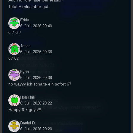
Auch für die “alte Generation”
Powered by Airtime.pro –
Cookie-Richtlinie
Total Hirnlos aber gut
Start your own radio
(EU)
station!
Eddy
6. Juli. 2026 20:40
Empfang
6 7 6 7
EPK & Presse
Jonas
6. Juli. 2026 20:38
67 67
Studentenfunk
Universitätsstraße 31
Fynn
93053 Regensburg
6. Juli. 2026 20:38
Büro:
PT 4.0.73
no wayyy ich schalte ein sofort 67
Studio:
SH 1.39
Holschili
Telefon:
0941 9435784
6. Juli. 2026 20:22
Studio Call-In & WhatsApp:
0941 56959421
Happy 6 7 guys!!!
Daniel D.
Überblick über unsere Mailadressen
6. Juli. 2026 20:20
und Kontaktformular unter
Kontakt
!