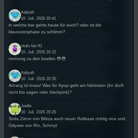
boartert Plattert & da Werndl-Bou” aktiv. Nun
wieder als Duo unterwegs, aber nicht weniger
Aaliyah
stimmgewaltig machen Jockl auf der Gitarre und
10. Juli. 2026 20:41
in welche bar gehts heute für euch? oder ist die
Markus auf der Steirischen altbairische
klausurenphase zu schlimm?
Wirtshausmusik mit einer ganz eigenen Note.
Das Repertoire der beiden umfasst altbairisches,
stufu fan #1
gemafreies Liedgut, nahezu ausschließlich
10. Juli. 2026 20:32
Gesangstücke. Da die beiden auf technische oder
meinung zu den beatles 😳😳
elektronische Hilfsmittel (außer dem Handy zur
Terminabsprache) in der Regel verzichten,
Aaliyah
werden sie bevorzugt zu Feierlichkeiten wie
10. Juli. 2026 20:30
Geburtstagen, Sitzweilen, etc. eingeladen oder
Arirang ist krass! Was für Kpop geht am härtesten (ihr dürft
beteiligen sich an Musikantenstammtischen in der
nicht bts sagen oder blackpink)?
Region. Hin und wieder hört man sie sogar aus
dem Radio (mitunter digital), manche behaupten,
Joelle
sie schon im Fernsehen gesehen zu haben.
10. Juli. 2026 20:26
Soda Zitron von Bibiza auch neuer Rellease richtig nice und
Kinder bis 13 Jahren haben freien Eintritt!
Odysee von RIn, Schmyt
Tickets gibt es ab 26€.