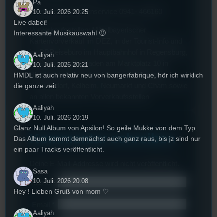
Pa
Telefonischer Kartenservice 0941- 466160
10. Juli. 2026 20:25
Live dabei!
Vorverkaufsstellen: Mittelbayerischer
Interessante Musikauswahl 🙂
Kartenvorverkauf im DEZ, in der Tourist-Info und
im DBReisebüro im Hauptbahnhof in Regensburg,
Aaliyah
im Buch und Spielladen am Marktplatz 10 in
10. Juli. 2026 20:21
Burglengenfeld, in den MZ-Geschäftsstellen
HMDL ist auch relativ neu von bangerfabrique, hör ich wirklich
Schwandorf, Kelheim, Neumarkt und Cham sowie
die ganze zeit
an allen bekannten Vorverkaufsstellen
Aaliyah
10. Juli. 2026 20:19
Glanz Null Album von Apsilon! So geile Mukke von dem Typ.
Kommentar schreiben
Das Album kommt demnächst auch ganz raus, bis jz sind nur
ein paar Tracks veröffentlicht.
Deine E-Mail-Addresse wird nicht veröffentlicht.
Sasa
10. Juli. 2026 20:08
Name
*
Hey ! Lieben Gruß von mom ♡
Email
*
Aaliyah