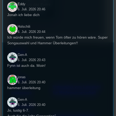
Eddy
rund um das Event
6. Juli. 2026 20:46
zu beantworten.
Jonah ich liebe dich
Holschili
6. Juli. 2026 20:44
Ich würde mich freuen, wenn Tom öfter zu hören wäre. Super
Songauswahl und Hammer Überleitungen!!
Kontakt
Gen-A
6. Juli. 2026 20:43
Fynn ist auch da. Moin!
FAQ
jonas
Satzung
6. Juli. 2026 20:40
Unterstützt vom Lehrstuhl
hammer überleitung
Impressum
für Medienwissenschaft
Gen-A
6. Juli. 2026 20:40
Datenschutz
Jo, lustig 6-7.