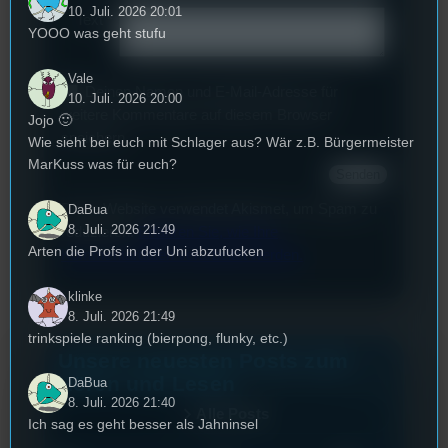
10. Juli. 2026 20:01
Text
*
YOOO was geht stufu
Vale
Deinen Namen und E-Mail-Adresse für
10. Juli. 2026 20:00
weitere Kommentare auf diesem Browser
Jojo 🙂
speichern.
Wie sieht bei euch mit Schlager aus? Wär z.B. Bürgermeister
MarKuss was für euch?
Diese Website verwendet Akismet, um Spam zu
DaBua
8. Juli. 2026 21:49
reduzieren.
Erfahren Sie, wie Ihre
Arten die Profs in der Uni abzufucken
Kommentardaten verarbeitet werden.
klinke
8. Juli. 2026 21:49
trinkspiele ranking (bierpong, flunky, etc.)
Unsere neuesten Posts zum
Hören und Lesen
DaBua
8. Juli. 2026 21:40
Alle Posts
Ich sag es geht besser als Jahninsel