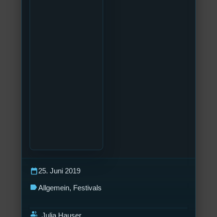
calendar_today
25. Juni 2019
label
Allgemein
, 
Festivals
group
Julia Hauser