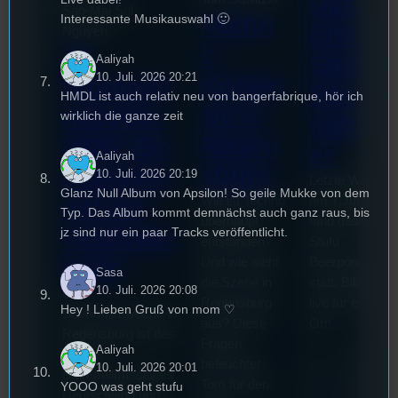
Das
Sao-Mai Sol
Techn
Interessante Musikauswahl 🙂
Erste
Nguyen
o
44.
Stufu
Aaliyah
10. Juli. 2026 20:21
Kollekt
Stummfil
Beerpo
HMDL ist auch relativ neu von bangerfabrique, hör ich
ive in
mwoche
wirklich die ganze zeit
ngturni
Regen
2026: Ein
er
Aaliyah
sburg
Interview
10. Juli. 2026 20:19
Letzte Woche
Glanz Null Album von Apsilon! So geile Mukke von dem
mit der
Wie ist Techno
am 7.Juli 2026
Typ. Das Album kommt demnächst auch ganz raus, bis
überhaupt
fand das erste
Festivalle
jz sind nur ein paar Tracks veröffentlicht.
entstanden?
Stufu
iterin
Und wie sieht
Beerpongturnie
Sasa
die Szene in
statt. Bilal war
10. Juli. 2026 20:08
Die
Regensburg
live für euch vo
Hey ! Lieben Gruß von mom ♡
Stummfilmwoche in
aus? Diese
Ort!
Regensburg ist das
Fragen
Aaliyah
älteste
beleuchtet
10. Juli. 2026 20:01
Stummfilmfestivals
Tom für den
YOOO was geht stufu
Deutschland und