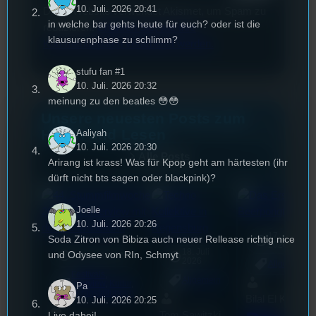
10. Juli. 2026 20:41
Diese Website verwendet Akismet, um Spam zu
in welche bar gehts heute für euch? oder ist die
reduzieren.
Erfahren Sie, wie Ihre
klausurenphase zu schlimm?
Kommentardaten verarbeitet werden.
stufu fan #1
10. Juli. 2026 20:32
meinung zu den beatles 😳😳
Unsere neuesten Posts zum
Hören und Lesen
Aaliyah
10. Juli. 2026 20:30
Alle Posts
Arirang ist krass! Was für Kpop geht am härtesten (ihr
dürft nicht bts sagen oder blackpink)?
Joelle
10. Juli. 2026 20:26
17. Juli
Soda Zitron von Bibiza auch neuer Rellease richtig nice
2026
18. Juli
und Odysee von RIn, Schmyt
3. August 2026
2026
Allgemein
Festivals
, 
Allgemein
Interview
, 
Kultur
, 
Pa
Veranstaltungen
Bilal El Kasmi
10. Juli. 2026 20:25
Tom Sawitzki
Live dabei!