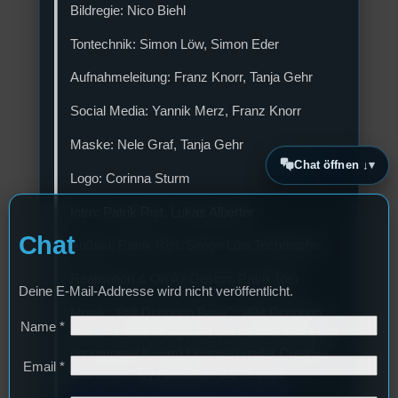
Bildregie: Nico Biehl
Tontechnik: Simon Löw, Simon Eder
Aufnahmeleitung: Franz Knorr, Tanja Gehr
Social Media: Yannik Merz, Franz Knorr
Maske: Nele Graf, Tanja Gehr
Chat öffnen ↓
Logo: Corinna Sturm
Intro: Patrik Rist, Lukas Alberter
Chat
Aufbau: Patrik Rist, Simon Löw Technische
Realisation & On Air Design: Patrik Rist
Deine E-Mail-Addresse wird nicht veröffentlicht.
Musik: “8bit Dungeon Boss”, “8Bit Dungeon
Name
*
Crawl” & “8bit Dungeon Level” Kevin MacLeod
(incompetech.com) Licensed under Creative
Email
*
Commons: By Attribution 3.0 License
http://creativecommons.org/licenses/b
…