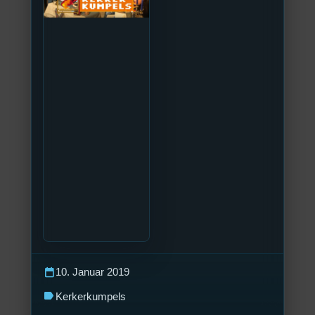
calendar_today
10. Januar 2019
label
Kerkerkumpels