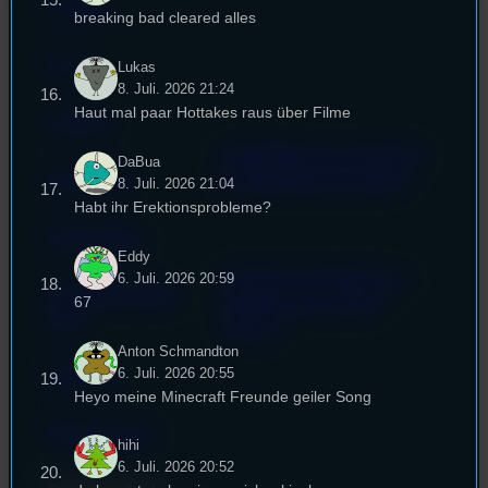
Kontakt
breaking bad cleared alles
FAQ
Lukas
8. Juli. 2026 21:24
Haut mal paar Hottakes raus über Filme
Satzung
Unterstützt vom Lehrstuhl
DaBua
Impressum
für Medienwissenschaft
8. Juli. 2026 21:04
Habt ihr Erektionsprobleme?
Datenschutz
Eddy
Powered by Airtime.pro –
6. Juli. 2026 20:59
Cookie-Richtlinie
67
Start your own radio
(EU)
station!
Anton Schmandton
6. Juli. 2026 20:55
Empfang
Heyo meine Minecraft Freunde geiler Song
EPK & Presse
hihi
6. Juli. 2026 20:52