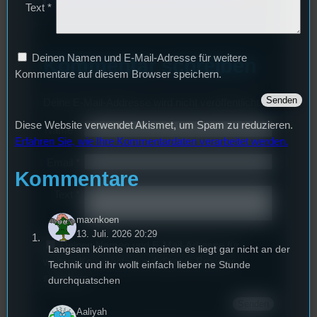
Text
*
Deinen Namen und E-Mail-Adresse für weitere
Kommentar schreiben
Kommentare auf diesem Browser speichern.
Deine E-Mail-Addresse wird nicht veröffentlicht.
Diese Website verwendet Akismet, um Spam zu reduzieren.
Name
*
Erfahren Sie, wie Ihre Kommentardaten verarbeitet werden.
Email
*
Kommentare
Text
*
maxnkoen
13. Juli. 2026 20:29
Deinen Namen und E-Mail-Adresse für
Langsam könnte man meinen es liegt gar nicht an der
weitere Kommentare auf diesem Browser
Technik und ihr wollt einfach lieber ne Stunde
speichern.
durchquatschen
Aaliyah