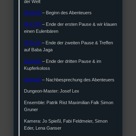
der Welt
00:16:40
– Beginn des Abenteuers
01:17:22
– Ende der ersten Pause & wir klauen
einen Eulenbären
02:11:14
– Ende der zweiten Pause & Treffen
auf Baba Jaga
03:24:32
– Ende der dritten Pause & im
Kupferkoloss
03:44:28
– Nachbesprechung des Abenteuers
Dungeon-Master: Josef Lex
Ensemble: Patrik Rist Maximilian Falk Simon
Gruner
Kamera: Jo Spießl, Fabi Feldmeier, Simon
Eder, Lena Ganser