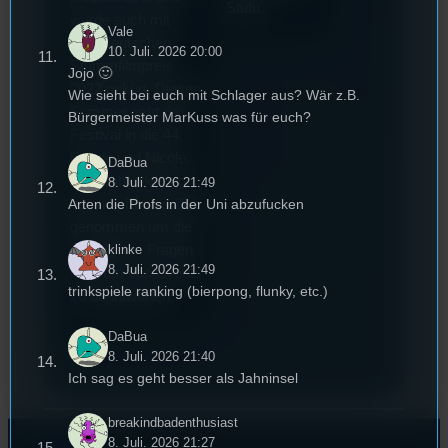
Stufu.
wurde auch mit
Vale
dem deutschen
10. Juli. 2026 20:00
Stummfilmpreis
Jojo 🙂
2022 gekürt. Diesen
Wie sieht bei euch mit Schlager aus? Wär z.B.
Sommer geht das
Bürgermeister MarKuss was für euch?
Festival in die 44.
Runde und Nicole,
DaBua
die Festivalleitung,
8. Juli. 2026 21:49
hat sich für uns Zeit
Arten die Profs in der Uni abzufucken
genommen um die
klinke
wichtigsten Fragen
8. Juli. 2026 21:49
rund um das Event
trinkspiele ranking (bierpong, flunky, etc.)
zu beantworten.
DaBua
8. Juli. 2026 21:40
Ich sag es geht besser als Jahninsel
breakindbadenthusiast
8. Juli. 2026 21:27