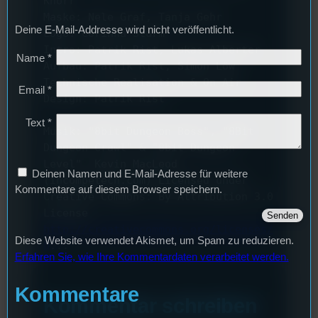
Knorr 
Maske: Nele Graf, Tanja Gehr 
Deine E-Mail-Addresse wird nicht veröffentlicht.
Logo: Corinna Sturm 
Intro: Patrik Rist, Lukas Alberter 
Name
*
Aufbau: Patrik Rist, Simon Löw 
Technische Realisation & On Air 
Email
*
Design: Patrik Rist 
Text
*
Musik: "8bit Dungeon Boss", "8Bit 
Dungeon Crawl" & "8bit Dungeon 
Level"  Kevin MacLeod 
Deinen Namen und E-Mail-Adresse für weitere
(incompetech.com) Licensed under 
Kommentare auf diesem Browser speichern.
Creative Commons: By Attribution 3.0 
License 
http://creativecommons.org/licenses/
Diese Website verwendet Akismet, um Spam zu reduzieren.
b
...
Erfahren Sie, wie Ihre Kommentardaten verarbeitet werden.
Kommentare
Kommentar schreiben