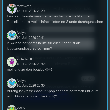
maxnkoen
Deine E-Mail-Addresse wird nicht veröffentlicht.
13. Juli. 2026 20:29
Langsam könnte man meinen es liegt gar nicht an der
Name
*
Technik und ihr wollt einfach lieber ne Stunde durchquatschen
Email
*
Aaliyah
10. Juli. 2026 20:41
Text
*
in welche bar gehts heute für euch? oder ist die
klausurenphase zu schlimm?
Deinen Namen und E-Mail-Adresse für
stufu fan #1
weitere Kommentare auf diesem Browser
10. Juli. 2026 20:32
speichern.
meinung zu den beatles 😳😳
Aaliyah
10. Juli. 2026 20:30
Diese Website verwendet Akismet, um Spam zu
Arirang ist krass! Was für Kpop geht am härtesten (ihr dürft
reduzieren.
Erfahren Sie, wie Ihre
nicht bts sagen oder blackpink)?
Kommentardaten verarbeitet werden.
Joelle