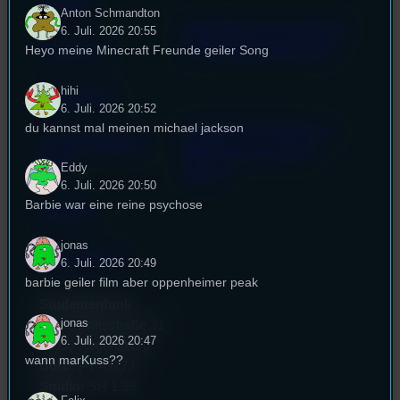
Satzung
Anton Schmandton
Unterstützt vom Lehrstuhl
6. Juli. 2026 20:55
Impressum
für Medienwissenschaft
Heyo meine Minecraft Freunde geiler Song
hihi
Datenschutz
6. Juli. 2026 20:52
du kannst mal meinen michael jackson
Powered by Airtime.pro –
Cookie-Richtlinie
Start your own radio
(EU)
Eddy
station!
6. Juli. 2026 20:50
Barbie war eine reine psychose
Empfang
jonas
EPK & Presse
6. Juli. 2026 20:49
barbie geiler film aber oppenheimer peak
Studentenfunk
jonas
Universitätsstraße 31
6. Juli. 2026 20:47
93053 Regensburg
wann marKuss??
Büro:
PT 4.0.73
Studio:
SH 1.39