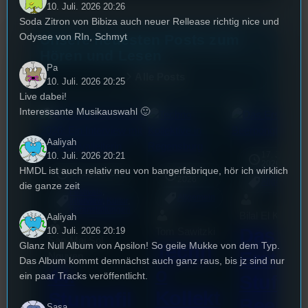
10. Juli. 2026 20:26
Soda Zitron von Bibiza auch neuer Rellease richtig nice und
Odysee von RIn, Schmyt
Unsere neuesten Posts zum
Hören und Lesen
Pa
Alle Posts
10. Juli. 2026 20:25
Live dabei!
Interessante Musikauswahl 🙂
Aaliyah
17. Juli
10. Juli. 2026 20:21
2026
HMDL ist auch relativ neu von bangerfabrique, hör ich wirklich
18. Juli
3. August 2026
2026
Allgemein
die ganze zeit
Festivals
, 
Allgemein
Interview
, 
Kultur
, 
Veranstaltungen
Bilal El Kasmi
Aaliyah
Das
10. Juli. 2026 20:19
Tom Sawitzki
Sao-Mai Sol
Glanz Null Album von Apsilon! So geile Mukke von dem Typ.
Techn
Erste
Nguyen
Das Album kommt demnächst auch ganz raus, bis jz sind nur
o
44.
ein paar Tracks veröffentlicht.
Stufu
Kollekt
Stummfil
Beerpo
Sasa