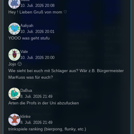
ive in
mwoche
10. Juli. 2026 20:08
ngturni
Hey ! Lieben Gruß von mom ♡
Regen
2026: Ein
er
sburg
Interview
Aaliyah
Letzte Woche
10. Juli. 2026 20:01
mit der
Wie ist Techno
am 7.Juli 2026
YOOO was geht stufu
überhaupt
fand das erste
Festivalle
entstanden?
Stufu
Vale
iterin
Und wie sieht
Beerpongturnie
10. Juli. 2026 20:00
die Szene in
statt. Bilal war
Jojo 🙂
Die
Regensburg
live für euch vo
Wie sieht bei euch mit Schlager aus? Wär z.B. Bürgermeister
Stummfilmwoche in
aus? Diese
Ort!
MarKuss was für euch?
Regensburg ist das
Fragen
älteste
beleuchtet
DaBua
Stummfilmfestivals
Tom für den
8. Juli. 2026 21:49
Deutschland und
Arten die Profs in der Uni abzufucken
Stufu.
wurde auch mit
dem deutschen
klinke
Stummfilmpreis
8. Juli. 2026 21:49
2022 gekürt. Diesen
trinkspiele ranking (bierpong, flunky, etc.)