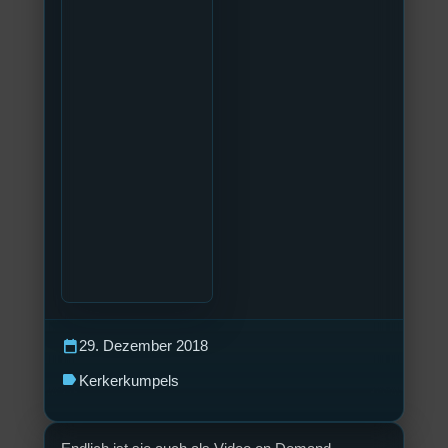
calendar_today
29. Dezember 2018
label
Kerkerkumpels