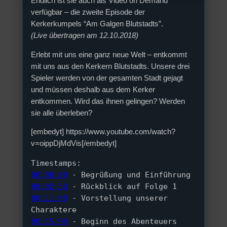
Endlich ist sie auch als Video on Demand
verfügbar – die zweite Episode der
Kerkerkumpels “Am Galgen Blutstadts”.
(Live übertragen am 12.10.2018)
Erlebt mit uns eine ganz neue Welt – entkommt
mit uns aus den Kerkern Blutstadts. Unsere drei
Spieler werden von der gesamten Stadt gejagt
und müssen deshalb aus dem Kerker
entkommen. Wird das ihnen gelingen? Werden
sie alle überleben?
[embedyt] https://www.youtube.com/watch?
v=oippDjMdVis[/embedyt]
Timestamps: 
00:00:00
 - Begrüßung und Einführung 
00:02:58
 - Rückblick auf Folge 1 
00:11:00
 - Vorstellung unserer 
Charaktere 
00:15:00
 - Beginn des Abenteuers 