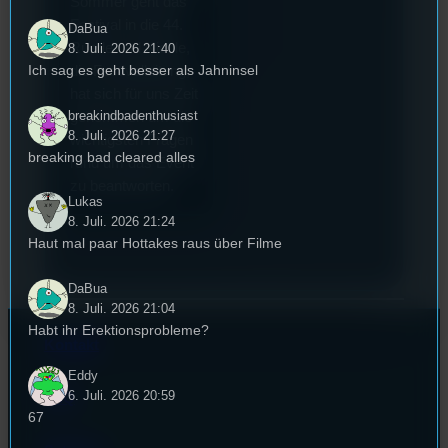
Sommer geht das
Festival in die 44.
DaBua
Runde und Nicole,
8. Juli. 2026 21:40
Ich sag es geht besser als Jahninsel
die Festivalleitung,
hat sich für uns Zeit
breakindbadenthusiast
genommen um die
8. Juli. 2026 21:27
wichtigsten Fragen
breaking bad cleared alles
rund um das Event
zu beantworten.
Lukas
8. Juli. 2026 21:24
Haut mal paar Hottakes raus über Filme
DaBua
8. Juli. 2026 21:04
Habt ihr Erektionsprobleme?
Kontakt
Eddy
6. Juli. 2026 20:59
FAQ
67