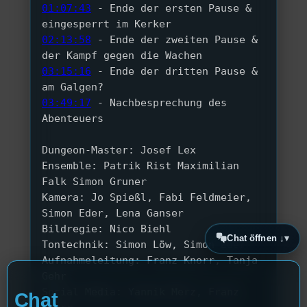
01:07:43
 - Ende der ersten Pause & 
eingesperrt im Kerker 
02:13:58
 - Ende der zweiten Pause & 
der Kampf gegen die Wachen 
03:15:16
 - Ende der dritten Pause & 
am Galgen? 
03:49:17
 - Nachbesprechung des 
Abenteuers 
Dungeon-Master: Josef Lex 
Ensemble: Patrik Rist Maximilian 
Falk Simon Gruner 
Kamera: Jo Spießl, Fabi Feldmeier, 
Simon Eder, Lena Ganser 
Bildregie: Nico Biehl 
Chat öffnen ↓
Tontechnik: Simon Löw, Simon Eder 
Aufnahmeleitung: Franz Knorr, Tanja 
Gehr 
Social Media: Yannik Merz, Franz 
Chat