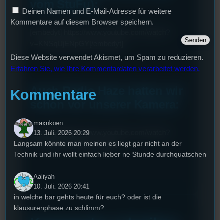
vom StuFu):
Deinen Namen und E-Mail-Adresse für weitere
Kommentare auf diesem Browser speichern.
[embedyt] https://www.youtube.com/watch?
v=KNSqUjENpGY[/embedyt]
Diese Website verwendet Akismet, um Spam zu reduzieren.
Erfahren Sie, wie Ihre Kommentardaten verarbeitet werden.
Auch
Radio Haze
hatten wir
Kommentare
schon vor unserer Kamera:
maxnkoen
[embedyt] https://www.youtube.com/watch?
13. Juli. 2026 20:29
Langsam könnte man meinen es liegt gar nicht an der
v=fLMjnhrXGFQ[/embedyt]
Technik und ihr wollt einfach lieber ne Stunde durchquatschen
Aaliyah
10. Juli. 2026 20:41
in welche bar gehts heute für euch? oder ist die
klausurenphase zu schlimm?