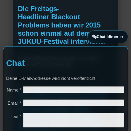
Die Freitags-
Headliner
Blackout
Problems
haben wir 2015
schon einmal auf dem
Chat öffnen ↓
JUKUU-Festival interviewt:
[embedyt] https://www.youtube.com/watch?
Chat
v=Aoeba7CUcLM[/embedyt]
Deine E-Mail-Addresse wird nicht veröffentlicht.
Name
*
Den Aftermovie des JUKUU
vom letzten Jahr kannst du
Email
*
dir hier ansehen (und
vielleicht siehst du auch
Text
*
irgendwo Patrik und Fedi