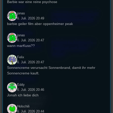
Barbie war eine reine psychose
Satzung
jonas
Unterstützt vom Lehrstuhl
6. Juli. 2026 20:49
Impressum
für Medienwissenschaft
barbie geiler film aber oppenheimer peak
Datenschutz
jonas
6. Juli. 2026 20:47
Powered by Airtime.pro –
wann marKuss??
Cookie-Richtlinie
Start your own radio
(EU)
station!
Felix
6. Juli. 2026 20:47
Empfang
Sonnencreme verursacht Sonnenbrand, damit ihr mehr
Sonnencreme kauft.
EPK & Presse
Eddy
6. Juli. 2026 20:46
Studentenfunk
Jonah ich liebe dich
Universitätsstraße 31
93053 Regensburg
Holschili
Büro:
PT 4.0.73
6. Juli. 2026 20:44