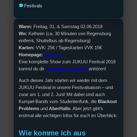
label
Festivals
Wann:
Freitag, 01. & Samstag 02.06.2018
Wo:
Kelheim (ca. 30 Minuten von Regensburg
entfernt, Shuttelbus ab Regensburg)
Karten:
VVK: 25€ / Tageskarten VVK 15€
Homepage:
jukuu.de
Eine komplette Show zum JUKUU Festival 2018
kannst du dir
in unserer Mediathek
anhören!
Auch dieses Jahr starten wir wieder mit dem
JUKUU Festival in unsere Festivalsaison – und
zwar am 1. und 2. Juni! Mit dabei sind auch
Kumpel-Bands vom Studentenfunk, die
Blackout
Problems
und
AberHallo
. Aber jetzt gibt’s
erstmal alle wichtigen Infos für euch im Überblick:
Wie komme ich aus