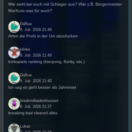
Kollekt
Stummfil
Beerpo
Wie sieht bei euch mit Schlager aus? Wär z.B. Bürgermeister
ive in
MarKuss was für euch?
mwoche
ngturni
Regen
2026: Ein
er
DaBua
8. Juli. 2026 21:49
sburg
Interview
Letzte Woche
Arten die Profs in der Uni abzufucken
mit der
Wie ist Techno
am 7.Juli 2026
überhaupt
fand das erste
klinke
Festivalle
entstanden?
Stufu
8. Juli. 2026 21:49
iterin
Und wie sieht
Beerpongturnie
trinkspiele ranking (bierpong, flunky, etc.)
die Szene in
statt. Bilal war
Die
Regensburg
live für euch vo
DaBua
Stummfilmwoche in
8. Juli. 2026 21:40
aus? Diese
Ort!
Regensburg ist das
Ich sag es geht besser als Jahninsel
Fragen
älteste
beleuchtet
Stummfilmfestivals
breakindbadenthusiast
Tom für den
Deutschland und
8. Juli. 2026 21:27
Stufu.
wurde auch mit
breaking bad cleared alles
dem deutschen
Stummfilmpreis
Lukas