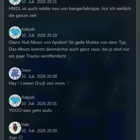
10. Juli. 2026 20:21
HMDL ist auch relativ neu von bangerfabrique, hör ich wirklich
die ganze zeit
Unsere neuesten Posts zum
Aaliyah
Hören und Lesen
10. Juli. 2026 20:19
Alle Posts
Glanz Null Album von Apsilon! So geile Mukke von dem Typ.
Das Album kommt demnächst auch ganz raus, bis jz sind nur
ein paar Tracks veröffentlicht.
Sasa
10. Juli. 2026 20:08
17. Juli
2026
Hey ! Lieben Gruß von mom ♡
18. Juli
3. August 2026
2026
Allgemein
Festivals
, 
Aaliyah
Allgemein
Interview
, 
Kultur
, 
Veranstaltungen
10. Juli. 2026 20:01
Bilal El Kasmi
YOOO was geht stufu
Das
Tom Sawitzki
Sao-Mai Sol
Techn
Erste
Nguyen
Vale
o
44.
10. Juli. 2026 20:00
Stufu
Jojo 🙂