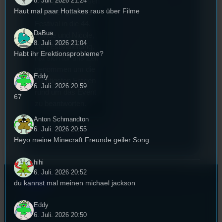
8. Juli. 2026 21:24
2022 gekürt. Diesen
Haut mal paar Hottakes raus über Filme
Sommer geht das
Festival in die 44.
DaBua
Runde und Nicole,
8. Juli. 2026 21:04
die Festivalleitung,
Habt ihr Erektionsprobleme?
hat sich für uns Zeit
genommen um die
Eddy
wichtigsten Fragen
6. Juli. 2026 20:59
rund um das Event
67
zu beantworten.
Anton Schmandton
6. Juli. 2026 20:55
Heyo meine Minecraft Freunde geiler Song
hihi
6. Juli. 2026 20:52
Kontakt
du kannst mal meinen michael jackson
Eddy
FAQ
6. Juli. 2026 20:50