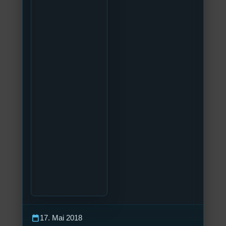
calendar_today
17. Mai 2018