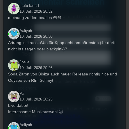
Kommentar schreiben
stufu fan #1
10. Juli. 2026 20:32
Deine E-Mail-Addresse wird nicht veröffentlicht.
meinung zu den beatles 😳😳
Name
*
Aaliyah
10. Juli. 2026 20:30
Email
*
Arirang ist krass! Was für Kpop geht am härtesten (ihr dürft
nicht bts sagen oder blackpink)?
Text
*
Joelle
10. Juli. 2026 20:26
Soda Zitron von Bibiza auch neuer Rellease richtig nice und
Deinen Namen und E-Mail-Adresse für
Odysee von RIn, Schmyt
weitere Kommentare auf diesem Browser
speichern.
Pa
10. Juli. 2026 20:25
Live dabei!
Diese Website verwendet Akismet, um Spam zu
Interessante Musikauswahl 🙂
reduzieren.
Erfahren Sie, wie Ihre
Kommentardaten verarbeitet werden.
Aaliyah