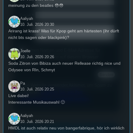
Name
*
meinung zu den beatles 😳😳
Email
*
Aaliyah
10. Juli. 2026 20:30
Text
*
Arirang ist krass! Was für Kpop geht am härtesten (ihr dürft
nicht bts sagen oder blackpink)?
Deinen Namen und E-Mail-Adresse für
Joelle
weitere Kommentare auf diesem Browser
10. Juli. 2026 20:26
Soda Zitron von Bibiza auch neuer Rellease richtig nice und
speichern.
Odysee von RIn, Schmyt
Pa
Diese Website verwendet Akismet, um Spam zu
10. Juli. 2026 20:25
reduzieren.
Erfahren Sie, wie Ihre
Live dabei!
Kommentardaten verarbeitet werden.
Interessante Musikauswahl 🙂
Aaliyah
10. Juli. 2026 20:21
HMDL ist auch relativ neu von bangerfabrique, hör ich wirklich
Unsere neuesten Posts zum