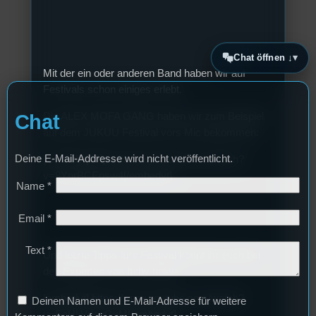
Chat öffnen ↓
Mit der ein oder anderen Band haben wir auf
Festivals schon einiges erlebt.
Chat
Die ALEX MOFA GANG haben wir zum Beispiel
auf dem JUKUU Festival vors Mic bekommen:
Deine E-Mail-Addresse wird nicht veröffentlicht.
[embedyt] https://www.youtube.com/watch?
v=8YnrBCEpsw4[/embedyt]
Name
*
Email
*
Text
*
Und letzte Tipps fürs Festival könnt ihr euch bei
den Experten von Itchy holen:
[embedyt] https://www.youtube.com/watch?
Deinen Namen und E-Mail-Adresse für weitere
v=EeHLVdoqGvM[/embedyt]