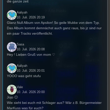
die ganze zeit
Hören und Lesen
Alle Posts
Aaliyah
10. Juli. 2026 20:19
Glanz Null Album von Apsilon! So geile Mukke von dem Typ.
Das Album kommt demnächst auch ganz raus, bis jz sind nur
ein paar Tracks veröffentlicht.
17. Juli
2026
Sasa
18. Juli
3. August 2026
2026
Allgemein
10. Juli. 2026 20:08
Festivals
, 
Allgemein
Hey ! Lieben Gruß von mom ♡
Interview
, 
Kultur
, 
Veranstaltungen
Bilal El Kasmi
Das
Aaliyah
Tom Sawitzki
Sao-Mai Sol
10. Juli. 2026 20:01
Techn
Erste
Nguyen
YOOO was geht stufu
o
44.
Stufu
Vale
Kollekt
Stummfil
Beerpo
10. Juli. 2026 20:00
ive in
mwoche
Jojo 🙂
ngturni
Wie sieht bei euch mit Schlager aus? Wär z.B. Bürgermeister
Regen
2026: Ein
er
MarKuss was für euch?