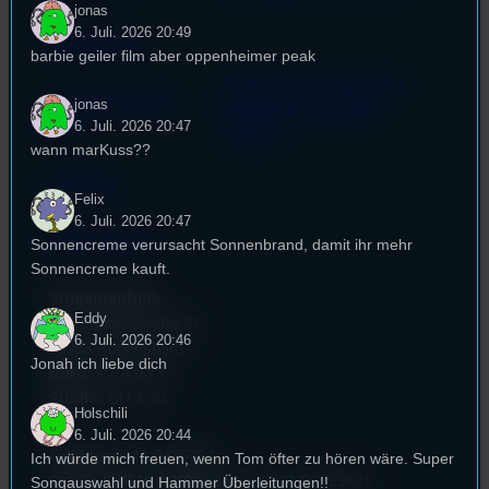
jonas
6. Juli. 2026 20:49
Datenschutz
barbie geiler film aber oppenheimer peak
Powered by Airtime.pro –
Cookie-Richtlinie
jonas
Start your own radio
(EU)
6. Juli. 2026 20:47
station!
wann marKuss??
Empfang
Felix
6. Juli. 2026 20:47
EPK & Presse
Sonnencreme verursacht Sonnenbrand, damit ihr mehr
Sonnencreme kauft.
Studentenfunk
Eddy
Universitätsstraße 31
6. Juli. 2026 20:46
93053 Regensburg
Jonah ich liebe dich
Büro:
PT 4.0.73
Studio:
SH 1.39
Holschili
6. Juli. 2026 20:44
Telefon:
0941 9435784
Ich würde mich freuen, wenn Tom öfter zu hören wäre. Super
Studio Call-In & WhatsApp:
0941 56959421
Songauswahl und Hammer Überleitungen!!