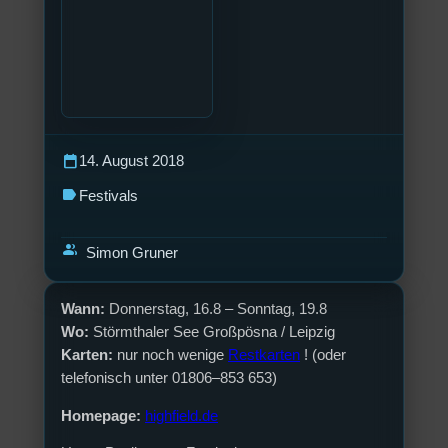
calendar_today
14. August 2018
label
Festivals
group
Simon Gruner
Wann:
Donnerstag, 16.8 – Sonntag, 19.8
Wo:
S
törmthaler See Großpösna / Leipzig
Karten:
nur noch wenige
Restkarten
! (oder
telefonisch unter 01806–853 653)
Homepage:
highfield.de