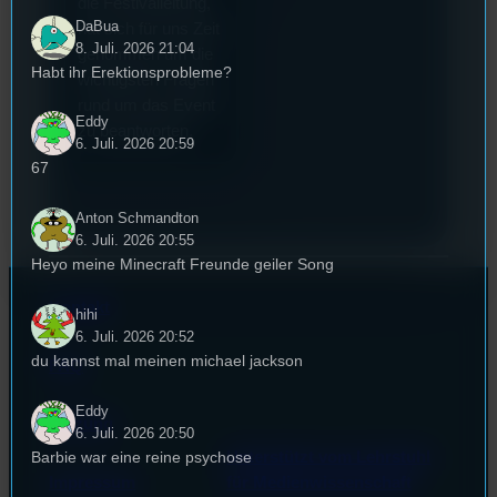
die Festivalleitung,
DaBua
hat sich für uns Zeit
8. Juli. 2026 21:04
genommen um die
Habt ihr Erektionsprobleme?
wichtigsten Fragen
rund um das Event
Eddy
zu beantworten.
6. Juli. 2026 20:59
67
Anton Schmandton
6. Juli. 2026 20:55
Heyo meine Minecraft Freunde geiler Song
Kontakt
hihi
6. Juli. 2026 20:52
du kannst mal meinen michael jackson
FAQ
Eddy
Satzung
6. Juli. 2026 20:50
Barbie war eine reine psychose
Unterstützt vom Lehrstuhl
Impressum
für Medienwissenschaft