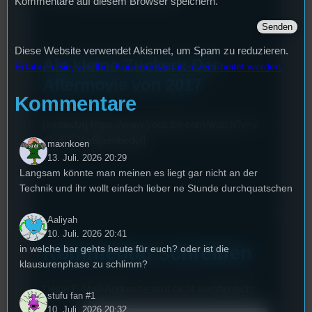
Kommentare auf diesem Browser speichern.
Diese Website verwendet Akismet, um Spam zu reduzieren.
Als kleine Zuckerl: Der
Erfahren Sie, wie Ihre Kommentardaten verarbeitet werden.
Aftermovie von 2017
Kommentare
[embedyt] https://www.youtube.com/watch?v=z-
d1uS3_Yw8[/embedyt]
maxnkoen
13. Juli. 2026 20:29
Langsam könnte man meinen es liegt gar nicht an der
Technik und ihr wollt einfach lieber ne Stunde durchquatschen
Aaliyah
10. Juli. 2026 20:41
Kommentar schreiben
in welche bar gehts heute für euch? oder ist die
klausurenphase zu schlimm?
Deine E-Mail-Addresse wird nicht veröffentlicht.
stufu fan #1
10. Juli. 2026 20:32