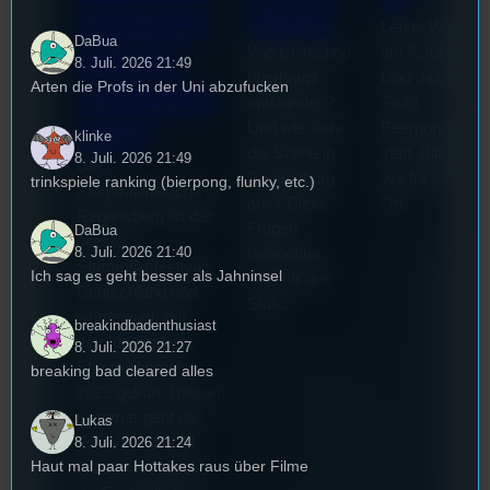
sburg
Interview
Letzte Woche
DaBua
mit der
Wie ist Techno
am 7.Juli 2026
8. Juli. 2026 21:49
überhaupt
fand das erste
Arten die Profs in der Uni abzufucken
Festivalle
entstanden?
Stufu
iterin
Und wie sieht
Beerpongturnie
klinke
die Szene in
statt. Bilal war
8. Juli. 2026 21:49
Die
Regensburg
live für euch vo
trinkspiele ranking (bierpong, flunky, etc.)
Stummfilmwoche in
aus? Diese
Ort!
Regensburg ist das
Fragen
DaBua
älteste
8. Juli. 2026 21:40
beleuchtet
Stummfilmfestivals
Ich sag es geht besser als Jahninsel
Tom für den
Deutschland und
Stufu.
wurde auch mit
breakindbadenthusiast
dem deutschen
8. Juli. 2026 21:27
Stummfilmpreis
breaking bad cleared alles
2022 gekürt. Diesen
Sommer geht das
Lukas
8. Juli. 2026 21:24
Festival in die 44.
Haut mal paar Hottakes raus über Filme
Runde und Nicole,