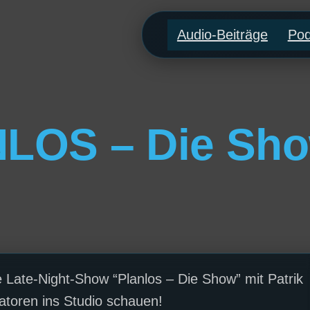
Audio-Beiträge
Pod
LOS – Die Show
 Late-Night-Show “Planlos – Die Show” mit Patrik
atoren ins Studio schauen!