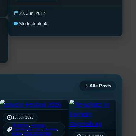
calendar_today
29. Juni 2017
label
Studentenfunk
Alle Posts
15. Juli 2026
Allgemein
, 
Festivals
, 
Interview
, 
Konzert
, 
Lifestyle
, 
Musik
, 
Veranstaltungen