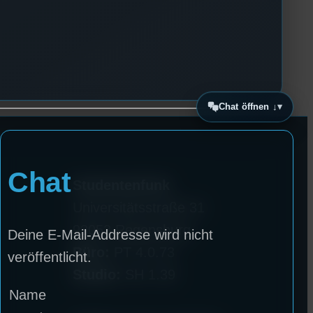
Chat öffnen ↓
Chat
Studentenfunk
Universitätsstraße 31
93053 Regensburg
Deine E-Mail-Addresse wird nicht
Büro:
PT 4.0.73
veröffentlicht.
Studio:
SH 1.39
Name