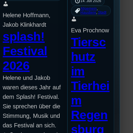
14. Juli 2026
Allgemein
, 
Haustiere
, 
Stadt
Helene Hoffmann,
Jakob Klinkhardt
Eva Prochnow
splash!
Tiersc
Festival
hutz
2026
im
Helene und Jakob
Tierhei
waren dieses Jahr auf
dem Splash! Festival.
m
Sie sprechen über die
Regen
Stimmung, Musik und
das Festival an sich.
sburg