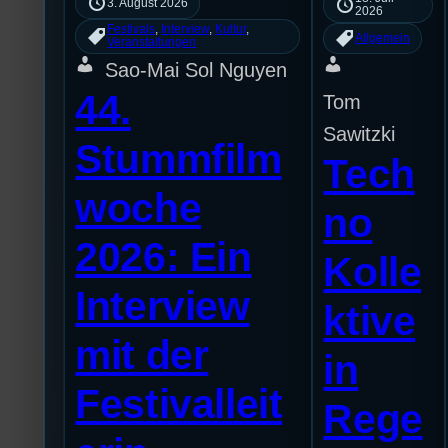
3. August 2026
2026
Festivals
, 
Interview
, 
Kultur
, 
Allgemein
Veranstaltungen
Sao-Mai Sol Nguyen
44.
Tom
Sawitzki
Stummfilm
Tech
woche
no
2026: Ein
Kolle
Interview
ktive
mit der
in
Festivalleit
Rege