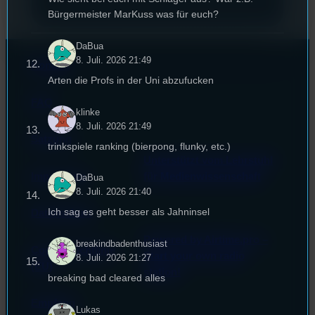
Bürgermeister MarKuss was für euch?
DaBua
8. Juli. 2026 21:49
Kontakt
Arten die Profs in der Uni abzufucken
FAQ
klinke
8. Juli. 2026 21:49
Satzung
trinkspiele ranking (bierpong, flunky, etc.)
Unterstützt vom Lehrstuhl
Impressum
für Medienwissenschaft
DaBua
8. Juli. 2026 21:40
Ich sag es geht besser als Jahninsel
Datenschutz
Powered by Airtime.pro –
breakindbadenthusiast
Cookie-Richtlinie
Start your own radio
8. Juli. 2026 21:27
(EU)
station!
breaking bad cleared alles
Empfang
Lukas