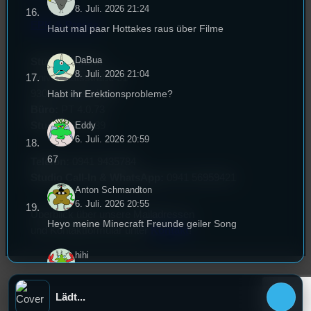
8. Juli. 2026 21:24
EPK & Presse
Haut mal paar Hottakes raus über Filme
DaBua
Studentenfunk
8. Juli. 2026 21:04
Universitätsstraße 31
93053 Regensburg
Habt ihr Erektionsprobleme?
Büro:
PT 4.0.73
Eddy
Studio:
SH 1.39
6. Juli. 2026 20:59
67
Telefon:
0941 9435784
Studio Call-In & WhatsApp:
0941 56959421
Anton Schmandton
6. Juli. 2026 20:55
Überblick über unsere Mailadressen
Heyo meine Minecraft Freunde geiler Song
und Kontaktformular unter
Kontakt
!
hihi
6. Juli. 2026 20:52
du kannst mal meinen michael jackson
Lädt...