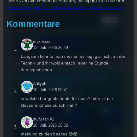
Diese Website verwendet Akismet, um Spam zu reduzieren.
weitere Kommentare auf diesem Browser
Erfahren Sie, wie Ihre Kommentardaten verarbeitet werden.
speichern.
Kommentare
Diese Website verwendet Akismet, um Spam zu
reduzieren.
Erfahren Sie, wie Ihre
maxnkoen
Kommentardaten verarbeitet werden.
13. Juli. 2026 20:29
Langsam könnte man meinen es liegt gar nicht an der
Technik und ihr wollt einfach lieber ne Stunde
durchquatschen
Unsere neuesten Posts zum
Hören und Lesen
Aaliyah
10. Juli. 2026 20:41
Alle Posts
in welche bar gehts heute für euch? oder ist die
klausurenphase zu schlimm?
stufu fan #1
10. Juli. 2026 20:32
17. Juli
2026
meinung zu den beatles 😳😳
18. Juli
3. August 2026