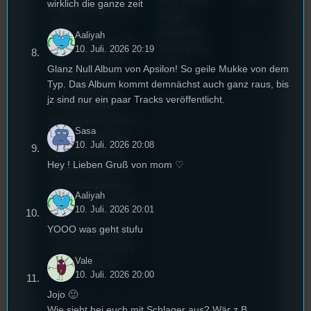
aus? Diese
Ort!
wirklich die ganze zeit
Regensburg ist das
Fragen
älteste
beleuchtet
Aaliyah
Stummfilmfestivals
10. Juli. 2026 20:19
Tom für den
Deutschland und
Stufu.
Glanz Null Album von Apsilon! So geile Mukke von dem
wurde auch mit
Typ. Das Album kommt demnächst auch ganz raus, bis
dem deutschen
jz sind nur ein paar Tracks veröffentlicht.
Stummfilmpreis
2022 gekürt. Diesen
Sasa
Sommer geht das
10. Juli. 2026 20:08
Festival in die 44.
Hey ! Lieben Gruß von mom ♡
Runde und Nicole,
die Festivalleitung,
Aaliyah
hat sich für uns Zeit
10. Juli. 2026 20:01
genommen um die
YOOO was geht stufu
wichtigsten Fragen
rund um das Event
Vale
zu beantworten.
10. Juli. 2026 20:00
Jojo 🙂
Wie sieht bei euch mit Schlager aus? Wär z.B.