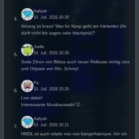
2026
Allgemein
Festivals
, 
Aaliyah
Allgemein
Interview
, 
Kultur
, 
Veranstaltungen
10. Juli. 2026 20:30
Bilal El Kasmi
Das
Arirang ist krass! Was für Kpop geht am härtesten (ihr
Tom Sawitzki
Sao-Mai Sol
dürft nicht bts sagen oder blackpink)?
Techn
Erste
Nguyen
o
44.
Stufu
Joelle
10. Juli. 2026 20:26
Kollekt
Stummfil
Beerpo
Soda Zitron von Bibiza auch neuer Rellease richtig nice
ive in
mwoche
ngturni
und Odysee von RIn, Schmyt
Regen
2026: Ein
er
Pa
sburg
Interview
10. Juli. 2026 20:25
Letzte Woche
mit der
Wie ist Techno
am 7.Juli 2026
Live dabei!
überhaupt
fand das erste
Interessante Musikauswahl 🙂
Festivalle
entstanden?
Stufu
iterin
Und wie sieht
Beerpongturnie
Aaliyah
10. Juli. 2026 20:21
die Szene in
statt. Bilal war
Die
Regensburg
live für euch vo
HMDL ist auch relativ neu von bangerfabrique, hör ich
Stummfilmwoche in