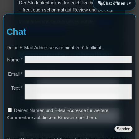
Der Studentenfunk ist für euch live beim Konzert
Chat öffnen ↓
– freut euch schonmal auf Review und Beitrag!
Mehr Infos und Tickets gibt es auf der
Website
der Heimat Regensburg
.
Chat
Deine E-Mail-Addresse wird nicht veröffentlicht.
Kommentar schreiben
Name
*
Deine E-Mail-Addresse wird nicht veröffentlicht.
Email
*
Name
*
Text
*
Email
*
Deinen Namen und E-Mail-Adresse für weitere
Text
*
Kommentare auf diesem Browser speichern.
Deinen Namen und E-Mail-Adresse für