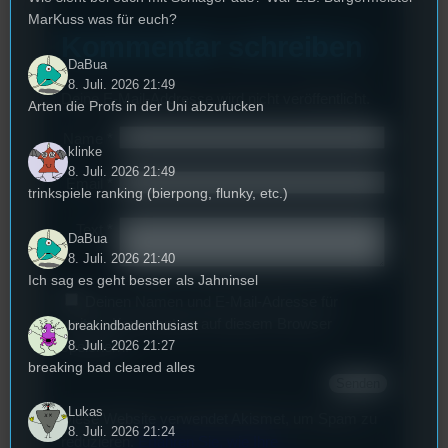
MarKuss was für euch?
Kommentar schreiben
DaBua
8. Juli. 2026 21:49
Deine E-Mail-Addresse wird nicht veröffentlicht.
Arten die Profs in der Uni abzufucken
Name
*
klinke
8. Juli. 2026 21:49
Email
*
trinkspiele ranking (bierpong, flunky, etc.)
Text
*
DaBua
8. Juli. 2026 21:40
Ich sag es geht besser als Jahninsel
Deinen Namen und E-Mail-Adresse für
weitere Kommentare auf diesem Browser
breakindbadenthusiast
8. Juli. 2026 21:27
speichern.
breaking bad cleared alles
Lukas
Diese Website verwendet Akismet, um Spam zu
8. Juli. 2026 21:24
reduzieren.
Erfahren Sie, wie Ihre