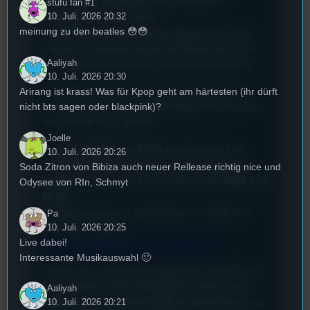
mal anonym angerufen, eine persönliche
stufu fan #1
10. Juli. 2026 20:32
Verbindung in Form einer
meinung zu den beatles 😳😳
Telefonfreund*innenschaft aufgebaut oder auch
Kontakt zu weiteren einsamen Menschen in der
Aaliyah
unmittelbaren Nachbarschaft geknüpft werden.
10. Juli. 2026 20:30
Das Silbertelefon ist normalerweise von 8 – 22
Arirang ist krass! Was für Kpop geht am härtesten (ihr dürft
nicht bts sagen oder blackpink)?
Uhr erreichbar. Über die Feiertage und zwischen
den Jahren ist es anders :
Joelle
Vom
24.12.2020
von
8 Uhr
morgens bis zum
10. Juli. 2026 20:26
1.1.2021 22 Uhr
abends ist es durchgehend
Soda Zitron von Bibiza auch neuer Rellease richtig nice und
erreichbar! Überall in Deutschland unter
0800 4 70
Odysee von RIn, Schmyt
80 90.
#einfachmalreden – #gemEinsam – Nähe trotz
Pa
10. Juli. 2026 20:25
räumlicher Distanz
Live dabei!
https://www.silbernetz.org/angebot.html
Interessante Musikauswahl 🙂
Zuletzt noch ein lokales Angebot für Senior*innen :
Das städtische Büro Pfaffenhofen bietet einen
Aaliyah
digitalen Treff an. Ehrenamtliche übernehmen von
10. Juli. 2026 20:21