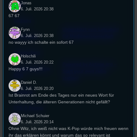
Jonas
FAQ
6. Juli. 2026 20:38
67 67
Satzung
Unterstützt vom Lehrstuhl
Fynn
6. Juli. 2026 20:38
Impressum
für Medienwissenschaft
no wayyy ich schalte ein sofort 67
Datenschutz
Holschili
6. Juli. 2026 20:22
Powered by Airtime.pro –
Happy 6 7 guys!!!
Cookie-Richtlinie
Start your own radio
(EU)
station!
Daniel D.
6. Juli. 2026 20:20
Empfang
Ist Brainrot am Ende des Tages nur ein neues Wort für
Unterhaltung, die älteren Generationen nicht gefällt?
EPK & Presse
Michael Schuier
6. Juli. 2026 20:14
Studentenfunk
Ohne Witz, ich weiß nicht was K-Pop würde mich freuen wenn
Universitätsstraße 31
ihr das erklären könnt und warum das so relevant ist