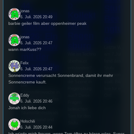
o
44.
Stufu
jonas
Kollekt
Stummfil
Beerpo
6. Juli. 2026 20:49
ive in
barbie geiler film aber oppenheimer peak
mwoche
ngturni
Regen
2026: Ein
er
jonas
6. Juli. 2026 20:47
sburg
Interview
Letzte Woche
wann marKuss??
mit der
Wie ist Techno
am 7.Juli 2026
überhaupt
fand das erste
Felix
Festivalle
entstanden?
Stufu
6. Juli. 2026 20:47
iterin
Und wie sieht
Beerpongturnie
Sonnencreme verursacht Sonnenbrand, damit ihr mehr
die Szene in
statt. Bilal war
Sonnencreme kauft.
Die
Regensburg
live für euch vo
Stummfilmwoche in
aus? Diese
Ort!
Eddy
Regensburg ist das
6. Juli. 2026 20:46
Fragen
älteste
Jonah ich liebe dich
beleuchtet
Stummfilmfestivals
Tom für den
Deutschland und
Holschili
Stufu.
wurde auch mit
6. Juli. 2026 20:44
dem deutschen
Ich würde mich freuen, wenn Tom öfter zu hören wäre. Super