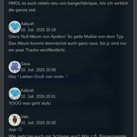
HMDL ist auch relativ neu von bangerfabrique, hör ich wirklich
23. Dezember bis einschließlich 8. Januar die
die ganze zeit
Organisation und unterhalten mit Musik, Spielen,
Reiseberichten und gemeinsamem Erzählen,
Aaliyah
jeden Montag, von 10 bis 11 Uhr und jeden
10. Juli. 2026 20:19
Mittwoch von 14.30 bis 15.30 Uhr.
Glanz Null Album von Apsilon! So geile Mukke von dem Typ.
Das Album kommt demnächst auch ganz raus, bis jz sind nur
Alle Interessierten können kostenlos per PC,
ein paar Tracks veröffentlicht.
Laptop, Tablet oder Smartphone teilnehmen.
Anmeldung bis spätestens Montag, 21.
Sasa
Dezember, telefonisch im Seniorenbüro unter
10. Juli. 2026 20:08
(08441) 87920 oder per E-Mail an
Hey ! Lieben Gruß von mom ♡
seniorenbüro@stadt-pfaffenhofen.de
. Die
Organisierenden stehen auch für Fragen zur
Aaliyah
Verfügung und lassen bestimmt auch Personen
10. Juli. 2026 20:01
aus anderen Regionen teilhaben.
YOOO was geht stufu
Noch ein einfacher Tipp, falls euch gute Musik
Vale
aufheitert: Der Studentenfunk sendet 24/7 und
10. Juli. 2026 20:00
macht auch an Weihnachten keine Ausnahme!
Jojo 🙂
Wie sieht bei euch mit Schlager aus? Wär z.B. Bürgermeister