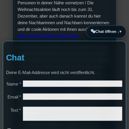
Personen in deiner Nähe vernetzen ! Die
Weihnachtsaktion läuft noch bis zum 31.
Dezember, aber auch danach kannst du hier
deine Nachbarinnen und Nachbarn kennenlernen
und dir coole Aktionen mit ihnen ausdenken.
Chat öffnen ↓
https://weihnachten.nebenan.de/
Bei längerer Quarantäne muss natürlich für neue
Lebensmitteleinkäufe und eventuell auch andere
Chat
Erledigungen außer Haus gesorgt werden. Wenn
du neu in der Stadt bist oder gerade alle deine
Deine E-Mail-Addresse wird nicht veröffentlicht.
Freundinnen und Freunde in der Heimat sind,
kannst du auf folgender Website Hilfe anfragen :
Name
*
https://www.quarantaenehelden.org/#/
Aber auch
Hilfe anzubieten ist hier möglich. Bist du nicht in
Email
*
Quarantäne, aber trotzdem alleine, so kann auch
diese sinnvolle Beschäftigung deinen Tag
Text
*
bereichern.
Die
Telefonseelsorge
ist natürlich auch an