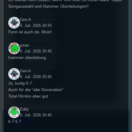
Stummfilmpreis
Songauswahl und Hammer Überleitungen!!
2022 gekürt. Diesen
Sommer geht das
Gen-A
6. Juli. 2026 20:43
Festival in die 44.
Fynn ist auch da. Moin!
Runde und Nicole,
die Festivalleitung,
jonas
hat sich für uns Zeit
6. Juli. 2026 20:40
genommen um die
hammer überleitung
wichtigsten Fragen
rund um das Event
Gen-A
zu beantworten.
6. Juli. 2026 20:40
Jo, lustig 6-7.
Auch für die “alte Generation”
Total Hirnlos aber gut
Eddy
6. Juli. 2026 20:40
Kontakt
6 7 6 7