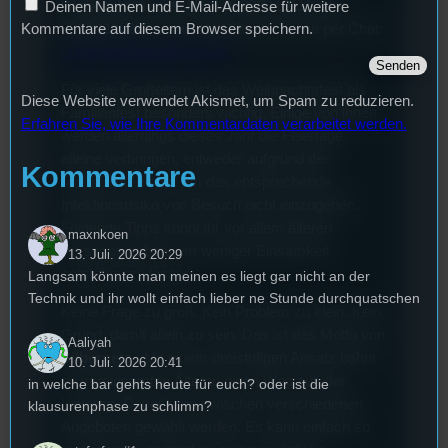
Weihnachten erreichbar: 0800/1110111 oder
Deinen Namen und E-Mail-Adresse für weitere
0800/1110222 sowie 116123 oder online per Chat:
Kommentare auf diesem Browser speichern.
online.telefonseelsorge.de
Für viele Großeltern ist das Weihnachtsfest als
Diese Website verwendet Akismet, um Spam zu reduzieren.
Familienfest besonders wichtig. Einige von ihnen
Erfahren Sie, wie Ihre Kommentardaten verarbeitet werden.
werden allerdings dieses Jahr die Feiertage
alleine verbringen, entweder aufgrund der
Kommentare
Maßnahmen oder um das entsprechende
Infektionsrisiko von Besuch nicht einzugehen.
Folgende Tipps könnt ihr vor allem älteren
maxnkoen
Personen geben, um weniger Einsamkeit
13. Juli. 2026 20:29
entstehen zu lassen.
Langsam könnte man meinen es liegt gar nicht an der
Technik und ihr wollt einfach lieber ne Stunde durchquatschen
Keine Frage zu groß. Kein Problem zu klein. Kein
Grund, damit allein zu sein. Das ist das Motto von
Aaliyah
Silbernetz
.. Mit einem dreistufigen Ansatz bahnt
10. Juli. 2026 20:41
es vereinsamten Älteren einen Weg aus der
in welche bar gehts heute für euch? oder ist die
Isolation. Dabei kann zwischen verschiedenen
klausurenphase zu schlimm?
Angeboten gewählt werden. Es kann einfach so