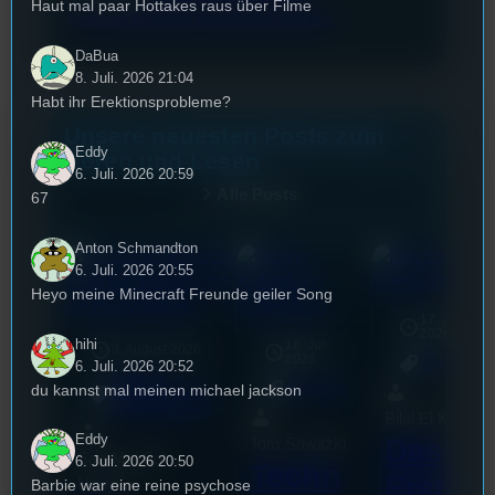
Haut mal paar Hottakes raus über Filme
Kommentardaten verarbeitet werden.
DaBua
8. Juli. 2026 21:04
Habt ihr Erektionsprobleme?
Unsere neuesten Posts zum
Eddy
Hören und Lesen
6. Juli. 2026 20:59
Alle Posts
67
Anton Schmandton
6. Juli. 2026 20:55
Heyo meine Minecraft Freunde geiler Song
17. Juli
2026
hihi
18. Juli
3. August 2026
2026
Allgemein
6. Juli. 2026 20:52
Festivals
, 
du kannst mal meinen michael jackson
Allgemein
Interview
, 
Kultur
, 
Veranstaltungen
Bilal El Kasmi
Eddy
Das
Tom Sawitzki
Sao-Mai Sol
6. Juli. 2026 20:50
Techn
Erste
Nguyen
Barbie war eine reine psychose