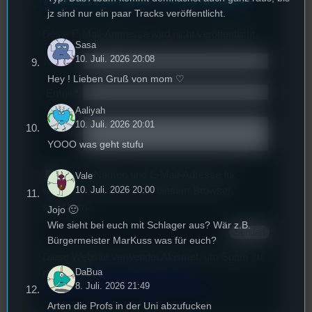
jz sind nur ein paar Tracks veröffentlicht.
Deine E-Mail-Addresse wird nicht veröffentlicht.
Sasa
10. Juli. 2026 20:08
Name
*
Hey ! Lieben Gruß von mom ♡
Email
*
Aaliyah
10. Juli. 2026 20:01
Text
*
YOOO was geht stufu
Deinen Namen und E-Mail-Adresse für
Vale
10. Juli. 2026 20:00
weitere Kommentare auf diesem Browser
speichern.
Jojo 🙂
Wie sieht bei euch mit Schlager aus? Wär z.B.
Bürgermeister MarKuss was für euch?
Diese Website verwendet Akismet, um Spam zu
DaBua
reduzieren.
Erfahren Sie, wie Ihre
8. Juli. 2026 21:49
Kommentardaten verarbeitet werden.
Arten die Profs in der Uni abzufucken