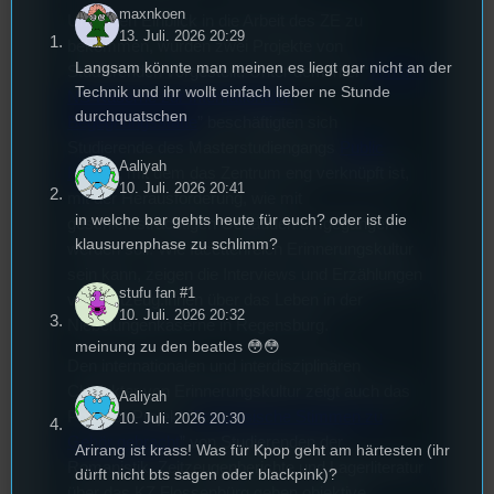
maxnkoen
Um einen Einblick in die Arbeit des ZE zu
13. Juli. 2026 20:29
bekommen, wurden zwei Projekte von
Langsam könnte man meinen es liegt gar nicht an der
Studierenden vorgestellt. Unter dem Titel “
Von der
Technik und ihr wollt einfach lieber ne Stunde
NS-Kaserne zur Internationalen
durchquatschen
Begegnungsstätte
” beschäftigten sich
Studierende des Masterstudiengangs
Public
Aaliyah
History
, mit dem das Zentrum eng verknüpft ist,
10. Juli. 2026 20:41
mit der Herausforderung, wie mit
in welche bar gehts heute für euch? oder ist die
geschichtsträchtigen Gebäuden umgegangen
klausurenphase zu schlimm?
werden soll. Wie facettenreich Erinnerungskultur
sein kann, zeigen die Interviews und Erzählungen
stufu fan #1
von Zeitzeug:innen über das Leben in der
10. Juli. 2026 20:32
Niebelungenkaserne in Regensburg.
meinung zu den beatles 😳😳
Den internationalen und interdisziplinären
Charakter von Erinnerungskultur zeigt auch das
Aaliyah
Podcast-Projekt “
Französische Stimmen zu
10. Juli. 2026 20:30
Gehör gebracht
” von Studierenden der
Arirang ist krass! Was für Kpop geht am härtesten (ihr
Romanistik. Zeitzeugenberichte und Lagerliteratur
dürft nicht bts sagen oder blackpink)?
über das KZ Flossenbürg geben objektive