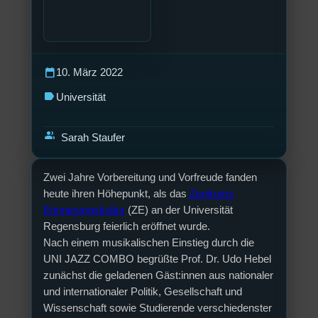
calendar_today
10. März 2022
label
Universität
group
Sarah Staufer
Zwei Jahre Vorbereitung und Vorfreude fanden
heute ihren Höhepunkt, als das
Zentrums
Erinnerungskultur
(ZE) an der Universität
Regensburg feierlich eröffnet wurde.
Nach einem musikalischen Einstieg durch die
UNI JAZZ COMBO begrüßte Prof. Dr. Udo Hebel
zunächst die geladenen Gäst:innen aus nationaler
und internationaler Politik, Gesellschaft und
Wissenschaft sowie Studierende verschiedenster