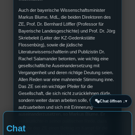
Auch der bayerische Wissenschaftsminister
Markus Blume, MdL, die beiden Direktoren des
ZE, Prof. Dr. Bernhard Löffler (Professor für
Bayerische Landesgeschichte) und Prof. Dr. Jörg
Skriebeleit (Leiter der KZ-Gedenkstätte
Flossenbürg), sowie die jüdische
Literaturwissenschaftlerin und Publizistin Dr.
Rachel Salamander betonten, wie wichtig eine
gesellschaftliche Auseinandersetzung mit
Vergangenheit und deren richtige Deutung seien.
Allen Reden war eine mahnende Stimmung inne.
Das ZE sei ein wichtiger Pfeiler für die
Gesellschaft, die sich nicht zurücklehnen dürfe,
sondern weiter daran arbeiten solle, Geschichte
Chat öffnen ↓
aufzuarbeiten und sich mit Erinnerung
auseinanderzusetzen, so Markus Blume. Er
verdeutlichte in seiner politischen Rede, dass
Chat
gerade das ZE einen Beitrag im Kampf für die
freie und demokratische Gesellschafts- und