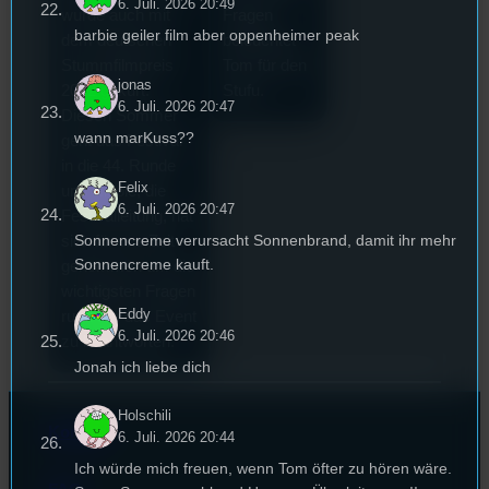
6. Juli. 2026 20:49
G
wurde auch mit
Fragen
a
barbie geiler film aber oppenheimer peak
dem deutschen
beleuchtet
s
Stummfilmpreis
Tom für den
V
jonas
2022 gekürt.
Stufu.
m
6. Juli. 2026 20:47
Diesen Sommer
d
wann marKuss??
geht das Festival
e
in die 44. Runde
B
Felix
und Nicole, die
v
6. Juli. 2026 20:47
Festivalleitung, hat
E
Sonnencreme verursacht Sonnenbrand, damit ihr mehr
sich für uns Zeit
u
Sonnencreme kauft.
genommen um die
a
wichtigsten Fragen
Eddy
rund um das Event
6. Juli. 2026 20:46
zu beantworten.
Jonah ich liebe dich
Holschili
Kontakt
6. Juli. 2026 20:44
Ich würde mich freuen, wenn Tom öfter zu hören wäre.