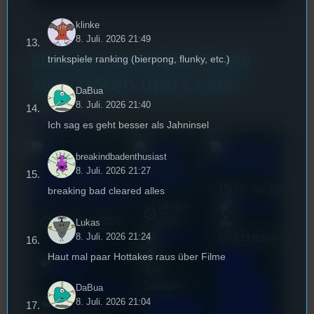
klinke
8. Juli. 2026 21:49
Unsere neuesten Posts
trinkspiele ranking (bierpong, flunky, etc.)
zum Hören und Lesen
DaBua
8. Juli. 2026 21:40
Alle Posts
Ich sag es geht besser als Jahninsel
breakindbadenthusiast
8. Juli. 2026 21:27
17. Juli 2026
breaking bad cleared alles
18. Juli
Allgemein
3. August 2026
2026
Lukas
8. Juli. 2026 21:24
Festivals
, 
Allgemein
Bilal El Kasmi
Das
Interview
, 
Haut mal paar Hottakes raus über Filme
Kultur
, 
Tom
Erste
Veranstaltungen
Sawitzki
DaBua
Stufu
Techn
8. Juli. 2026 21:04