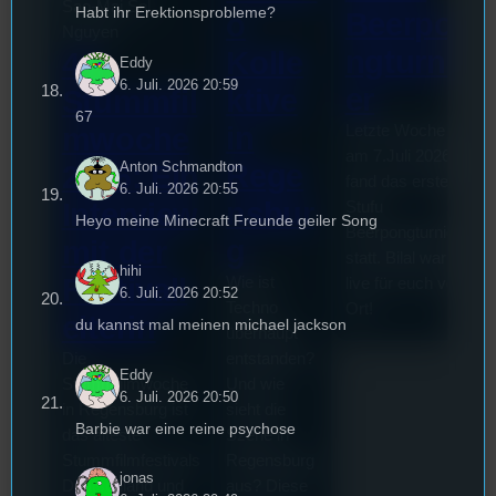
Sao-Mai Sol
Habt ihr Erektionsprobleme?
Beerpo
o
Nguyen
ngturni
Kolle
44.
Eddy
6. Juli. 2026 20:59
er
ktive
Stummfil
67
in
mwoche
Letzte Woche
am 7.Juli 2026
Rege
Anton Schmandton
2026: Ein
fand das erste
6. Juli. 2026 20:55
nsbur
Interview
Stufu
Heyo meine Minecraft Freunde geiler Song
Beerpongturnier
g
mit der
B
statt. Bilal war
hihi
V
Festivall
Wie ist
live für euch vor
6. Juli. 2026 20:52
a
Techno
Ort!
eiterin
n
du kannst mal meinen michael jackson
überhaupt
m
Die
entstanden?
V
Eddy
Stummfilmwoche
Und wie
6. Juli. 2026 20:50
s
in Regensburg ist
sieht die
z
Barbie war eine reine psychose
das älteste
Szene in
m
Stummfilmfestivals
Regensburg
g
jonas
Deutschland und
aus? Diese