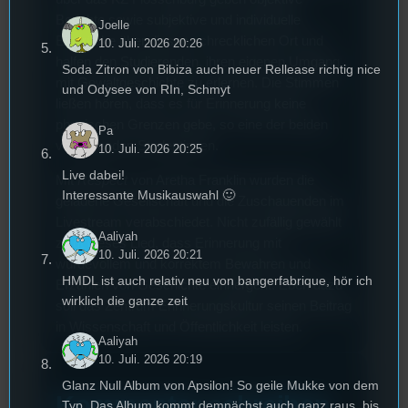
Berichte sowie subjektive und individuelle
Joelle
Eindrücke über diesen schrecklichen Ort und
10. Juli. 2026 20:26
halfen den Studierenden, ihren eigenen Umgang
Soda Zitron von Bibiza auch neuer Rellease richtig nice
mit Gewaltgeschichte zu erlernen. Die Stimmen
und Odysee von RIn, Schmyt
ließen hören, dass es für Erinnerung keine
physischen Grenzen gebe, so eine der beiden
Pa
vortragenden Studentinnen.
10. Juli. 2026 20:25
Live dabei!
Mit
Respect
von Aretha Franklin wurden die
Interessante Musikauswahl 🙂
geladene Gesellschaft und die Zuschauenden im
Livestream verabschiedet. Nicht zufällig gewählt
Aaliyah
zeigt dieses Lied, dass Erinnerung mit
10. Juli. 2026 20:21
würdevollem und korrektem Bewahren und
HMDL ist auch relativ neu von bangerfabrique, hör ich
Erzählen von Geschichte einhergeht. Eben dazu
wirklich die ganze zeit
soll das Zentrum Erinnerungskultur seinen Beitrag
in Wissenschaft und Öffentlichkeit leisten.
Aaliyah
10. Juli. 2026 20:19
Glanz Null Album von Apsilon! So geile Mukke von dem
Kommentar schreiben
Typ. Das Album kommt demnächst auch ganz raus, bis