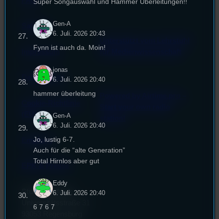
FAQ
Super Songauswahl und Hammer Überleitungen!!
Gen-A
Satzung
6. Juli. 2026 20:43
Unterstützt vom Lehrstuhl
Fynn ist auch da. Moin!
Impressum
für Medienwissenschaft
jonas
Datenschutz
6. Juli. 2026 20:40
hammer überleitung
Powered by Airtime.pro –
Cookie-Richtlinie
Start your own radio
(EU)
Gen-A
station!
6. Juli. 2026 20:40
Jo, lustig 6-7.
Empfang
Auch für die “alte Generation”
Total Hirnlos aber gut
EPK & Presse
Eddy
Studentenfunk
6. Juli. 2026 20:40
Universitätsstraße 31
6 7 6 7
93053 Regensburg