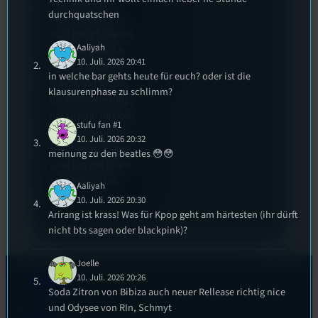
dem deutschen
durchquatschen
Stummfilmpreis
2022 gekürt. Diesen
Aaliyah
Sommer geht das
10. Juli. 2026 20:41
Festival in die 44.
in welche bar gehts heute für euch? oder ist die
Runde und Nicole,
klausurenphase zu schlimm?
die Festivalleitung,
hat sich für uns Zeit
stufu fan #1
genommen um die
10. Juli. 2026 20:32
wichtigsten Fragen
meinung zu den beatles 😳😳
rund um das Event
zu beantworten.
Aaliyah
10. Juli. 2026 20:30
Arirang ist krass! Was für Kpop geht am härtesten (ihr dürft
nicht bts sagen oder blackpink)?
Joelle
10. Juli. 2026 20:26
Kontakt
Soda Zitron von Bibiza auch neuer Rellease richtig nice
und Odysee von RIn, Schmyt