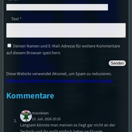
Kollekt
Stufu
44.
ive in
Beerpo
Stummfil
Text
*
Regens
ngturni
mwoche
burg
er
2026: Ein
Wie ist Techno
Interview
Letzte Woche
Deinen Namen und E-Mail-Adresse für weitere Kommentare
überhaupt
am 7.Juli 2026
auf diesem Browser speichern.
mit der
entstanden?
fand das erste
Und wie sieht
Festivalle
Stufu
die Szene in
Beerpongturnier
iterin
Diese Website verwendet Akismet, um Spam zu reduzieren.
Regensburg
statt. Bilal war
Erfahren Sie, wie Ihre Kommentardaten verarbeitet werden.
aus? Diese
live für euch vor
Die
Fragen
Ort!
Stummfilmwoche
Kommentare
beleuchtet
in Regensburg ist
Tom für den
das älteste
Stufu.
Stummfilmfestivals
maxnkoen
Deutschland und
13. Juli. 2026 20:29
Langsam könnte man meinen es liegt gar nicht an der
wurde auch mit
Technik und ihr wollt einfach lieber ne Stunde