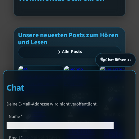
Unsere neuesten Posts zum Hören
und Lesen
Alle Posts
Chat öffnen ↓
Chat
17. Juli
2026
18. Juli
2026
Allgemein
3. August 2026
Deine E-Mail-Addresse wird nicht veröffentlicht.
Allgemein
Festivals
, 
Bilal El Kasmi
Interview
, 
Name
*
Kultur
, 
Das
Tom Sawitzki
Veranstaltungen
Techno
Erste
Sao-Mai Sol Nguyen
Email
*