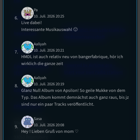
FAQ
Pa
10. Juli. 2026 20:25
Satzung
Live dabei!
Interessante Musikauswahl 🙂
Unterstützt vom Lehrstuhl für
Impressum
Medienwissenschaft
Aaliyah
Datenschutz
10. Juli. 2026 20:21
HMDL ist auch relativ neu von bangerfabrique, hör ich
wirklich die ganze zeit
Powered by Airtime.pro –
Cookie-Richtlinie
Start your own radio station!
(EU)
Aaliyah
10. Juli. 2026 20:19
Empfang
Glanz Null Album von Apsilon! So geile Mukke von dem
Typ. Das Album kommt demnächst auch ganz raus, bis jz
sind nur ein paar Tracks veröffentlicht.
EPK & Presse
Sasa
Studentenfunk
10. Juli. 2026 20:08
Universitätsstraße 31
Hey ! Lieben Gruß von mom ♡
93053 Regensburg