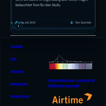
Ort!
beleuchtet Tom für den Stufu.
eis
 in
 hat
guyen
1
calendar_today
18. Juli 2026
Tom Sawitzki
calendar_today
group
›
‹
en
Kontakt
FAQ
Satzung
Unterstützt vom Lehrstuhl für
Impressum
Medienwissenschaft
Datenschutz