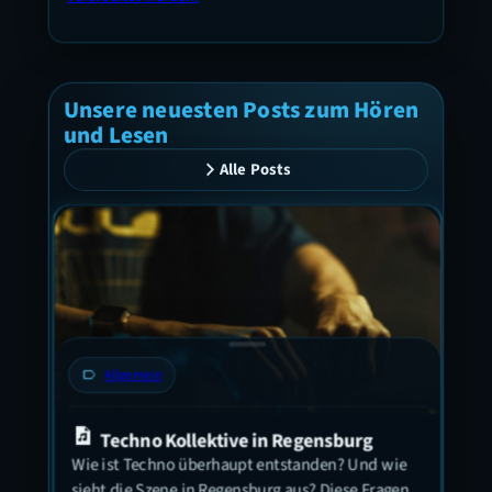
Unsere neuesten Posts zum Hören
und Lesen
Alle Posts
label
Allgemein
label
Techno Kollektive in Regensburg
Let
Wie ist Techno überhaupt entstanden? Und wie
Beer
sieht die Szene in Regensburg aus? Diese Fragen