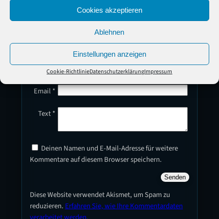
Cookies akzeptieren
Kommentar schreiben
Ablehnen
Deine E-Mail-Addresse wird nicht veröffentlicht.
Einstellungen anzeigen
Name
*
Cookie-Richtlinie
Datenschutzerklärung
Impressum
Email
*
Text
*
Deinen Namen und E-Mail-Adresse für weitere
Kommentare auf diesem Browser speichern.
Diese Website verwendet Akismet, um Spam zu
reduzieren.
Erfahren Sie, wie Ihre Kommentardaten
verarbeitet werden.