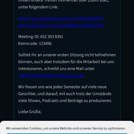
finden unsere Treffen momentan über Zoom statt,
unter folgendem Link:
https://uni-regensburg.zoom.us/j/6523038391?
pwd=czZYOTRCcXIvcTFsUWRpVUJCdFNSQT09
Meeting-ID: 652 303 8391
Kenncode: 123456
Solltet ihr an unserer ersten Sitzung nicht teilnehmen
können, euch aber trotzdem für die Mitarbeit bei uns
interessieren, schreibt uns eine Mail unter
info@studentenfunk-regensburg.de
.
Wir freuen uns wie jedes Semester auf viele neue
Gesichter, und darauf, mit euch trotz der Umstände
viele Shows, Podcasts und Beiträge zu produzieren.
Liebe Grüße,
Euer Stufu-Team
Wir verwenden Cookies, um unsere Website und unseren Service zu optimieren.