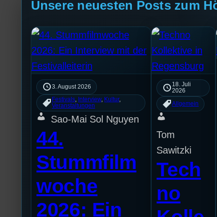
Unsere neuesten Posts zum H
18. Juli
3. August 2026
2026
Festivals
, 
Interview
, 
Kultur
, 
Allgemein
Veranstaltungen
Sao-Mai Sol Nguyen
44.
Tom
Sawitzki
Stummfilm
Tech
woche
no
2026: Ein
Kolle