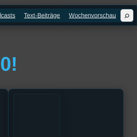
Such
casts
Text-Beiträge
Wochenvorschau
0!