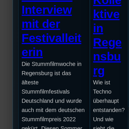
Interview
ktive
mit der
in
Festivalleit
Rege
erin
nsbu
Die Stummfilmwoche in
rg
Regensburg ist das
älteste
Wie ist
Stummfilmfestivals
Techno
Deutschland und wurde
überhaupt
auch mit dem deutschen
entstanden?
Stummfilmpreis 2022
Und wie
gekürt. Diesen Sommer
sieht die