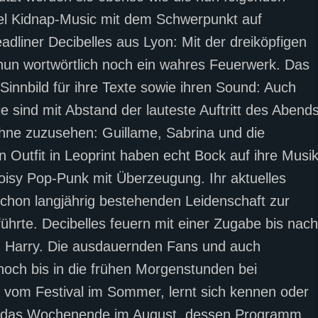
el Kidnap-Music mit dem Schwerpunkt auf
eadliner Decibelles aus Lyon: Mit der dreiköpfigen
 nun wortwörtlich noch ein wahres Feuerwerk. Das
innbild für ihre Texte sowie ihren Sound: Auch
 sind mit Abstand der lauteste Auftritt des Abends
hne zuzusehen: Guillame, Sabrina und die
 Outfit in Leoprint haben echt Bock auf ihre Musi
oisy Pop-Punk mit Überzeugung. Ihr aktuelles
 schon langjährig bestehenden Leidenschaft zur
ührte. Decibelles feuern mit einer Zugabe bis nach
 Harry. Die ausdauernden Fans und auch
noch bis in die frühen Morgenstunden bei
h vom Festival im Sommer, lernt sich kennen oder
ür das Wochenende im August, dessen Programm