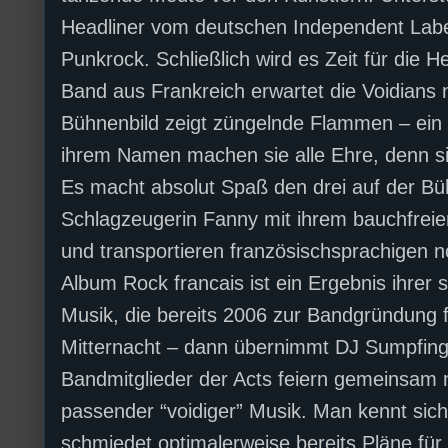
Headliner vom deutschen Independent Lab
Punkrock. Schließlich wird es Zeit für die H
Band aus Frankreich erwartet die Voidians
Bühnenbild zeigt züngelnde Flammen – ein S
ihrem Namen machen sie alle Ehre, denn sie
Es macht absolut Spaß den drei auf der Bü
Schlagzeugerin Fanny mit ihrem bauchfreien
und transportieren französischsprachigen n
Album Rock francais ist ein Ergebnis ihrer
Musik, die bereits 2006 zur Bandgründung f
Mitternacht – dann übernimmt DJ Sumpfing
Bandmitglieder der Acts feiern gemeinsam 
passender “voidiger” Musik. Man kennt sic
schmiedet optimalerweise bereits Pläne f