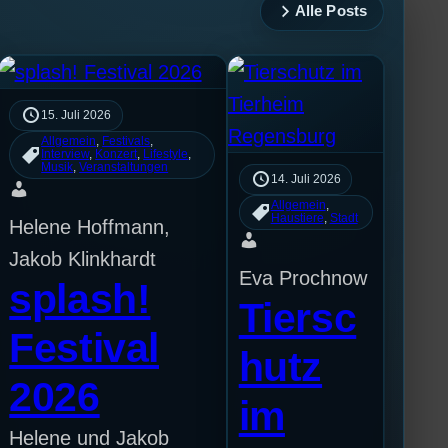
Alle Posts
15. Juli 2026
Allgemein
, 
Festivals
, 
Interview
, 
Konzert
, 
Lifestyle
, 
Musik
, 
Veranstaltungen
14. Juli 2026
Allgemein
, 
Haustiere
, 
Stadt
Helene Hoffmann,
Jakob Klinkhardt
Eva Prochnow
splash!
Tiersc
Festival
hutz
2026
im
Helene und Jakob