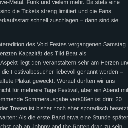
ative-Metal, Funk und vielem mehr. Da stets eine
ind die Tickets streng limitiert und die Fans
kaufsstart schnell zuschlagen – dann sind sie
interedition des Void Festes vergangenen Samstag
enzten Kapazität des TIki Beat als
– Aspekt liegt den Veranstaltern sehr am Herzen un
 die Festivalbesucher liebevoll genannt werden –
ltete Plakat geweckt. Worauf durften wir uns
nicht für mehrere Tage Festival, aber ein Abend mi
e kommende Sommerausgabe versüßen ist drin: 20
 der Tresen ist bisher noch eher sporadisch besetzt
warten: Als die erste Band etwa eine Stunde späte
chst nah an Johnny and the Rotten dran zu sein.