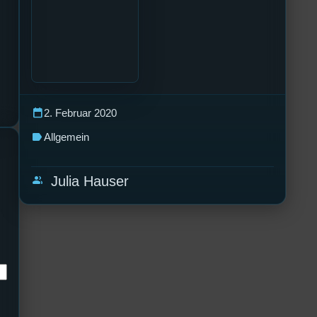
calendar_today
2. Februar 2020
label
Allgemein
group
Julia Hauser