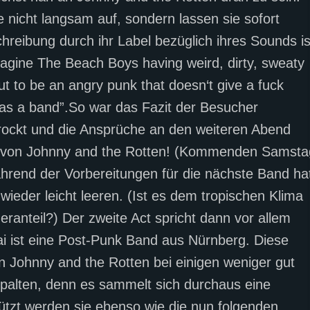
nicht langsam auf, sondern lassen sie sofort
schreibung durch ihr Label bezüglich ihres Sounds is
magine The Beach Boys having weird, dirty, sweaty
ut to be an angry punk that doesn‘t give a fuck
 as a band”.So war das Fazit der Besucher
erockt und die Ansprüche an den weiteren Abend
r von Johnny and the Rotten! (Kommenden Samsta
ährend der Vorbereitungen für die nächste Band ha
wieder leicht leeren. (Ist es dem tropischen Klima
ranteil?) Der zweite Act spricht dann vor allem
i ist eine Post-Punk Band aus Nürnberg. Diese
 Johnny and the Rotten bei einigen weniger gut
spalten, denn es sammelt sich durchaus eine
ützt werden sie ebenso wie die nun folgenden