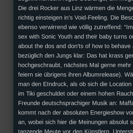
Die drei Rocker aus Linz wärmen die Menge 
richtig einsteigen in’s Void-Feeling. Die Be
ebenso verwirrend wie völlig zutreffend: “I
sex with Sonic Youth and their baby turns o
about the dos and don‘ts of how to behave
bezüglich den Jungs klar: Das hat krass g
hochgeschraubt, nächstes Mal gerne meh
feiern sie übrigens ihren Albumrelease). W
man den EIndruck, als ob sich die Location 
im Tiki geschuldet oder einem hohen Rauche
Freunde deutschsprachiger Musik an: Maffa
kommt nach der absoluten Energieshow von
an, wobei sich hier die Meinungen absolut 
tanzende Meute vor den Künstlern. Unterst