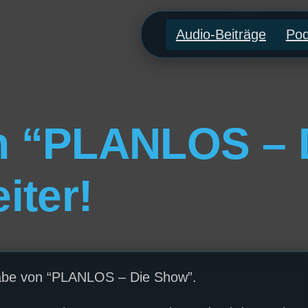
Audio-Beiträge
Pod
n “PLANLOS – 
iter!
usgabe von “PLANLOS – Die Show”.