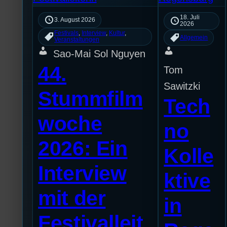
18. Juli
3. August 2026
2026
Festivals
, 
Interview
, 
Kultur
, 
Allgemein
Veranstaltungen
Sao-Mai Sol Nguyen
44.
Tom
Sawitzki
Stummfilm
Tech
woche
no
2026: Ein
Kolle
Interview
ktive
mit der
in
Festivalleit