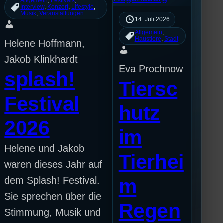
Allgemein
, 
Festivals
, 
Interview
, 
Konzert
, 
Lifestyle
, 
Musik
, 
Veranstaltungen
14. Juli 2026
Allgemein
, 
Haustiere
, 
Stadt
Helene Hoffmann,
Jakob Klinkhardt
Eva Prochnow
splash!
Tiersc
Festival
hutz
2026
im
Helene und Jakob
Tierhei
waren dieses Jahr auf
dem Splash! Festival.
m
Sie sprechen über die
Regen
Stimmung, Musik und