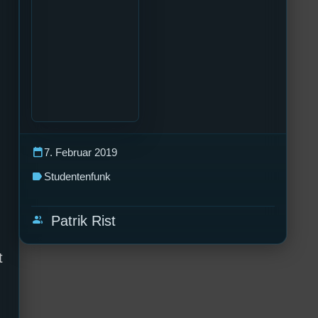
calendar_today
7. Februar 2019
label
Studentenfunk
group
Patrik Rist
t