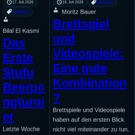
17. Juli 2026
16. Juli 2026
Allgemein
Moritz Bauer
Allgemein
Brettspiel
Bilal El Kasmi
und
Das
Videospiele:
Erste
Eine gute
Stufu
Kombination
Beerpo
?
ngturni
Brettspiele und Videospiele
er
haben auf den ersten Blick
Letzte Woche
nicht viel miteinander zu tun.