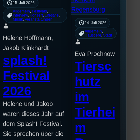
15. Juli 2026
Allgemein
, 
Festivals
, 
Interview
, 
Konzert
, 
Lifestyle
, 
Musik
, 
Veranstaltungen
14. Juli 2026
Allgemein
, 
Haustiere
, 
Stadt
Helene Hoffmann,
Jakob Klinkhardt
Eva Prochnow
splash!
Tiersc
Festival
hutz
2026
im
Helene und Jakob
Tierhei
waren dieses Jahr auf
dem Splash! Festival.
m
Sie sprechen über die