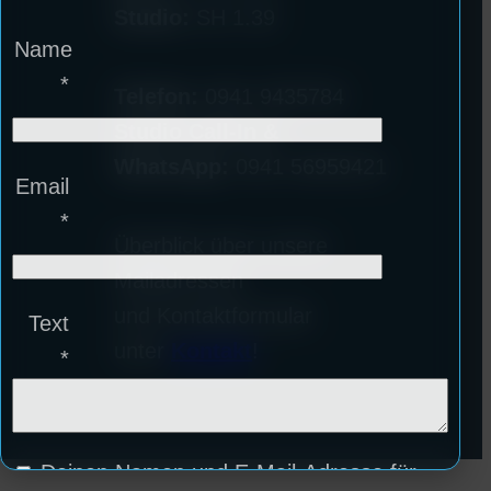
Studio:
SH 1.39
Name
*
Telefon:
0941 9435784
Studio Call-In &
WhatsApp:
0941 56959421
Email
*
Überblick über unsere
Mailadressen
und Kontaktformular
Text
unter
Kontakt
!
*
Deinen Namen und E-Mail-Adresse für