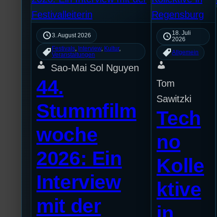
18. Juli
3. August 2026
2026
Festivals
, 
Interview
, 
Kultur
, 
Allgemein
Veranstaltungen
Sao-Mai Sol Nguyen
44.
Tom
Sawitzki
Stummfilm
Tech
woche
no
2026: Ein
Kolle
Interview
ktive
mit der
in