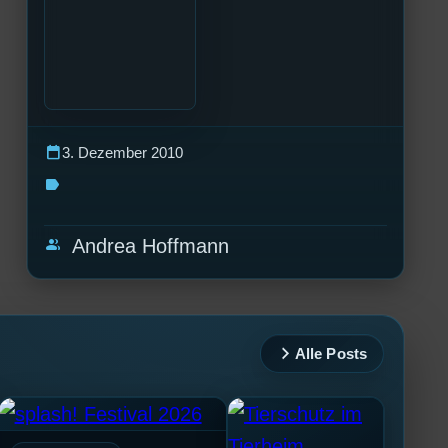
calendar_today
3. Dezember 2010
label
group
Andrea Hoffmann
Alle Posts