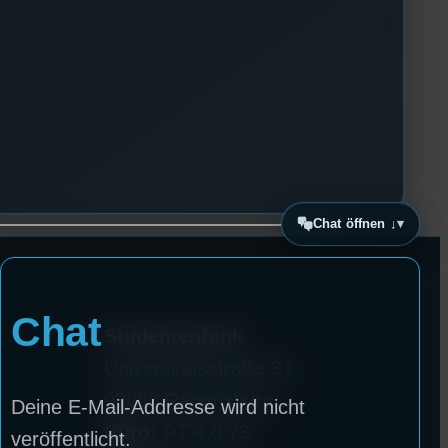
Chat öffnen ↓
Chat
Studentenfunk
Universitätsstraße 31
93053 Regensburg
Deine E-Mail-Addresse wird nicht
Büro:
PT 4.0.73
veröffentlicht.