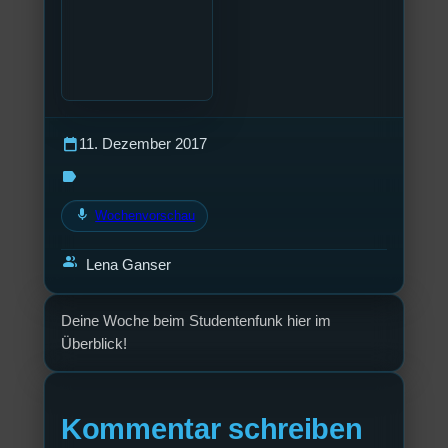
calendar_today
11. Dezember 2017
label
mic
Wochenvorschau
group
Lena Ganser
Deine Woche beim Studentenfunk hier im
Überblick!
Kommentar schreiben