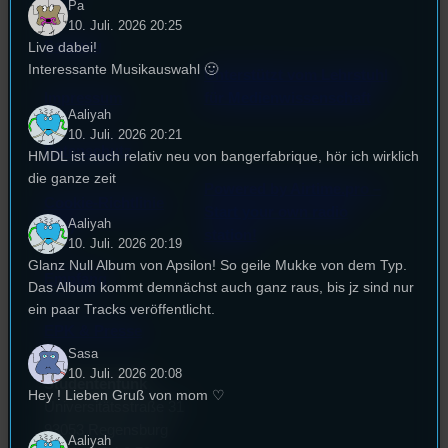
Pa
10. Juli. 2026 20:25
Satzung
Live dabei!
Interessante Musikauswahl 🙂
Unterstützt vom Lehrstuhl
Impressum
für Medienwissenschaft
Aaliyah
10. Juli. 2026 20:21
Datenschutz
HMDL ist auch relativ neu von bangerfabrique, hör ich wirklich
die ganze zeit
Powered by Airtime.pro –
Cookie-Richtlinie
Start your own radio
Aaliyah
(EU)
station!
10. Juli. 2026 20:19
Glanz Null Album von Apsilon! So geile Mukke von dem Typ.
Empfang
Das Album kommt demnächst auch ganz raus, bis jz sind nur
ein paar Tracks veröffentlicht.
EPK & Presse
Sasa
10. Juli. 2026 20:08
Studentenfunk
Hey ! Lieben Gruß von mom ♡
Universitätsstraße 31
93053 Regensburg
Aaliyah