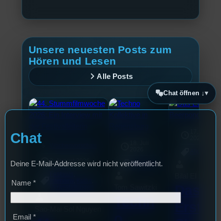
Unsere neuesten Posts zum
Hören und Lesen
Alle Posts
Chat öffnen ↓
17. Juli
Chat
2026
18. Juli
mic
Wochenvorschau
2026
Allgemein
3. August 2026
Deine E-Mail-Addresse wird nicht veröffentlicht.
Allgemein
Festivals
, 
Bilal El Kasmi
Interview
, 
Kultur
, 
Name
*
Das
Tom Sawitzki
Veranstaltungen
Techn
Erste
Sao-Mai Sol Nguyen
o
Email
*