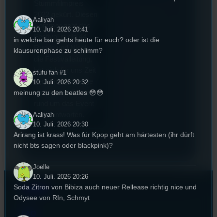
Stummfilmpreis
2022 gekürt. Diesen
Aaliyah
Sommer geht das
10. Juli. 2026 20:41
Festival in die 44.
in welche bar gehts heute für euch? oder ist die
Runde und Nicole,
klausurenphase zu schlimm?
die Festivalleitung,
hat sich für uns Zeit
stufu fan #1
genommen um die
10. Juli. 2026 20:32
meinung zu den beatles 😳😳
wichtigsten Fragen
rund um das Event
Aaliyah
zu beantworten.
10. Juli. 2026 20:30
Arirang ist krass! Was für Kpop geht am härtesten (ihr dürft
nicht bts sagen oder blackpink)?
Joelle
10. Juli. 2026 20:26
Soda Zitron von Bibiza auch neuer Rellease richtig nice und
Kontakt
Odysee von RIn, Schmyt
FAQ