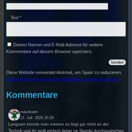
44.
Stufu
Kollekt
Stummfil
Beerp
ive in
Text
*
mwoche
ngturn
Regen
2026: Ein
er
sburg
Interview
Letzte Woche
Deinen Namen und E-Mail-Adresse für weitere
Wie ist Techno
am 7.Juli 202
mit der
Kommentare auf diesem Browser speichern.
überhaupt
fand das erste
Festivallei
entstanden?
Stufu
Und wie sieht
Beerpongturni
terin
Diese Website verwendet Akismet, um Spam zu reduzieren.
die Szene in
statt. Bilal war
Erfahren Sie, wie Ihre Kommentardaten verarbeitet werden.
Die
Regensburg
live für euch v
Stummfilmwoche in
aus? Diese
Ort!
Kommentare
Regensburg ist das
Fragen
älteste
beleuchtet
Stummfilmfestivals
Tom für den
maxnkoen
Deutschland und
Stufu.
13. Juli. 2026 20:29
wurde auch mit dem
Langsam könnte man meinen es liegt gar nicht an der
deutschen
Technik und ihr wollt einfach lieber ne Stunde durchquatschen