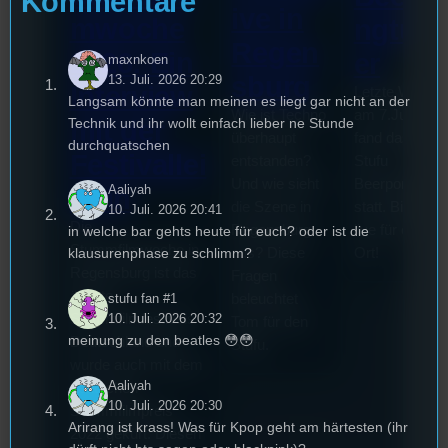
Kommentare
ive in
mwoche
ngturn
Regen
2026: Ein
er
maxnkoen
sburg
13. Juli. 2026 20:29
Interview
Letzte Woche
Langsam könnte man meinen es liegt gar nicht an der
Wie ist Techno
am 7.Juli 202
Technik und ihr wollt einfach lieber ne Stunde
mit der
überhaupt
fand das erste
durchquatschen
Festivallei
entstanden?
Stufu
Und wie sieht
Beerpongturni
Aaliyah
terin
die Szene in
statt. Bilal war
10. Juli. 2026 20:41
Die
Regensburg
live für euch v
in welche bar gehts heute für euch? oder ist die
Stummfilmwoche in
aus? Diese
Ort!
klausurenphase zu schlimm?
Regensburg ist das
Fragen
älteste
beleuchtet
stufu fan #1
Stummfilmfestivals
10. Juli. 2026 20:32
Tom für den
meinung zu den beatles 😳😳
Deutschland und
Stufu.
wurde auch mit dem
Aaliyah
deutschen
10. Juli. 2026 20:30
Stummfilmpreis
Arirang ist krass! Was für Kpop geht am härtesten (ihr
2022 gekürt. Diesen