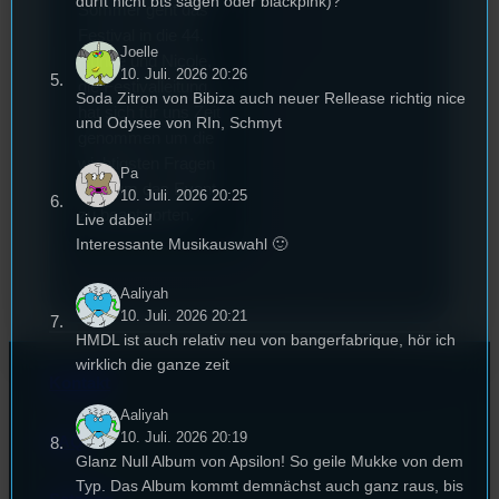
dürft nicht bts sagen oder blackpink)?
Sommer geht das
Festival in die 44.
Joelle
Runde und Nicole,
10. Juli. 2026 20:26
die Festivalleitung,
Soda Zitron von Bibiza auch neuer Rellease richtig nice
hat sich für uns Zeit
und Odysee von RIn, Schmyt
genommen um die
wichtigsten Fragen
Pa
rund um das Event
10. Juli. 2026 20:25
zu beantworten.
Live dabei!
Interessante Musikauswahl 🙂
Aaliyah
10. Juli. 2026 20:21
HMDL ist auch relativ neu von bangerfabrique, hör ich
wirklich die ganze zeit
Kontakt
Aaliyah
10. Juli. 2026 20:19
FAQ
Glanz Null Album von Apsilon! So geile Mukke von dem
Typ. Das Album kommt demnächst auch ganz raus, bis