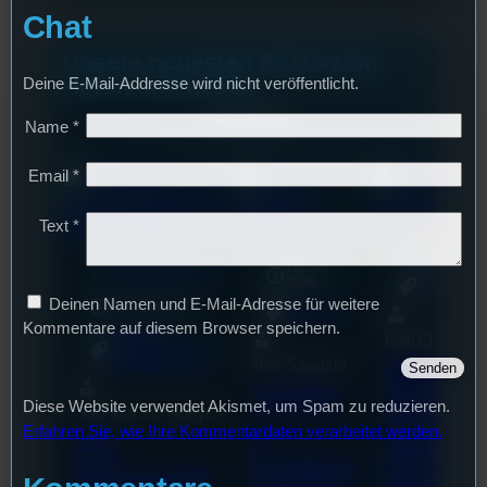
Chat
Unsere neuesten Posts zum
Hören und Lesen
Deine E-Mail-Addresse wird nicht veröffentlicht.
Alle Posts
Name
*
Email
*
Text
*
17. Juli
2026
18. Juli
mic
Wochenvorschau
2026
Allgemein
Deinen Namen und E-Mail-Adresse für weitere
3. August 2026
Allgemein
Kommentare auf diesem Browser speichern.
Festivals
, 
Bilal El Kasmi
Interview
, 
Kultur
, 
Das
Tom Sawitzki
Veranstaltungen
Techn
Erste
Diese Website verwendet Akismet, um Spam zu reduzieren.
Sao-Mai Sol Nguyen
o
Erfahren Sie, wie Ihre Kommentardaten verarbeitet werden.
44.
Stufu
Kollekt
Stummfil
Beerp