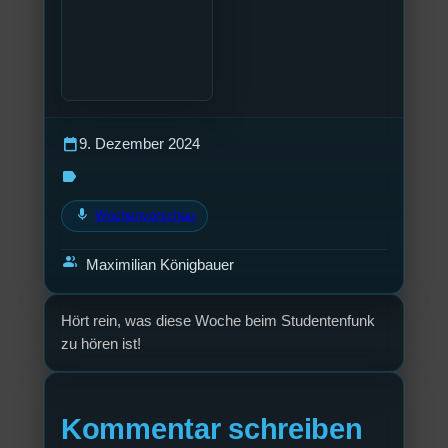
calendar_today
9. Dezember 2024
label
mic
Wochenvorschau
group
Maximilian Königbauer
Hört rein, was diese Woche beim Studentenfunk
zu hören ist!
Kommentar schreiben