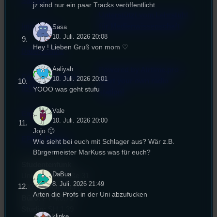
Satzung
jz sind nur ein paar Tracks veröffentlicht.
Unterstützt vom Lehrstuhl
Impressum
für Medienwissenschaft
Sasa
10. Juli. 2026 20:08
Hey ! Lieben Gruß von mom ♡
Datenschutz
Aaliyah
Powered by Airtime.pro –
Cookie-Richtlinie
10. Juli. 2026 20:01
Start your own radio
(EU)
YOOO was geht stufu
station!
Vale
Empfang
10. Juli. 2026 20:00
Jojo 🙂
EPK & Presse
Wie sieht bei euch mit Schlager aus? Wär z.B.
Bürgermeister MarKuss was für euch?
Studentenfunk
DaBua
Universitätsstraße 31
8. Juli. 2026 21:49
93053 Regensburg
Arten die Profs in der Uni abzufucken
Büro:
PT 4.0.73
Studio:
SH 1.39
klinke