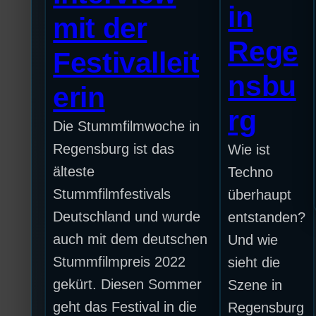
in
mit der
Rege
Festivalleit
nsbu
erin
rg
Die Stummfilmwoche in
Regensburg ist das
Wie ist
älteste
Techno
Stummfilmfestivals
überhaupt
Deutschland und wurde
entstanden?
auch mit dem deutschen
Und wie
Stummfilmpreis 2022
sieht die
gekürt. Diesen Sommer
Szene in
geht das Festival in die
Regensburg