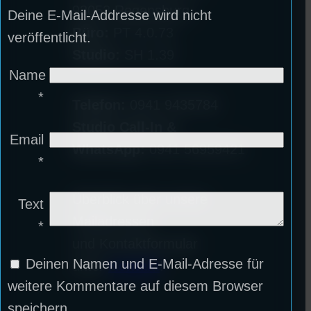
93053 Regensburg
Deine E-Mail-Addresse wird nicht
Büro:
PT 4.0.73
veröffentlicht.
Studio:
SH 1.39
Name
*
Telefon:
0941 9435784
Studio Call-In &
Email
WhatsApp:
0941 56959421
*
Überblick über unsere
Text
Mailadressen
*
und Kontaktformular
Deinen Namen und E-Mail-Adresse für
unter
Kontakt
!
weitere Kommentare auf diesem Browser
speichern.