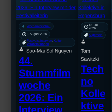
18. Juli
mic
Wochenvorschau
2026
3. August 2026
Allgemein
Festivals
, 
Interview
, 
Kultur
, 
Veranstaltungen
Sao-Mai Sol Nguyen
Tom
44.
Sawitzki
Tech
Stummfilm
no
woche
Kolle
2026: Ein
ktive
Interview