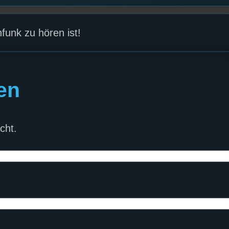
funk zu hören ist!
en
cht.