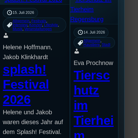
15. Juli 2026
Allgemein
, 
Festivals
, 
Interview
, 
Konzert
, 
Lifestyle
, 
Musik
, 
Veranstaltungen
14. Juli 2026
Allgemein
, 
Haustiere
, 
Stadt
Helene Hoffmann,
Jakob Klinkhardt
Eva Prochnow
splash!
Tiersc
Festival
hutz
2026
im
Helene und Jakob
Tierhei
waren dieses Jahr auf
dem Splash! Festival.
m