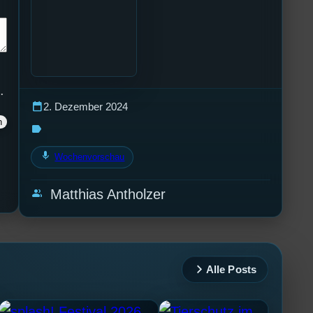
.
calendar_today
2. Dezember 2024
label
mic
Wochenvorschau
group
Matthias Antholzer
Alle Posts