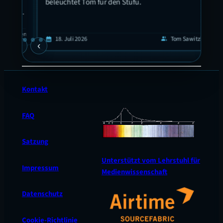
beleuchtet Tom für den Stufu.
eis
 in
 hat
guyen
1
calendar_today
18. Juli 2026
Tom Sawitzki
calendar_today
group
›
‹
en
Kontakt
FAQ
Satzung
Unterstützt vom Lehrstuhl für
Impressum
Medienwissenschaft
Datenschutz
Cookie-Richtlinie