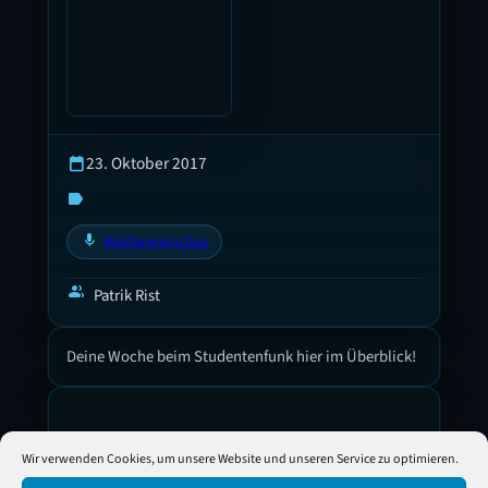
23. Oktober 2017
calendar_today
label
mic
Wochenvorschau
group
Patrik Rist
Deine Woche beim Studentenfunk hier im Überblick!
Kommentar schreiben
Wir verwenden Cookies, um unsere Website und unseren Service zu optimieren.