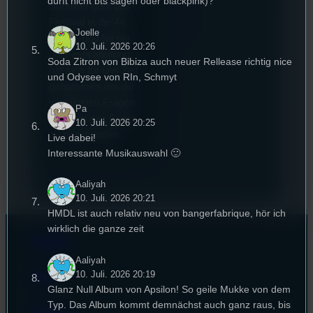
dürft nicht bts sagen oder blackpink)?
Sommer geht das
Festival in die 44.
Joelle
Runde und Nicole,
10. Juli. 2026 20:26
die Festivalleitung,
Soda Zitron von Bibiza auch neuer Rellease richtig nice
hat sich für uns Zeit
und Odysee von RIn, Schmyt
genommen um die
wichtigsten Fragen
Pa
rund um das Event
10. Juli. 2026 20:25
zu beantworten.
Live dabei!
Interessante Musikauswahl 🙂
Aaliyah
10. Juli. 2026 20:21
HMDL ist auch relativ neu von bangerfabrique, hör ich
wirklich die ganze zeit
Kontakt
Aaliyah
10. Juli. 2026 20:19
FAQ
Glanz Null Album von Apsilon! So geile Mukke von dem
Typ. Das Album kommt demnächst auch ganz raus, bis