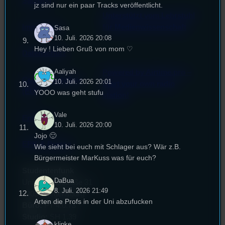
Satzung
jz sind nur ein paar Tracks veröffentlicht.
Unterstützt vom Lehrstuhl
Impressum
für Medienwissenschaft
Sasa
10. Juli. 2026 20:08
Hey ! Lieben Gruß von mom ♡
Datenschutz
Aaliyah
Powered by Airtime.pro –
Cookie-Richtlinie
10. Juli. 2026 20:01
Start your own radio
(EU)
YOOO was geht stufu
station!
Vale
Empfang
10. Juli. 2026 20:00
Jojo 🙂
EPK & Presse
Wie sieht bei euch mit Schlager aus? Wär z.B.
Bürgermeister MarKuss was für euch?
Studentenfunk
DaBua
Universitätsstraße 31
8. Juli. 2026 21:49
93053 Regensburg
Arten die Profs in der Uni abzufucken
Büro:
PT 4.0.73
Studio:
SH 1.39
klinke