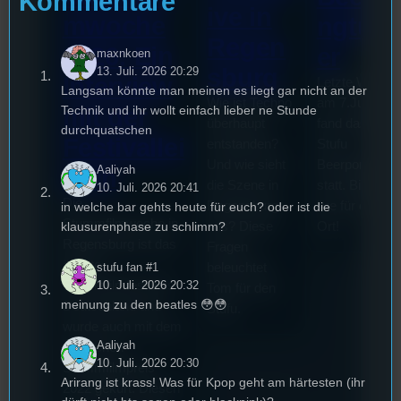
Kommentare
ive in
mwoche
ngturn
Regen
2026: Ein
er
maxnkoen
sburg
13. Juli. 2026 20:29
Interview
Letzte Woche
Langsam könnte man meinen es liegt gar nicht an der
Wie ist Techno
am 7.Juli 202
Technik und ihr wollt einfach lieber ne Stunde
mit der
überhaupt
fand das erste
durchquatschen
Festivallei
entstanden?
Stufu
Und wie sieht
Beerpongturni
Aaliyah
terin
die Szene in
statt. Bilal war
10. Juli. 2026 20:41
Die
Regensburg
live für euch v
in welche bar gehts heute für euch? oder ist die
Stummfilmwoche in
aus? Diese
Ort!
klausurenphase zu schlimm?
Regensburg ist das
Fragen
älteste
beleuchtet
stufu fan #1
Stummfilmfestivals
10. Juli. 2026 20:32
Tom für den
meinung zu den beatles 😳😳
Deutschland und
Stufu.
wurde auch mit dem
Aaliyah
deutschen
10. Juli. 2026 20:30
Stummfilmpreis
Arirang ist krass! Was für Kpop geht am härtesten (ihr
2022 gekürt. Diesen