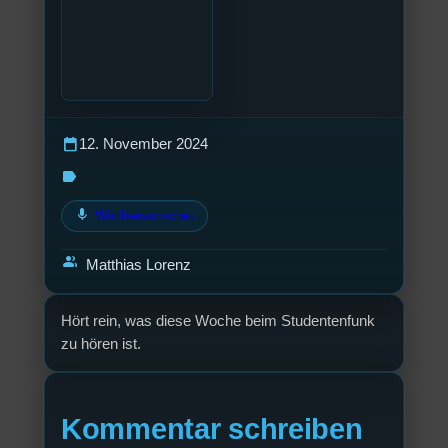
calendar_today
12. November 2024
label
mic
Wochenvorschau
group
Matthias Lorenz
Hört rein, was diese Woche beim Studentenfunk
zu hören ist.
Kommentar schreiben