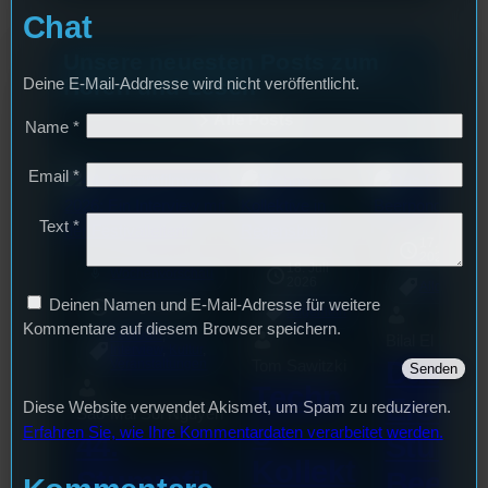
Chat
Unsere neuesten Posts zum
Hören und Lesen
Deine E-Mail-Addresse wird nicht veröffentlicht.
Alle Posts
Name
*
Email
*
Text
*
17. Juli
2026
18. Juli
mic
Wochenvorschau
2026
Allgemein
Deinen Namen und E-Mail-Adresse für weitere
3. August 2026
Allgemein
Kommentare auf diesem Browser speichern.
Festivals
, 
Bilal El Kasmi
Interview
, 
Kultur
, 
Das
Tom Sawitzki
Veranstaltungen
Techn
Erste
Diese Website verwendet Akismet, um Spam zu reduzieren.
Sao-Mai Sol Nguyen
o
Erfahren Sie, wie Ihre Kommentardaten verarbeitet werden.
44.
Stufu
Kollekt
Stummfil
Beerp