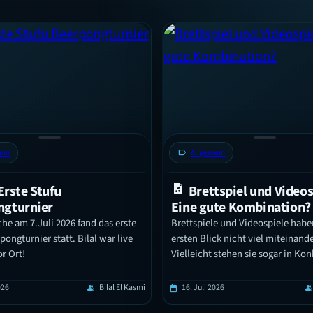
ein
label
Allgemein
Erste Stufu
Brettspiel und Videos
ngturnier
Eine gute Kombination?
he am 7.Juli 2026 fand das erste
Brettspiele und Videospiele habe
pongturnier statt. Bilal war live
ersten Blick nicht viel miteinande
or Ort!
Vielleicht stehen sie sogar in Ko
zueinander. Schaut man jedoch g
fallen viele Gemeinsamkeiten auf
026
Bilal El Kasmi
16. Juli 2026
group
calendar_today
grou
zeigt sich, dass sie enger Verknüpf