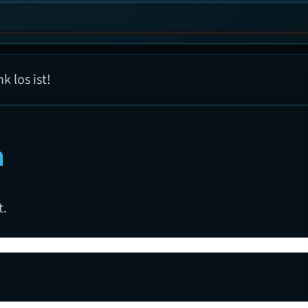
 los ist!
n
t.