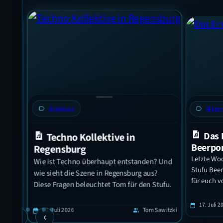
label
Allgemein
label
Allgem
Das 
Techno Kollektive in
6:
Beerpo
Regensburg
Letzte Woc
Wie ist Techno überhaupt entstanden? Und
t das
Stufu Beer
nd
wie sieht die Szene in Regensburg aus?
für euch v
Diese Fragen beleuchtet Tom für den Stufu.
unde
l Nguyen
17. Juli 2
calendar_today
18. Juli 2026
Tom Sawitzki
calendar_today
group
h für
›
‹