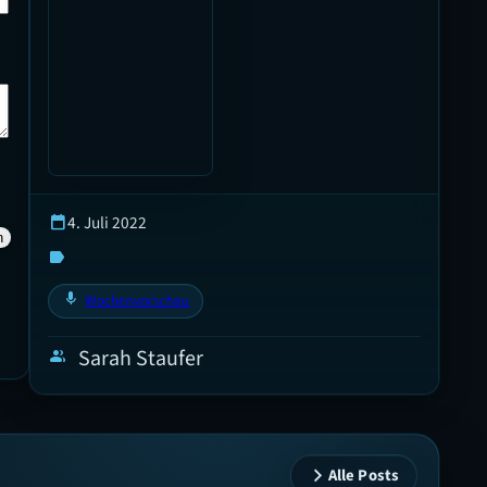
4. Juli 2022
calendar_today
label
mic
Wochenvorschau
Sarah Staufer
group
Alle Posts