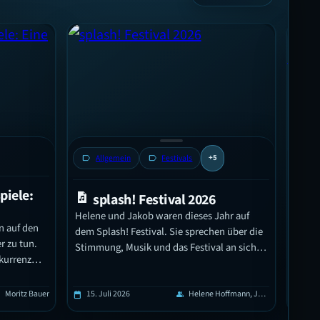
label
A
label
Allgemein
label
Festivals
+5
piele:
T
splash! Festival 2026
Reg
Helene und Jakob waren dieses Jahr auf
n auf den
Pfleg
dem Splash! Festival. Sie sprechen über die
r zu tun.
hilft
Stimmung, Musik und das Festival an sich.
nkurrenz
Außerdem wurden ein paar
enauer,
Festivalbesucher*innen interviewt und
 und es
erzählen von ihren persönlichen Highlights.
Moritz Bauer
15. Juli 2026
Helene Hoffmann, Jakob Klinkhardt
14. 
p
calendar_today
group
calendar_today
t sind als