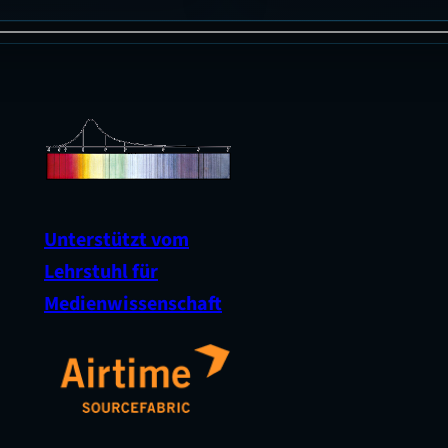
man denkt. In diesem Beitrag erz
Brettspielbegeisterte von Ihren 
damit und es wird näher auf die
Unterstützt vom
Lehrstuhl für
Medienwissenschaft