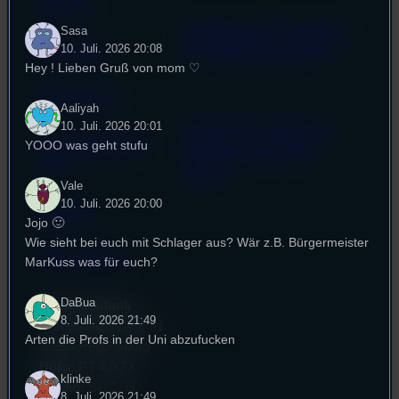
Satzung
Unterstützt vom Lehrstuhl
Sasa
10. Juli. 2026 20:08
Impressum
für Medienwissenschaft
Hey ! Lieben Gruß von mom ♡
Datenschutz
Aaliyah
10. Juli. 2026 20:01
Powered by Airtime.pro –
Cookie-Richtlinie
YOOO was geht stufu
Start your own radio
(EU)
station!
Vale
10. Juli. 2026 20:00
Empfang
Jojo 🙂
Wie sieht bei euch mit Schlager aus? Wär z.B. Bürgermeister
EPK & Presse
MarKuss was für euch?
DaBua
Studentenfunk
8. Juli. 2026 21:49
Universitätsstraße 31
Arten die Profs in der Uni abzufucken
93053 Regensburg
Büro:
PT 4.0.73
klinke
Studio:
SH 1.39
8. Juli. 2026 21:49