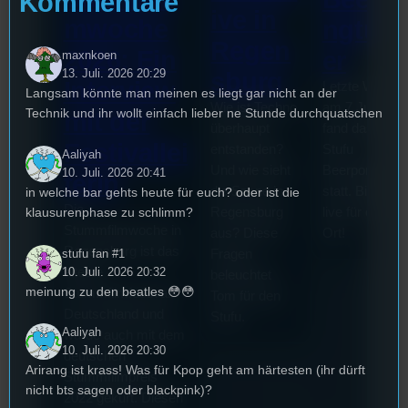
Kommentare
ive in
mwoche
ngturn
Regen
2026: Ein
er
maxnkoen
13. Juli. 2026 20:29
sburg
Interview
Letzte Woche
Langsam könnte man meinen es liegt gar nicht an der
Wie ist Techno
am 7.Juli 202
Technik und ihr wollt einfach lieber ne Stunde durchquatschen
mit der
überhaupt
fand das erste
Festivallei
entstanden?
Stufu
Aaliyah
Und wie sieht
Beerpongturni
10. Juli. 2026 20:41
terin
die Szene in
statt. Bilal war
in welche bar gehts heute für euch? oder ist die
Die
Regensburg
live für euch v
klausurenphase zu schlimm?
Stummfilmwoche in
aus? Diese
Ort!
Regensburg ist das
stufu fan #1
Fragen
10. Juli. 2026 20:32
älteste
beleuchtet
meinung zu den beatles 😳😳
Stummfilmfestivals
Tom für den
Deutschland und
Stufu.
Aaliyah
wurde auch mit dem
10. Juli. 2026 20:30
deutschen
Arirang ist krass! Was für Kpop geht am härtesten (ihr dürft
Stummfilmpreis
nicht bts sagen oder blackpink)?
2022 gekürt. Diesen