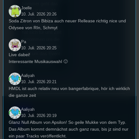
Sommer geht das
Joelle
Festival in die 44.
10. Juli. 2026 20:26
Runde und Nicole,
Soda Zitron von Bibiza auch neuer Rellease richtig nice und
die Festivalleitung,
Odysee von RIn, Schmyt
hat sich für uns Zeit
genommen um die
Pa
wichtigsten Fragen
10. Juli. 2026 20:25
rund um das Event
Live dabei!
zu beantworten.
Interessante Musikauswahl 🙂
Aaliyah
10. Juli. 2026 20:21
HMDL ist auch relativ neu von bangerfabrique, hör ich wirklich
die ganze zeit
Kontakt
Aaliyah
10. Juli. 2026 20:19
Glanz Null Album von Apsilon! So geile Mukke von dem Typ.
FAQ
Das Album kommt demnächst auch ganz raus, bis jz sind nur
ein paar Tracks veröffentlicht.