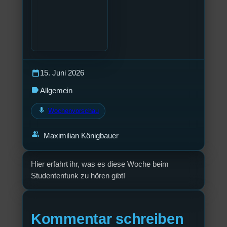
calendar_today
15. Juni 2026
label
Allgemein
mic
Wochenvorschau
group
Maximilian Königbauer
Hier erfahrt ihr, was es diese Woche beim
Studentenfunk zu hören gibt!
Kommentar schreiben