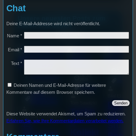
Chat
Unsere neuesten Posts zum
Deine E-Mail-Addresse wird nicht veröffentlicht.
Hören und Lesen
Alle Posts
Name
*
Email
*
Text
*
17. Juli
2026
18. Juli
mic
Wochenvorschau
2026
Allgemein
Deinen Namen und E-Mail-Adresse für weitere
3. August 2026
Allgemein
Kommentare auf diesem Browser speichern.
Festivals
, 
Bilal El Kasmi
Interview
, 
Kultur
, 
Das
Tom Sawitzki
Veranstaltungen
Techn
Erste
Diese Website verwendet Akismet, um Spam zu reduzieren.
Sao-Mai Sol Nguyen
o
Erfahren Sie, wie Ihre Kommentardaten verarbeitet werden.
44.
Stufu
Kollekt
Stummfil
Beerp