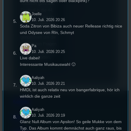
dürft nicht bts sagen oder blackpink)?
Sommer geht das
Festival in die 44.
Joelle
Runde und Nicole,
10. Juli. 2026 20:26
die Festivalleitung,
Soda Zitron von Bibiza auch neuer Rellease richtig nice
hat sich für uns Zeit
und Odysee von RIn, Schmyt
genommen um die
wichtigsten Fragen
Pa
rund um das Event
10. Juli. 2026 20:25
zu beantworten.
Live dabei!
Interessante Musikauswahl 🙂
Aaliyah
10. Juli. 2026 20:21
HMDL ist auch relativ neu von bangerfabrique, hör ich
wirklich die ganze zeit
Kontakt
Aaliyah
10. Juli. 2026 20:19
FAQ
Glanz Null Album von Apsilon! So geile Mukke von dem
Typ. Das Album kommt demnächst auch ganz raus, bis