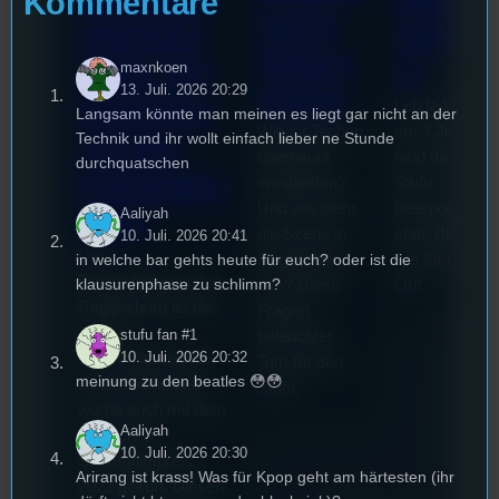
Kommentare
ive in
mwoche
ngturn
Regen
2026: Ein
er
maxnkoen
13. Juli. 2026 20:29
sburg
Interview
Letzte Woche
Langsam könnte man meinen es liegt gar nicht an der
Wie ist Techno
am 7.Juli 202
Technik und ihr wollt einfach lieber ne Stunde
mit der
überhaupt
fand das erste
durchquatschen
Festivallei
entstanden?
Stufu
Und wie sieht
Beerpongturni
Aaliyah
terin
die Szene in
statt. Bilal war
10. Juli. 2026 20:41
Die
Regensburg
live für euch v
in welche bar gehts heute für euch? oder ist die
Stummfilmwoche in
klausurenphase zu schlimm?
aus? Diese
Ort!
Regensburg ist das
Fragen
älteste
stufu fan #1
beleuchtet
10. Juli. 2026 20:32
Stummfilmfestivals
Tom für den
meinung zu den beatles 😳😳
Deutschland und
Stufu.
wurde auch mit dem
Aaliyah
deutschen
10. Juli. 2026 20:30
Stummfilmpreis
Arirang ist krass! Was für Kpop geht am härtesten (ihr
2022 gekürt. Diesen