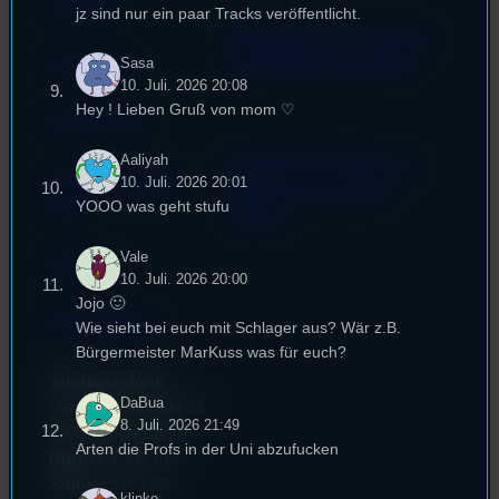
Satzung
jz sind nur ein paar Tracks veröffentlicht.
Unterstützt vom Lehrstuhl
Impressum
für Medienwissenschaft
Sasa
10. Juli. 2026 20:08
Hey ! Lieben Gruß von mom ♡
Datenschutz
Aaliyah
Powered by Airtime.pro –
Cookie-Richtlinie
10. Juli. 2026 20:01
Start your own radio
(EU)
YOOO was geht stufu
station!
Vale
Empfang
10. Juli. 2026 20:00
Jojo 🙂
EPK & Presse
Wie sieht bei euch mit Schlager aus? Wär z.B.
Bürgermeister MarKuss was für euch?
Studentenfunk
DaBua
Universitätsstraße 31
8. Juli. 2026 21:49
93053 Regensburg
Arten die Profs in der Uni abzufucken
Büro:
PT 4.0.73
Studio:
SH 1.39
klinke