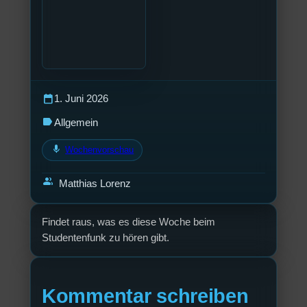
calendar_today
1. Juni 2026
label
Allgemein
mic
Wochenvorschau
group
Matthias Lorenz
Findet raus, was es diese Woche beim
Studentenfunk zu hören gibt.
Kommentar schreiben