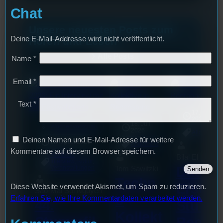
Chat
Unsere neuesten Posts zum
Deine E-Mail-Addresse wird nicht veröffentlicht.
Hören und Lesen
Alle Posts
Name
*
Email
*
Text
*
17. Juli
2026
18. Juli
mic
Wochenvorschau
2026
Allgemein
Deinen Namen und E-Mail-Adresse für weitere
3. August 2026
Allgemein
Kommentare auf diesem Browser speichern.
Festivals
, 
Bilal El Kasmi
Interview
, 
Kultur
, 
Das
Tom Sawitzki
Veranstaltungen
Techn
Erste
Diese Website verwendet Akismet, um Spam zu reduzieren.
Sao-Mai Sol Nguyen
o
Erfahren Sie, wie Ihre Kommentardaten verarbeitet werden.
44.
Stufu
Kollekt
Stummfil
Beerp