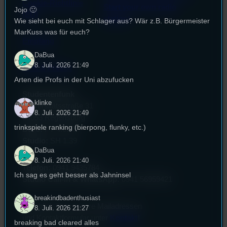
Cookie-Richtlinie
Start your own radio
Jojo 🙂
(EU)
station!
Wie sieht bei euch mit Schlager aus? Wär z.B. Bürgermeister
MarKuss was für euch?
Empfang
DaBua
8. Juli. 2026 21:49
EPK & Presse
Arten die Profs in der Uni abzufucken
Studentenfunk
klinke
Universitätsstraße 31
8. Juli. 2026 21:49
93053 Regensburg
trinkspiele ranking (bierpong, flunky, etc.)
Büro:
PT 4.0.73
Studio:
SH 1.39
DaBua
8. Juli. 2026 21:40
Telefon:
0941 9435784
Ich sag es geht besser als Jahninsel
Studio Call-In & WhatsApp:
0941 56959421
breakindbadenthusiast
Überblick über unsere Mailadressen
8. Juli. 2026 21:27
und Kontaktformular unter
Kontakt
!
breaking bad cleared alles