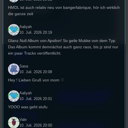
rund um das Event
HMDL ist auch relativ neu von bangerfabrique, hör ich wirklich
zu beantworten.
die ganze zeit
Aaliyah
10. Juli. 2026 20:19
Glanz Null Album von Apsilon! So geile Mukke von dem Typ.
Das Album kommt demnächst auch ganz raus, bis jz sind nur
ein paar Tracks veröffentlicht.
Kontakt
Sasa
FAQ
10. Juli. 2026 20:08
Hey ! Lieben Gruß von mom ♡
Satzung
Unterstützt vom Lehrstuhl
Aaliyah
10. Juli. 2026 20:01
Impressum
für Medienwissenschaft
YOOO was geht stufu
Datenschutz
Vale
Powered by Airtime.pro –
10. Juli. 2026 20:00