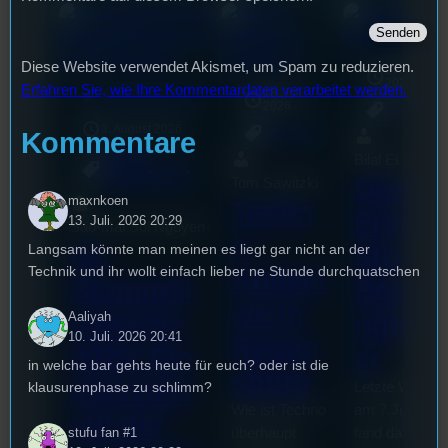
Diese Website verwendet Akismet, um Spam zu reduzieren.
17. Juli
2026
Erfahren Sie, wie Ihre Kommentardaten verarbeitet werden.
18. Juli
mic
Wochenvorschau
2026
Allgemein
3. August 2026
Allgemein
Kommentare
Festivals
, 
Bilal El Kasmi
Interview
, 
Kultur
, 
Das
Tom Sawitzki
Veranstaltungen
maxnkoen
Techn
Erste
13. Juli. 2026 20:29
Sao-Mai Sol Nguyen
o
44.
Stufu
Langsam könnte man meinen es liegt gar nicht an der
Technik und ihr wollt einfach lieber ne Stunde durchquatschen
Kollekt
Stummfil
Beerp
ive in
mwoche
ngturn
Aaliyah
10. Juli. 2026 20:41
Regen
2026: Ein
er
in welche bar gehts heute für euch? oder ist die
sburg
Interview
Letzte Woche
klausurenphase zu schlimm?
Wie ist Techno
am 7.Juli 202
mit der
überhaupt
fand das erste
stufu fan #1