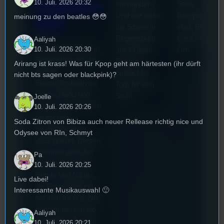
Festivallei
10. Juli. 2026 20:32
entstanden?
Stufu
Und wie sieht
Beerpongturni
meinung zu den beatles 😳😳
terin
die Szene in
statt. Bilal war
Die
Regensburg
live für euch v
Aaliyah
Stummfilmwoche in
10. Juli. 2026 20:30
aus? Diese
Ort!
Regensburg ist das
Fragen
Arirang ist krass! Was für Kpop geht am härtesten (ihr dürft
älteste
beleuchtet
nicht bts sagen oder blackpink)?
Stummfilmfestivals
Tom für den
Deutschland und
Stufu.
Joelle
wurde auch mit dem
10. Juli. 2026 20:26
deutschen
Soda Zitron von Bibiza auch neuer Rellease richtig nice und
Stummfilmpreis
Odysee von RIn, Schmyt
2022 gekürt. Diesen
Sommer geht das
Pa
Festival in die 44.
10. Juli. 2026 20:25
Runde und Nicole,
Live dabei!
die Festivalleitung,
Interessante Musikauswahl 🙂
hat sich für uns Zeit
genommen um die
Aaliyah
wichtigsten Fragen
10. Juli. 2026 20:21