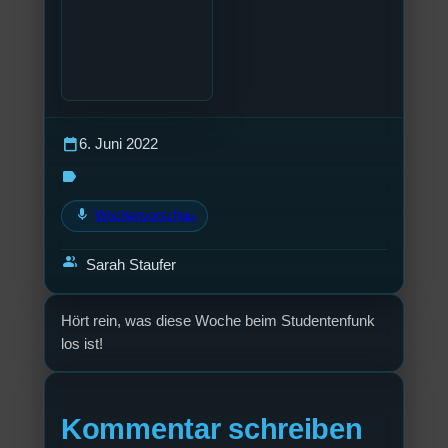
calendar_today
6. Juni 2022
label
mic
Wochenvorschau
group
Sarah Staufer
Hört rein, was diese Woche beim Studentenfunk
los ist!
Kommentar schreiben