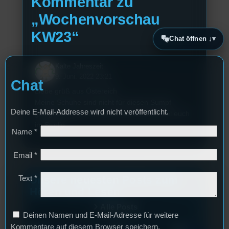
Kommentar zu
„Wochenvorschau
KW23“
Chat öffnen ↓
Kalte Jahreszeit
9. Juni. 2022 23:21
Chat
Liebe grüß aus Östereich
Meine Schuhe sind nicht für diesen Sumpf
Deine E-Mail-Addresse wird nicht veröffentlicht.
geeignet hoffe ihr habt trockene Füsse bei euch
im Studio
Name
*
Email
*
Unsere neuesten Posts zum
Text
*
Hören und Lesen
Alle Posts
Deinen Namen und E-Mail-Adresse für weitere
Kommentare auf diesem Browser speichern.