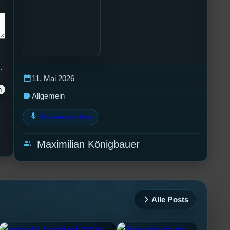
.
calendar_today
11. Mai 2026
label
Allgemein
mic
Wochenvorschau
group
Maximilian Königbauer
Alle Posts