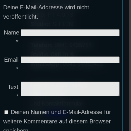
93053 Regensburg
Deine E-Mail-Addresse wird nicht
Büro:
PT 4.0.73
veröffentlicht.
Studio:
SH 1.39
Name
*
Telefon:
0941 9435784
Studio Call-In &
Email
WhatsApp:
0941 56959421
*
Überblick über unsere
Text
Mailadressen
*
und Kontaktformular
Deinen Namen und E-Mail-Adresse für
unter
Kontakt
!
weitere Kommentare auf diesem Browser
speichern.