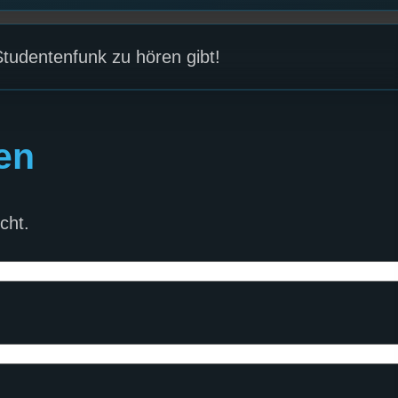
Studentenfunk zu hören gibt!
en
cht.