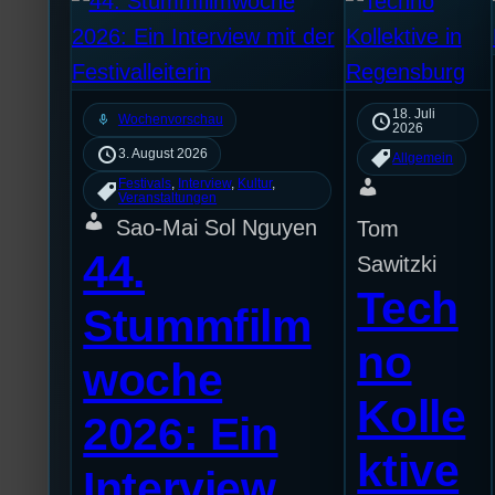
18. Juli
mic
Wochenvorschau
2026
3. August 2026
Allgemein
Festivals
, 
Interview
, 
Kultur
, 
Veranstaltungen
Sao-Mai Sol Nguyen
Tom
44.
Sawitzki
Tech
Stummfilm
no
woche
Kolle
2026: Ein
ktive
Interview