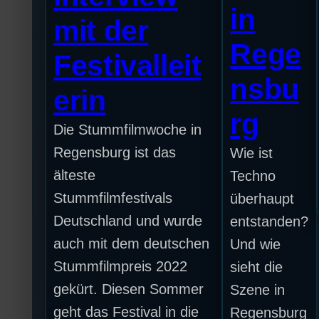
in
mit der
Rege
Festivalleit
nsbu
erin
rg
Die Stummfilmwoche in
Regensburg ist das
Wie ist
älteste
Techno
Stummfilmfestivals
überhaupt
Deutschland und wurde
entstanden?
auch mit dem deutschen
Und wie
Stummfilmpreis 2022
sieht die
gekürt. Diesen Sommer
Szene in
geht das Festival in die
Regensburg