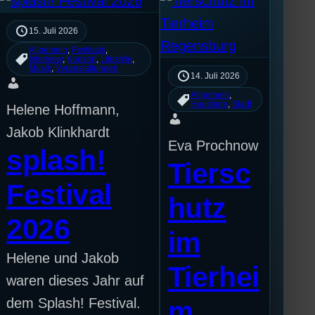
15. Juli 2026
Allgemein
, 
Festivals
, 
Interview
, 
Konzert
, 
Lifestyle
, 
Musik
, 
Veranstaltungen
14. Juli 2026
Allgemein
, 
Haustiere
, 
Stadt
Helene Hoffmann,
Jakob Klinkhardt
Eva Prochnow
splash!
Tiersc
Festival
hutz
2026
im
Helene und Jakob
Tierhei
waren dieses Jahr auf
dem Splash! Festival.
m