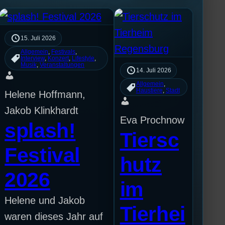
15. Juli 2026
Allgemein
, 
Festivals
, 
Interview
, 
Konzert
, 
Lifestyle
, 
Musik
, 
Veranstaltungen
14. Juli 2026
Allgemein
, 
Haustiere
, 
Stadt
Helene Hoffmann,
Jakob Klinkhardt
Eva Prochnow
splash!
Tiersc
Festival
hutz
2026
im
Helene und Jakob
Tierhei
waren dieses Jahr auf