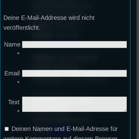
Universitätsstraße 31
93053 Regensburg
Deine E-Mail-Addresse wird nicht
Büro:
PT 4.0.73
veröffentlicht.
Studio:
SH 1.39
Name
*
Telefon:
0941 9435784
Studio Call-In &
Email
WhatsApp:
0941 56959421
*
Überblick über unsere
Text
Mailadressen
*
und Kontaktformular
Deinen Namen und E-Mail-Adresse für
unter
Kontakt
!
weitere Kommentare auf diesem Browser