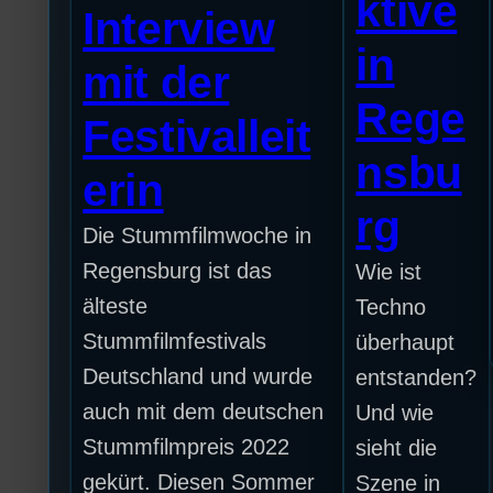
ktive
Interview
in
mit der
Rege
Festivalleit
nsbu
erin
rg
Die Stummfilmwoche in
Regensburg ist das
Wie ist
älteste
Techno
Stummfilmfestivals
überhaupt
Deutschland und wurde
entstanden?
auch mit dem deutschen
Und wie
Stummfilmpreis 2022
sieht die
gekürt. Diesen Sommer
Szene in