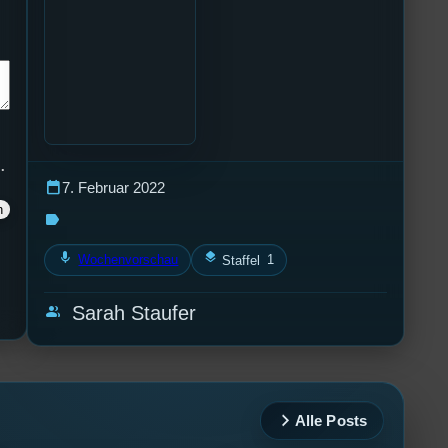
.
calendar_today
7. Februar 2022
label
mic
layers
Wochenvorschau
1
Staffel
group
Sarah Staufer
Alle Posts