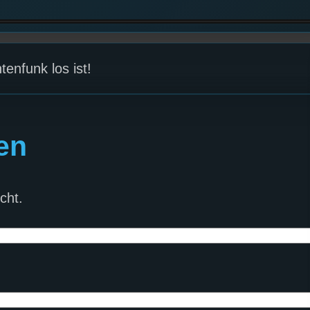
enfunk los ist!
en
cht.