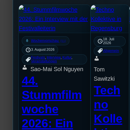
18. Juli
mic
Wochenvorschau
[S1]
2026
3. August 2026
Allgemein
Festivals
, 
Interview
, 
Kultur
, 
Veranstaltungen
Sao-Mai Sol Nguyen
Tom
44.
Sawitzki
Tech
Stummfilm
no
woche
Kolle
2026: Ein