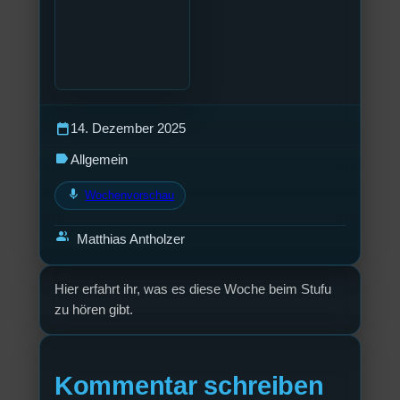
calendar_today
14. Dezember 2025
label
Allgemein
mic
Wochenvorschau
group
Matthias Antholzer
Hier erfahrt ihr, was es diese Woche beim Stufu
zu hören gibt.
Kommentar schreiben