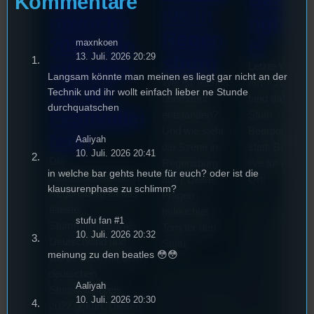
Kommentare
ive in
mwoche
ngturn
Regen
2026: Ein
er
maxnkoen
13. Juli. 2026 20:29
sburg
Interview
Letzte Woche
Langsam könnte man meinen es liegt gar nicht an der
Wie ist Techno
am 7.Juli 202
mit der
Technik und ihr wollt einfach lieber ne Stunde
überhaupt
fand das erste
durchquatschen
Festivallei
entstanden?
Stufu
Und wie sieht
Beerpongturni
terin
Aaliyah
die Szene in
statt. Bilal war
10. Juli. 2026 20:41
Die
Regensburg
live für euch v
in welche bar gehts heute für euch? oder ist die
Stummfilmwoche in
aus? Diese
Ort!
klausurenphase zu schlimm?
Regensburg ist das
Fragen
älteste
beleuchtet
stufu fan #1
Stummfilmfestivals
Tom für den
10. Juli. 2026 20:32
Deutschland und
Stufu.
meinung zu den beatles 😳😳
wurde auch mit dem
deutschen
Aaliyah
Stummfilmpreis
10. Juli. 2026 20:30
2022 gekürt. Diesen