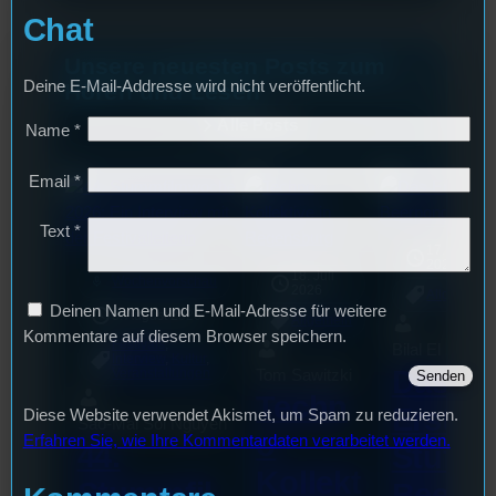
Chat
Unsere neuesten Posts zum
Deine E-Mail-Addresse wird nicht veröffentlicht.
Hören und Lesen
Alle Posts
Name
*
Email
*
Text
*
17. Juli
2026
18. Juli
mic
Wochenvorschau
2026
Allgemein
Deinen Namen und E-Mail-Adresse für weitere
3. August 2026
Allgemein
Kommentare auf diesem Browser speichern.
Festivals
, 
Bilal El Kasmi
Interview
, 
Kultur
, 
Das
Tom Sawitzki
Veranstaltungen
Techn
Erste
Diese Website verwendet Akismet, um Spam zu reduzieren.
Sao-Mai Sol Nguyen
o
Erfahren Sie, wie Ihre Kommentardaten verarbeitet werden.
44.
Stufu
Kollekt
Stummfil
Beerp