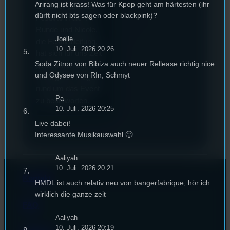
Arirang ist krass! Was für Kpop geht am härtesten (ihr
Sommer geht das
dürft nicht bts sagen oder blackpink)?
Festival in die 44.
Runde und Nicole,
Joelle
die Festivalleitung,
10. Juli. 2026 20:26
hat sich für uns Zeit
Soda Zitron von Bibiza auch neuer Rellease richtig nice
genommen um die
und Odysee von RIn, Schmyt
wichtigsten Fragen
rund um das Event
Pa
zu beantworten.
10. Juli. 2026 20:25
Live dabei!
Interessante Musikauswahl 🙂
Aaliyah
10. Juli. 2026 20:21
Kontakt
HMDL ist auch relativ neu von bangerfabrique, hör ich
wirklich die ganze zeit
FAQ
Aaliyah
10. Juli. 2026 20:19