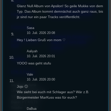
Satzung
Glanz Null Album von Apsilon! So geile Mukke von dem
Unterstützt vom Lehrstuhl
Typ. Das Album kommt demnächst auch ganz raus, bis
Impressum
für Medienwissenschaft
jz sind nur ein paar Tracks veröffentlicht.
Datenschutz
Sasa
10. Juli. 2026 20:08
Powered by Airtime.pro –
Hey ! Lieben Gruß von mom ♡
Cookie-Richtlinie
Start your own radio
(EU)
station!
Aaliyah
10. Juli. 2026 20:01
Empfang
YOOO was geht stufu
EPK & Presse
Vale
10. Juli. 2026 20:00
Studentenfunk
Jojo 🙂
Universitätsstraße 31
Wie sieht bei euch mit Schlager aus? Wär z.B.
93053 Regensburg
Bürgermeister MarKuss was für euch?
Büro:
PT 4.0.73
Studio:
SH 1.39
DaBua