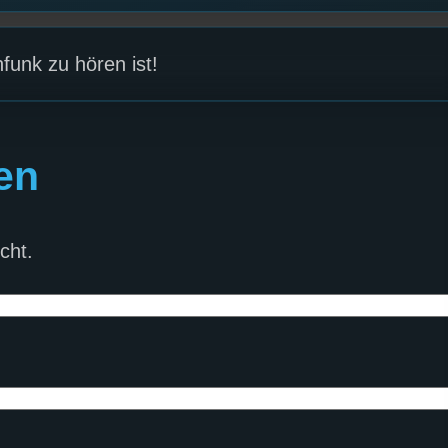
funk zu hören ist!
en
cht.