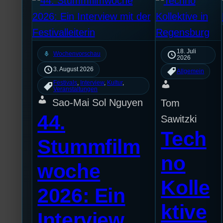
18. Juli
mic
Wochenvorschau
2026
3. August 2026
Allgemein
Festivals
, 
Interview
, 
Kultur
, 
Veranstaltungen
Sao-Mai Sol Nguyen
Tom
44.
Sawitzki
Tech
Stummfilm
no
woche
Kolle
2026: Ein
ktive
Interview