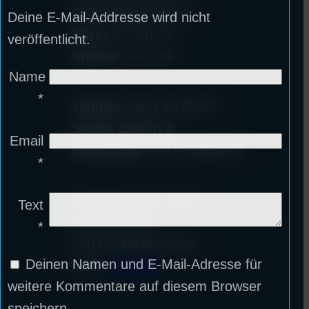
93053 Regensburg
Deine E-Mail-Addresse wird nicht
Büro:
PT 4.0.73
veröffentlicht.
Studio:
SH 1.39
Name
*
Telefon:
0941 9435784
Studio Call-In &
Email
WhatsApp:
0941 56959421
*
Überblick über unsere
Text
Mailadressen
*
und Kontaktformular
Deinen Namen und E-Mail-Adresse für
unter
Kontakt
!
weitere Kommentare auf diesem Browser
speichern.