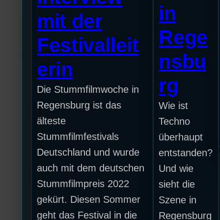
in
mit der
Rege
Festivalleit
nsbu
erin
rg
Die Stummfilmwoche in
Regensburg ist das
Wie ist
älteste
Techno
Stummfilmfestivals
überhaupt
Deutschland und wurde
entstanden?
auch mit dem deutschen
Und wie
Stummfilmpreis 2022
sieht die
gekürt. Diesen Sommer
Szene in
geht das Festival in die
Regensburg