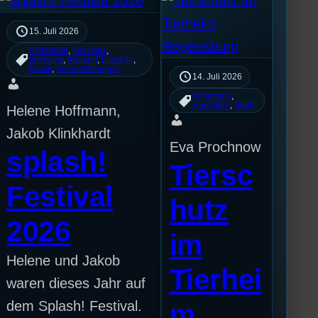
15. Juli 2026
Allgemein
, 
Festivals
, 
Interview
, 
Konzert
, 
Lifestyle
, 
Musik
, 
Veranstaltungen
14. Juli 2026
Allgemein
, 
Haustiere
, 
Stadt
Helene Hoffmann,
Jakob Klinkhardt
Eva Prochnow
splash!
Tiersc
Festival
hutz
2026
im
Helene und Jakob
Tierhei
waren dieses Jahr auf
dem Splash! Festival.
m