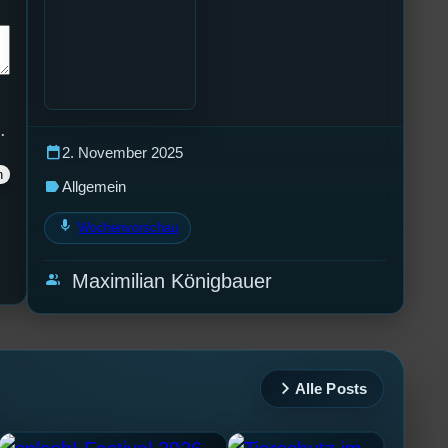
.
calendar_today
2. November 2025
label
Allgemein
mic
Wochenvorschau
group
Maximilian Königbauer
Alle Posts