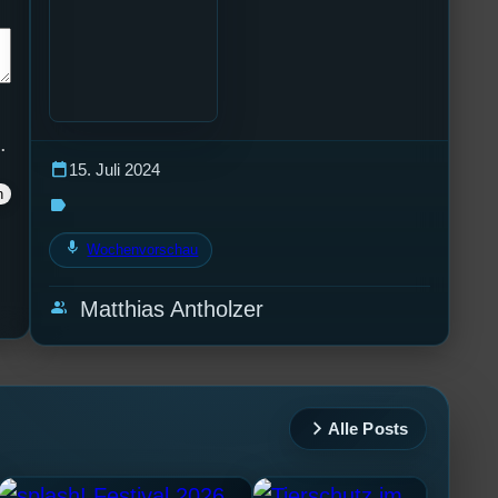
.
calendar_today
15. Juli 2024
label
mic
Wochenvorschau
group
Matthias Antholzer
Alle Posts