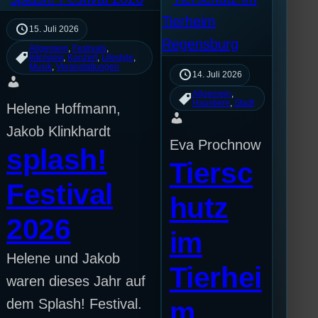
15. Juli 2026
Allgemein
, 
Festivals
, 
Interview
, 
Konzert
, 
Lifestyle
, 
Musik
, 
Veranstaltungen
14. Juli 2026
Allgemein
, 
Haustiere
, 
Stadt
Helene Hoffmann,
Jakob Klinkhardt
Eva Prochnow
splash!
Tiersc
Festival
hutz
2026
im
Helene und Jakob
Tierhei
waren dieses Jahr auf
dem Splash! Festival.
m