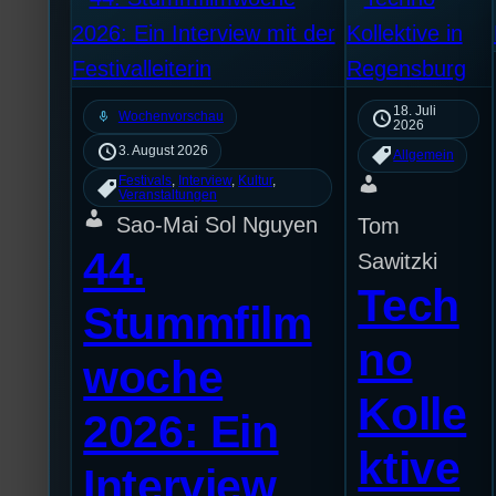
18. Juli
mic
Wochenvorschau
2026
3. August 2026
Allgemein
Festivals
, 
Interview
, 
Kultur
, 
Veranstaltungen
Sao-Mai Sol Nguyen
Tom
44.
Sawitzki
Tech
Stummfilm
no
woche
Kolle
2026: Ein
ktive
Interview