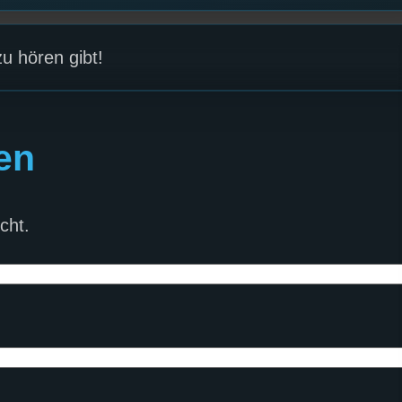
u hören gibt!
en
cht.