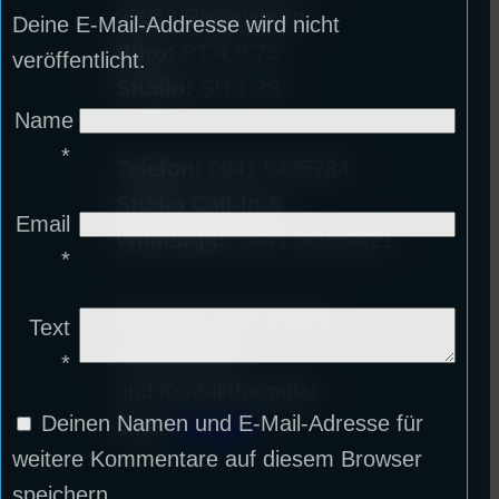
93053 Regensburg
Deine E-Mail-Addresse wird nicht
Büro:
PT 4.0.73
veröffentlicht.
Studio:
SH 1.39
Name
*
Telefon:
0941 9435784
Studio Call-In &
Email
WhatsApp:
0941 56959421
*
Überblick über unsere
Text
Mailadressen
*
und Kontaktformular
Deinen Namen und E-Mail-Adresse für
unter
Kontakt
!
weitere Kommentare auf diesem Browser
speichern.