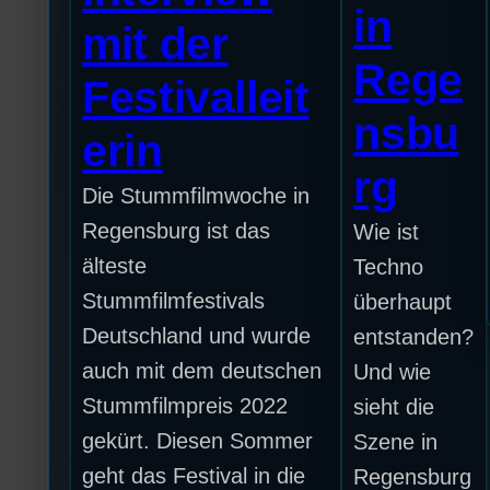
in
mit der
Rege
Festivalleit
nsbu
erin
rg
Die Stummfilmwoche in
Regensburg ist das
Wie ist
älteste
Techno
Stummfilmfestivals
überhaupt
Deutschland und wurde
entstanden?
auch mit dem deutschen
Und wie
Stummfilmpreis 2022
sieht die
gekürt. Diesen Sommer
Szene in
geht das Festival in die
Regensburg