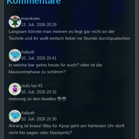
Kommentare
ive in
mwoche
ngturn
Regen
2026: Ein
er
maxnkoen
sburg
13. Juli. 2026 20:29
Interview
Letzte Woche
Langsam könnte man meinen es liegt gar nicht an der
Wie ist Techno
am 7.Juli 202
Technik und ihr wollt einfach lieber ne Stunde durchquatschen
mit der
überhaupt
fand das erste
Festivallei
entstanden?
Stufu
Aaliyah
Und wie sieht
Beerpongturni
10. Juli. 2026 20:41
terin
die Szene in
statt. Bilal war
in welche bar gehts heute für euch? oder ist die
Die
Regensburg
live für euch v
klausurenphase zu schlimm?
Stummfilmwoche in
aus? Diese
Ort!
Regensburg ist das
Fragen
stufu fan #1
älteste
10. Juli. 2026 20:32
beleuchtet
meinung zu den beatles 😳😳
Stummfilmfestivals
Tom für den
Deutschland und
Stufu.
Aaliyah
wurde auch mit dem
10. Juli. 2026 20:30
deutschen
Arirang ist krass! Was für Kpop geht am härtesten (ihr dürft
Stummfilmpreis
nicht bts sagen oder blackpink)?
2022 gekürt. Diesen