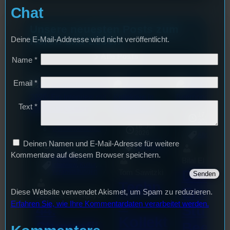
Chat
Unsere neuesten Posts zum
Hören und Lesen
Deine E-Mail-Addresse wird nicht veröffentlicht.
Alle Posts
Name
*
Email
*
Text
*
17. Juli
2026
18. Juli
mic
Wochenvorschau
2026
Allgemein
Deinen Namen und E-Mail-Adresse für weitere
3. August 2026
Allgemein
Kommentare auf diesem Browser speichern.
Festivals
, 
Bilal El Kasmi
Interview
, 
Kultur
, 
Das
Tom Sawitzki
Veranstaltungen
Techn
Erste
Diese Website verwendet Akismet, um Spam zu reduzieren.
Sao-Mai Sol Nguyen
o
Erfahren Sie, wie Ihre Kommentardaten verarbeitet werden.
44.
Stufu
Kollekt
Stummfil
Beerp