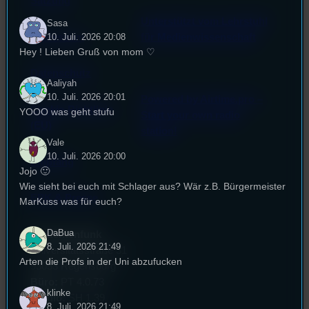
Satzung
Unterstützt vom Lehrstuhl
Sasa
Impressum
für Medienwissenschaft
10. Juli. 2026 20:08
Hey ! Lieben Gruß von mom ♡
Datenschutz
Aaliyah
10. Juli. 2026 20:01
Powered by Airtime.pro –
Cookie-Richtlinie
YOOO was geht stufu
Start your own radio
(EU)
station!
Vale
10. Juli. 2026 20:00
Empfang
Jojo 🙂
Wie sieht bei euch mit Schlager aus? Wär z.B. Bürgermeister
EPK & Presse
MarKuss was für euch?
DaBua
Studentenfunk
8. Juli. 2026 21:49
Universitätsstraße 31
Arten die Profs in der Uni abzufucken
93053 Regensburg
Büro:
PT 4.0.73
klinke
Studio:
SH 1.39
8. Juli. 2026 21:49