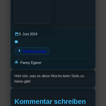
calendar_today
9. Juni 2024
label
mic
Wochenvorschau
group
Fanny Egerer
Hört rein, was es diese Woche beim Stufu zu
hören gibt!
Kommentar schreiben