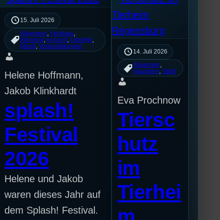
15. Juli 2026
Allgemein
, 
Festivals
, 
Interview
, 
Konzert
, 
Lifestyle
, 
Musik
, 
Veranstaltungen
14. Juli 2026
Allgemein
, 
Haustiere
, 
Stadt
Helene Hoffmann,
Jakob Klinkhardt
Eva Prochnow
splash!
Tiersc
Festival
hutz
2026
im
Helene und Jakob
Tierhei
waren dieses Jahr auf
dem Splash! Festival.
m