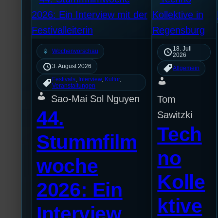
18. Juli
mic
Wochenvorschau
2026
3. August 2026
Allgemein
Festivals
, 
Interview
, 
Kultur
, 
Veranstaltungen
Sao-Mai Sol Nguyen
Tom
44.
Sawitzki
Tech
Stummfilm
no
woche
Kolle
2026: Ein
ktive
Interview