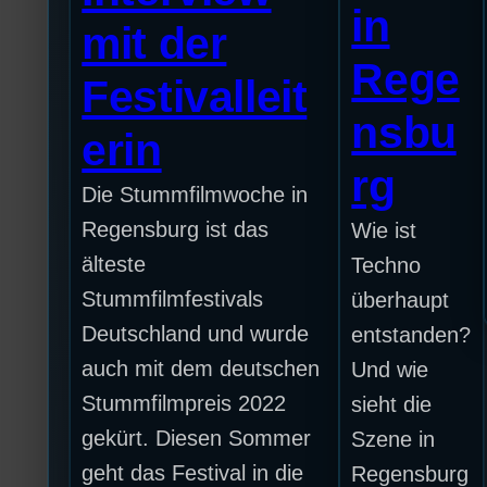
in
mit der
Rege
Festivalleit
nsbu
erin
rg
Die Stummfilmwoche in
Regensburg ist das
Wie ist
älteste
Techno
Stummfilmfestivals
überhaupt
Deutschland und wurde
entstanden?
auch mit dem deutschen
Und wie
Stummfilmpreis 2022
sieht die
gekürt. Diesen Sommer
Szene in
geht das Festival in die
Regensburg