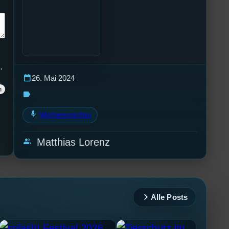
.
calendar_today
26. Mai 2024
label
mic
Wochenvorschau
group
Matthias Lorenz
Alle Posts