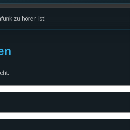
funk zu hören ist!
en
cht.