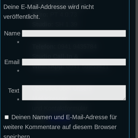
93053 Regensburg
Deine E-Mail-Addresse wird nicht
Büro:
PT 4.0.73
veröffentlicht.
Studio:
SH 1.39
Name
*
Telefon:
0941 9435784
Studio Call-In &
Email
WhatsApp:
0941 56959421
*
Überblick über unsere
Text
Mailadressen
*
und Kontaktformular
Deinen Namen und E-Mail-Adresse für
unter
Kontakt
!
weitere Kommentare auf diesem Browser
speichern.