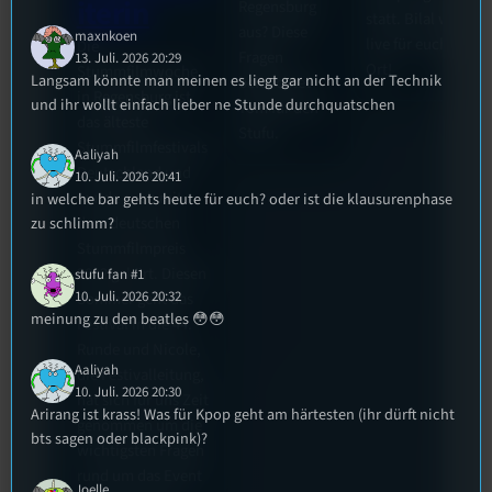
iterin
Regensburg
statt. Bilal war
aus? Diese
maxnkoen
live für euch vor
Die
Fragen
13. Juli. 2026 20:29
Ort!
Stummfilmwoche
Langsam könnte man meinen es liegt gar nicht an der Technik
beleuchtet
in Regensburg ist
und ihr wollt einfach lieber ne Stunde durchquatschen
Tom für den
das älteste
Stufu.
Stummfilmfestivals
Aaliyah
Deutschland und
10. Juli. 2026 20:41
wurde auch mit
in welche bar gehts heute für euch? oder ist die klausurenphase
dem deutschen
zu schlimm?
Stummfilmpreis
2022 gekürt. Diesen
stufu fan #1
10. Juli. 2026 20:32
Sommer geht das
meinung zu den beatles 😳😳
Festival in die 44.
Runde und Nicole,
Aaliyah
die Festivalleitung,
10. Juli. 2026 20:30
hat sich für uns Zeit
Arirang ist krass! Was für Kpop geht am härtesten (ihr dürft nicht
genommen um die
bts sagen oder blackpink)?
wichtigsten Fragen
rund um das Event
Joelle