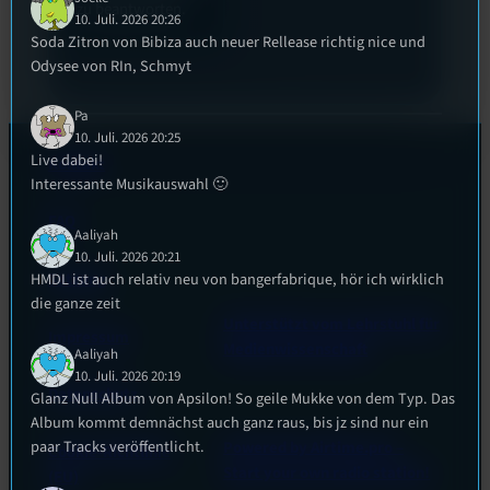
zu beantworten.
10. Juli. 2026 20:26
Soda Zitron von Bibiza auch neuer Rellease richtig nice und
Odysee von RIn, Schmyt
Pa
10. Juli. 2026 20:25
Live dabei!
Kontakt
Interessante Musikauswahl 🙂
FAQ
Aaliyah
10. Juli. 2026 20:21
Satzung
HMDL ist auch relativ neu von bangerfabrique, hör ich wirklich
die ganze zeit
Unterstützt vom Lehrstuhl für
Impressum
Medienwissenschaft
Aaliyah
10. Juli. 2026 20:19
Datenschutz
Glanz Null Album von Apsilon! So geile Mukke von dem Typ. Das
Album kommt demnächst auch ganz raus, bis jz sind nur ein
paar Tracks veröffentlicht.
Powered by Airtime.pro –
Cookie-Richtlinie
Start your own radio station!
(EU)