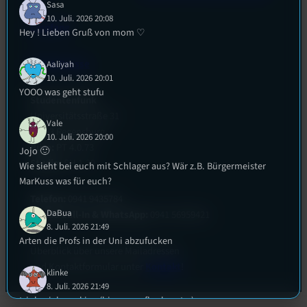
Sasa
10. Juli. 2026 20:08
Empfang
Hey ! Lieben Gruß von mom ♡
EPK & Presse
Aaliyah
10. Juli. 2026 20:01
YOOO was geht stufu
Studentenfunk
Universitätsstraße 31
Vale
93053 Regensburg
10. Juli. 2026 20:00
Büro:
PT 4.0.73
Jojo 🙂
Studio:
SH 1.39
Wie sieht bei euch mit Schlager aus? Wär z.B. Bürgermeister
MarKuss was für euch?
Telefon:
0941 9435784
DaBua
Studio Call-In & WhatsApp:
0941 56959421
8. Juli. 2026 21:49
Arten die Profs in der Uni abzufucken
Überblick über unsere Mailadressen
und Kontaktformular unter
Kontakt
!
klinke
8. Juli. 2026 21:49
trinkspiele ranking (bierpong, flunky, etc.)