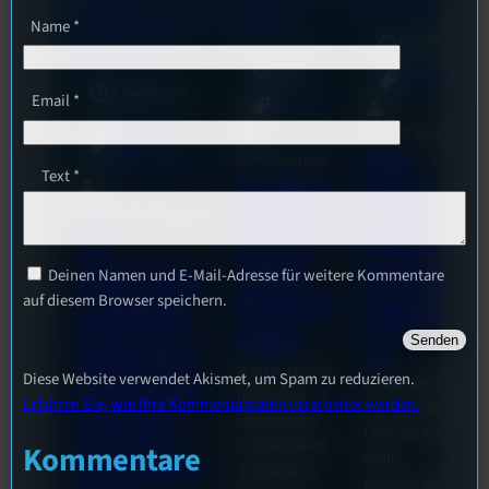
Name
*
17. Juli
2026
18. Juli
2026
Allgemein
3. August 2026
Email
*
Allgemein
Festivals
, 
Bilal El Kasmi
Interview
, 
Kultur
, 
Das
Tom Sawitzki
Veranstaltungen
Text
*
Techno
Erste
Sao-Mai Sol Nguyen
Kollekt
Stufu
44.
ive in
Beerpo
Stummfil
Deinen Namen und E-Mail-Adresse für weitere Kommentare
Regens
auf diesem Browser speichern.
ngturni
mwoche
burg
er
2026: Ein
Wie ist Techno
Diese Website verwendet Akismet, um Spam zu reduzieren.
Interview
Letzte Woche
überhaupt
Erfahren Sie, wie Ihre Kommentardaten verarbeitet werden.
am 7.Juli 2026
mit der
entstanden?
fand das erste
Und wie sieht
Kommentare
Festivalle
Stufu
die Szene in
Beerpongturnier