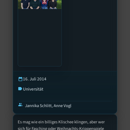
16. Juli 2014
calendar_today
Universität
label
group
Jannika Schlitt, Anne Vogl
Es mag wie ein billiges Klischee klingen, aber wer
sich für Fasching oder Weihnachts-Krippenspiele