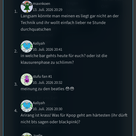
Die
Fragen
maxnkoen
Ort!
Stummfilmwoche
beleuchtet
13. Juli. 2026 20:29
in Regensburg ist
Langsam könnte man meinen es liegt gar nicht an der
Tom für den
das älteste
Technik und ihr wollt einfach lieber ne Stunde
Stufu.
Stummfilmfestivals
durchquatschen
Deutschland und
wurde auch mit
Aaliyah
dem deutschen
10. Juli. 2026 20:41
in welche bar gehts heute für euch? oder ist die
Stummfilmpreis
klausurenphase zu schlimm?
2022 gekürt. Diesen
Sommer geht das
stufu fan #1
Festival in die 44.
10. Juli. 2026 20:32
Runde und Nicole,
meinung zu den beatles 😳😳
die Festivalleitung,
hat sich für uns Zeit
Aaliyah
genommen um die
10. Juli. 2026 20:30
wichtigsten Fragen
Arirang ist krass! Was für Kpop geht am härtesten (ihr dürft
rund um das Event
nicht bts sagen oder blackpink)?
zu beantworten.
Joelle