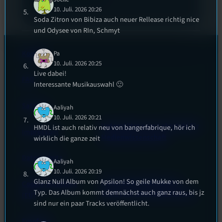
10. Juli. 2026 20:26
Soda Zitron von Bibiza auch neuer Rellease richtig nice
und Odysee von RIn, Schmyt
Kontakt
Pa
10. Juli. 2026 20:25
Live dabei!
FAQ
Interessante Musikauswahl 🙂
Satzung
Aaliyah
10. Juli. 2026 20:21
Unterstützt vom Lehrstuhl für
HMDL ist auch relativ neu von bangerfabrique, hör ich
Impressum
Medienwissenschaft
wirklich die ganze zeit
Datenschutz
Aaliyah
10. Juli. 2026 20:19
Glanz Null Album von Apsilon! So geile Mukke von dem
Powered by Airtime.pro –
Cookie-Richtlinie
Typ. Das Album kommt demnächst auch ganz raus, bis jz
Start your own radio station!
(EU)
sind nur ein paar Tracks veröffentlicht.
Empfang