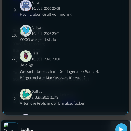
Sasa
10. Juli. 2026 20:08
Hey ! Lieben Gruß von mom ♡
EPK & Presse
Aaliyah
Studentenfunk
10. Juli. 2026 20:01
Universitätsstraße 31
YOOO was geht stufu
93053 Regensburg
Büro:
PT 4.0.73
Vale
Studio:
SH 1.39
10. Juli. 2026 20:00
Jojo 🙂
Wie sieht bei euch mit Schlager aus? Wär z.B.
Telefon:
0941 9435784
Bürgermeister MarKuss was für euch?
Studio Call-In & WhatsApp:
0941 56959421
DaBua
Überblick über unsere Mailadressen
8. Juli. 2026 21:49
und Kontaktformular unter
Kontakt
!
Arten die Profs in der Uni abzufucken
klinke
8. Juli. 2026 21:49
trinkspiele ranking (bierpong, flunky, etc.)
Lädt...